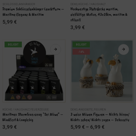
Dieses
SCHLÜSSELANHÄNGER
DEKO
,
KÜCHE / HAUSHALT
Produkt
Premium Schlüsselanhänger Leuchtturm – 
Hochwertige Platzdecke maritim, 
Maritime Eleganz & Maritim
vielfältige Motive, 43x28cm, maritim & 
weist
stilvoll
5,99
€
mehrere
3,99
€
Varianten
auf.
Die
BELIEBT
BELIEBT
Optionen
-14%
können
auf
der
Produktseite
gewählt
werden
Dieses
Dieses
KÜCHE / HAUSHALT
,
FEUERZEUGE
DEKO
,
ANGEBOTE
,
FIGUREN
Produkt
Produkt
Maritimes Sturmfeuerzeug “Sei Möwe” – 
3 weise Möwen Figuren – Nichts hören/ 
Windfest & Langlebig
Nichts sehen/ Nichts sagen – Dekorativ
weist
weist
3,99
€
5,99
€
–
6,99
€
mehrere
mehrere
Varianten
Varianten