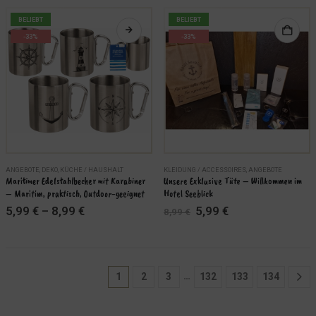
auf.
auf.
BELIEBT
BELIEBT
Die
Die
-33%
-33%
Optionen
Optionen
können
können
auf
auf
der
der
Produktseite
Produktseite
gewählt
gewählt
werden
werden
Dieses
ANGEBOTE
,
DEKO
,
KÜCHE / HAUSHALT
KLEIDUNG / ACCESSOIRES
,
ANGEBOTE
Produkt
Maritimer Edelstahlbecher mit Karabiner 
Unsere Exklusive Tüte – Willkommen im 
– Maritim, praktisch, Outdoor-geeignet
Hotel Seeblick
weist
Ursprünglicher
Aktueller
5,99
€
–
8,99
€
5,99
€
mehrere
8,99
€
Preis
Preis
Varianten
war:
ist:
8,99 €
5,99 €.
auf.
Die
Optionen
…
1
2
3
132
133
134
können
auf