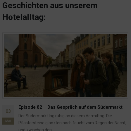
der
Geschichten aus unserem
Produktseite
gewählt
Hotelalltag:
werden
Episode 82 – Das Gespräch auf dem Südermarkt
03
Der Südermarkt lag ruhig an diesem Vormittag. Die
Mai
Pflastersteine glänzten noch feucht vom Regen der Nacht,
und zwischen den...