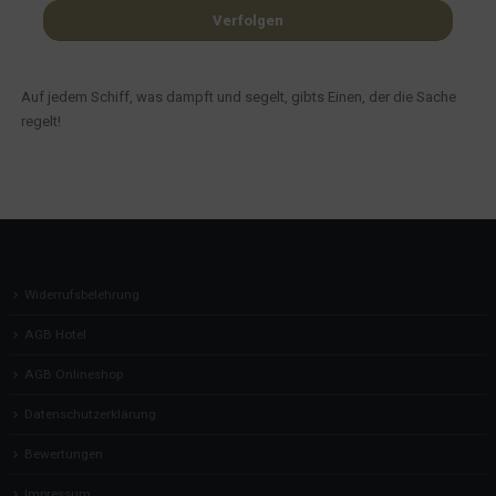
Verfolgen
Auf jedem Schiff, was dampft und segelt, gibts Einen, der die Sache
regelt!
Widerrufsbelehrung
AGB Hotel
AGB Onlineshop
Datenschutzerklärung
Bewertungen
Impressum