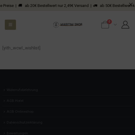
e Preise | 🚚 ab 20€ Bestellwert nur 2,49€ Versand | 🚛 ab 50€ Bestellwert k
0
[yith_wcwl_wishlist]
Widerrufsbelehrung
AGB Hotel
AGB Onlineshop
Datenschutzerklärung
Bewertungen