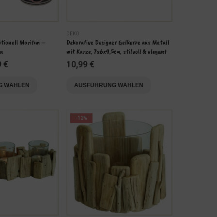
DEKO
itionell Maritim – 
Dekorative Designer Gelkerze aus Metall 
on
mit Kerze, 7x6x9,5cm, stilvoll & elegant
9
€
10,99
€
Dieses
G WÄHLEN
AUSFÜHRUNG WÄHLEN
Produkt
weist
mehrere
-12%
Varianten
auf.
Die
Optionen
können
auf
der
Produktseite