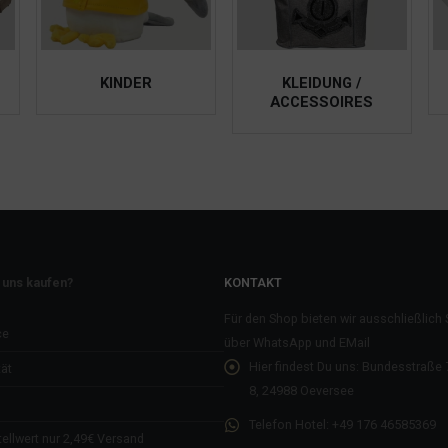
KLEIDUNG /
KÜCHE / HAUSHALT
ACCESSOIRES
 uns kaufen?
KONTAKT
Für den Shop bieten wir ausschließlich
ce
über WhatsApp und EMail
Hier findest Du uns:
Bundesstraße 7
ät
8, 24988 Oeversee
Telefon Hotel:
+49 176 46585369
ellwert nur 2,49€ Versand