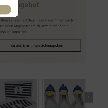
I
m
A
n
g
e
b
o
t
haben zahlreiche Artikel in unserem immer wieder
selnden Angebotsbereich. Immer wieder mal
schauen lohnt sich!
Zu den maritimen Schnäppchen