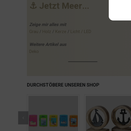
⚓
J
e
t
z
t
M
e
e
r
.
.
.
Zeige mir alles mit
Grau
 / 
Holz
 / 
Kerze
 / 
Licht / LED
Weitere
Artikel
aus
Deko
DURCHSTÖBERE UNSEREN SHOP