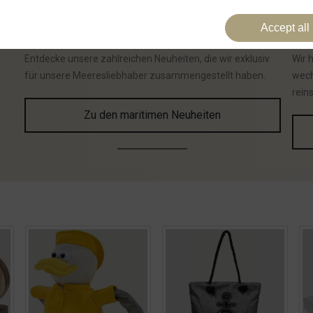
⚓
N
e
u
i
m
S
h
o
p
⚓
Entdecke unsere zahlreichen Neuheiten, die wir exklusiv
Wir 
für unsere Meeresliebhaber zusammengestellt haben.
wech
rein
Zu den maritimen Neuheiten