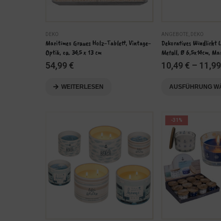
DEKO
ANGEBOTE
,
DEKO
Maritimes Graues Holz-Tablett, Vintage-
Dekoratives Windlicht 
Optik, ca. 34,5 x 13 cm
Metall, Ø 6,5x14cm, Ma
54,99
€
10,49
€
–
11,9
Dieses
WEITERLESEN
AUSFÜHRUNG W
Produkt
weist
mehrere
-31%
Varianten
auf.
Die
Optionen
können
auf
der
Produktseite