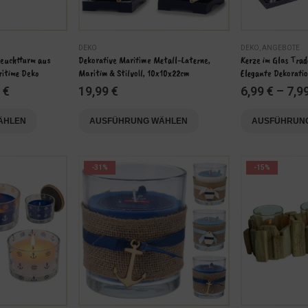
DEKO
DEKO
,
ANGEBOTE
Leuchtturm aus 
Dekorative Maritime Metall-Laterne, 
Kerze im Glas Trad
ritime Deko
Maritim & Stilvoll, 10x10x22cm
Elegante Dekorati
9
€
19,99
€
6,99
€
–
7,9
Dieses
Dieses
ÄHLEN
AUSFÜHRUNG WÄHLEN
AUSFÜHRUN
Produkt
Produkt
weist
weist
mehrere
mehrere
-31%
-15%
Varianten
Varianten
auf.
auf.
Die
Die
Optionen
Optionen
können
können
auf
auf
der
der
Produktseite
Produktseite