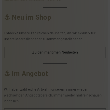
⚓
N
e
u
i
m
S
h
o
p
Entdecke unsere zahlreichen Neuheiten, die wir exklusiv für
unsere Meeresliebhaber zusammengestellt haben.
Zu den maritimen Neuheiten
⚓
I
m
A
n
g
e
b
o
t
Wir haben zahlreiche Artikel in unserem immer wieder
wechselnden Angebotsbereich. Immer wieder mal reinschauen
lohnt sich!