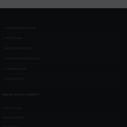
Widerrufsbelehrung
AGB Hotel
AGB Onlineshop
Datenschutzerklärung
Bewertungen
Impressum
Warum bei uns kaufen?
100% Service
Hohe Qualität
Faire Preise