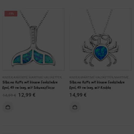
-13%
KINDER
,
ANGEBOTE
,
MARITIME HALSKETTEN
,
MARITIMER KINDERSCHMUCK
KINDER
,
MARITIME HALSKETTEN
,
MARITIMER SILBER
,
MARITIMER KINDERSCHMUCK
Silberne Kette mit blauem funkelnden 
Silberne Kette mit blauem funkelnden 
Opal, 45 cm lang, mit Schwanzflosse
Opal, 45 cm lang, mit Krabbe
Ursprünglicher
Aktueller
12,99
€
14,99
€
14,99
€
Preis
Preis
war:
ist:
14,99 €
12,99 €.