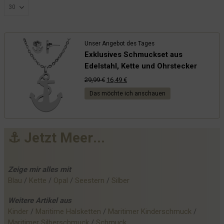
Unser Angebot des Tages
Exklusives Schmuckset aus
Edelstahl, Kette und Ohrstecker
Ursprünglicher
Aktueller
29,99
€
16,49
€
Preis
Preis
Das möchte ich anschauen
war:
ist:
29,99 €
16,49 €.
⚓
J
e
t
z
t
M
e
e
r
.
.
.
Zeige mir alles mit
Blau
 / 
Kette
 / 
Opal
 / 
Seestern
 / 
Silber
Weitere
Artikel
aus
Kinder
 / 
Maritime Halsketten
 / 
Maritimer Kinderschmuck
 / 
Maritimer Silberschmuck
 / 
Schmuck