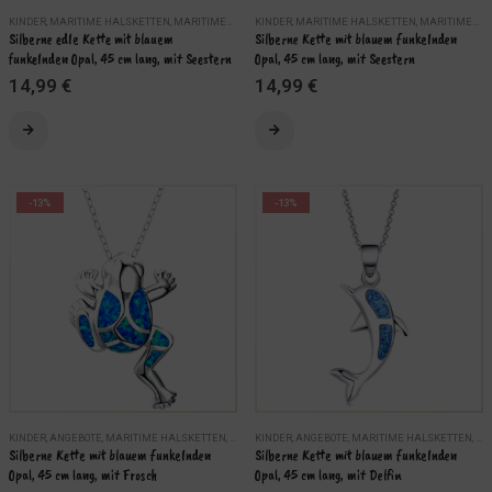
KINDER
,
MARITIME HALSKETTEN
,
MARITIMER KINDERSCHMUCK
KINDER
,
MARITIME HALSKETTEN
,
MARITIMER SILBERSCHMUCK
,
MARITIMER KINDERSCHMUCK
,
S
Silberne edle Kette mit blauem 
Silberne Kette mit blauem funkelnden 
funkelnden Opal, 45 cm lang, mit Seestern
Opal, 45 cm lang, mit Seestern
14,99
€
14,99
€
-13%
-13%
KINDER
,
ANGEBOTE
,
MARITIME HALSKETTEN
,
MARITIMER KINDERSCHMUCK
KINDER
,
ANGEBOTE
,
MARITIME HALSKETTEN
,
MARITIMER SILBER
,
MA
Silberne Kette mit blauem funkelnden 
Silberne Kette mit blauem funkelnden 
Opal, 45 cm lang, mit Frosch
Opal, 45 cm lang, mit Delfin