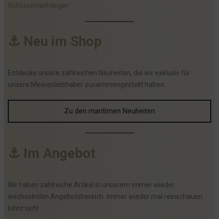
Schlüsselanhänger
⚓
N
e
u
i
m
S
h
o
p
Entdecke unsere zahlreichen Neuheiten, die wir exklusiv für
unsere Meeresliebhaber zusammengestellt haben.
Zu den maritimen Neuheiten
⚓
I
m
A
n
g
e
b
o
t
Wir haben zahlreiche Artikel in unserem immer wieder
wechselnden Angebotsbereich. Immer wieder mal reinschauen
lohnt sich!