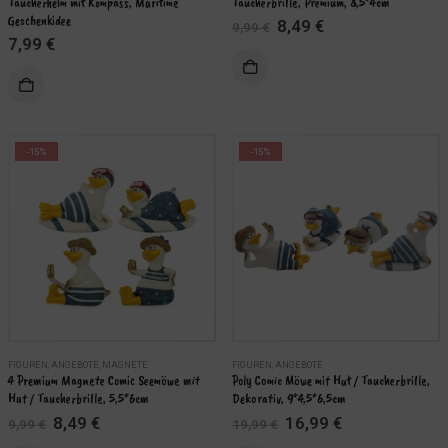
Taucherhelm mit Kompass, Maritime 
Taucherbrille, Premium, 8,5*4cm
Geschenkidee
Ursprünglicher
Aktueller
8,49
€
9,99
€
Preis
Preis
7,99
€
war:
ist:
9,99 €
8,49 €.
-15%
-15%
FIGUREN
,
ANGEBOTE
,
MAGNETE
FIGUREN
,
ANGEBOTE
4 Premium Magnete Comic Seemöwe mit 
Poly Comic Möwe mit Hut / Taucherbrille, 
Hut / Taucherbrille, 5,5*6cm
Dekorativ, 9*4,5*6,5cm
Ursprünglicher
Aktueller
Ursprünglicher
Aktueller
8,49
€
16,99
€
9,99
€
19,99
€
Preis
Preis
Preis
Preis