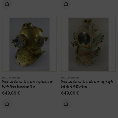
war:
ist:
war:
ist:
9,99 €
8,49 €.
19,99 €
16,99 €.
DEKO
,
HIGHLINE
DEKO
,
HIGHLINE
Premium Taucherhelm Messing brüniert 
Premium Taucherhelm Alu Messing/Kupfer 
H.47x50cm Sammlerstück
brüniert H.47x42cm
649,00
€
649,00
€