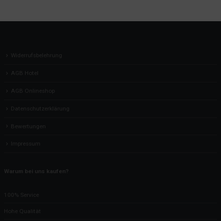
Widerrufsbelehrung
AGB Hotel
AGB Onlineshop
Datenschutzerklärung
Bewertungen
Impressum
Warum bei uns kaufen?
100% Service
Hohe Qualität