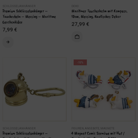
SCHLÜSSELANHÄNGER
DEKO
Premium Schlüsselanhänger – 
Maritimer Taucherhelm mit Kompass, 
Taucherhelm – Messing – Maritime 
10cm, Messing, Nautisches Dekor
Geschenkidee
27,99
€
7,99
€
-15%
SCHLÜSSELANHÄNGER
FIGUREN
,
ANGEBOTE
,
MAGNETE
Premium Schlüsselanhänger – 
4 Magnet Comic Seemöwe mit Hut / 