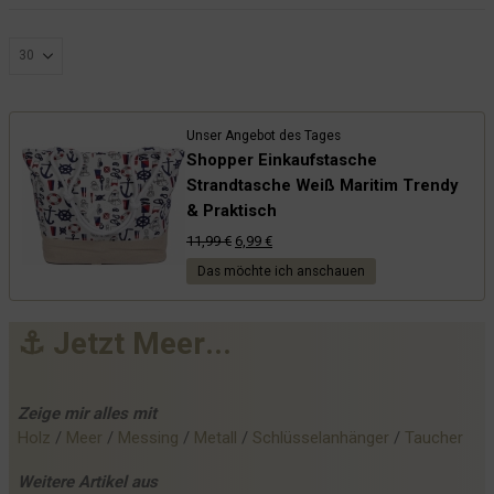
Unser Angebot des Tages
Shopper Einkaufstasche
Strandtasche Weiß Maritim Trendy
& Praktisch
Ursprünglicher
Aktueller
11,99
€
6,99
€
Preis
Preis
Das möchte ich anschauen
war:
ist:
11,99 €
6,99 €.
⚓
J
e
t
z
t
M
e
e
r
.
.
.
Zeige mir alles mit
Holz
 / 
Meer
 / 
Messing
 / 
Metall
 / 
Schlüsselanhänger
 / 
Taucher
Weitere
Artikel
aus