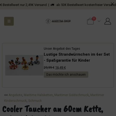
ellwert nur 2,49€ Versand | 🚛 ab 50€ Bestellwert kostenfreier Versand
0
Unser Angebot des Tages
Lustige Strandwürmchen im 6er Set
- Spaßgarantie für Kinder
Ursprünglicher
Aktueller
29,99
€
16,49
€
Preis
Preis
Das möchte ich anschauen
war:
ist:
29,99 €
16,49 €.
<<
Angebote
, 
Maritime Halsketten
, 
Maritimer Goldschmuck
, 
Maritimer
Kinderschmuck
, 
Schmuck
Cooler Taucher an 60cm Kette,