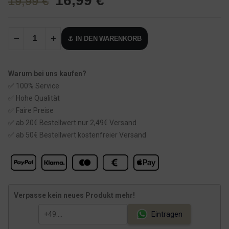
16,99
€
19,99
€
r
k
s
t
⚓ IN DEN WARENKORB
p
u
r
e
ü
l
Warum bei uns kaufen?
n
l
✅ 100% Service
g
e
✅ Hohe Qualität
l
r
✅ Faire Preise
✅ ab 20€ Bestellwert nur 2,49€ Versand
i
P
✅ ab 50€ Bestellwert kostenfreier Versand
c
r
h
e
e
i
r
s
Verpasse kein neues Produkt mehr!
P
i
r
s
Eintragen
e
t