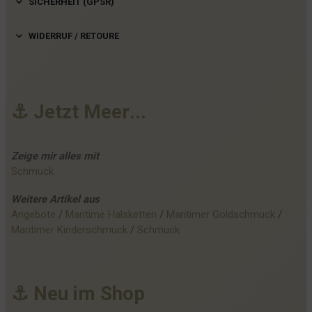
SICHERHEIT (GPSR)
WIDERRUF / RETOURE
⚓
J
e
t
z
t
M
e
e
r
.
.
.
Zeige mir alles mit
Schmuck
Weitere
Artikel
aus
Angebote
 / 
Maritime Halsketten
 / 
Maritimer Goldschmuck
 / 
Maritimer Kinderschmuck
 / 
Schmuck
⚓
N
e
u
i
m
S
h
o
p