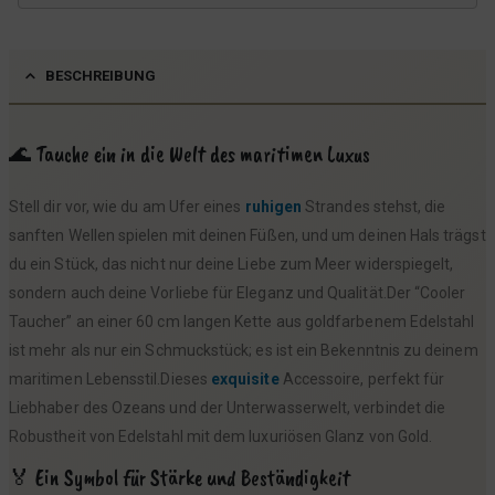
i
:
s
1
BESCHREIBUNG
w
6
a
,
r
9
🌊 Tauche ein in die Welt des maritimen Luxus
:
9
Stell dir vor, wie du am Ufer eines
ruhigen
Strandes stehst, die
1
sanften Wellen spielen mit deinen Füßen, und um deinen Hals trägst
9
€
du ein Stück, das nicht nur deine Liebe zum Meer widerspiegelt,
,
.
sondern auch deine Vorliebe für Eleganz und Qualität.Der “Cooler
9
Taucher” an einer 60 cm langen Kette aus goldfarbenem Edelstahl
9
ist mehr als nur ein Schmuckstück; es ist ein Bekenntnis zu deinem
maritimen Lebensstil.Dieses
exquisite
Accessoire, perfekt für
€
Liebhaber des Ozeans und der Unterwasserwelt, verbindet die
Robustheit von Edelstahl mit dem luxuriösen Glanz von Gold.
🏅 Ein Symbol für Stärke und Beständigkeit