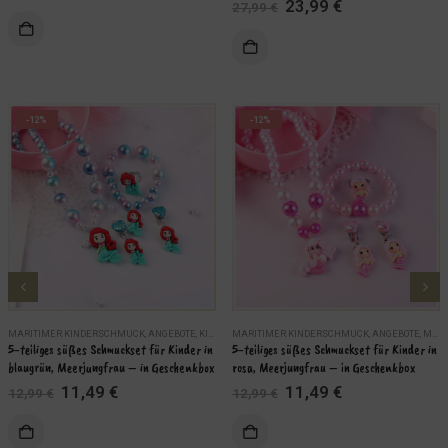
Ursprünglicher
Aktueller
23,99
€
27,99
€
Preis
Preis
KORB
IN DEN WARENKORB
war:
ist:
27,99 €
23,99 €.
-12%
-12%
MARITIMER KINDERSCHMUCK
,
ANGEBOTE
,
KINDER
MARITIMER KINDERSCHMUCK
,
MARITIME SCHMUCKSETS
,
SCHMUCK
,
ANGEBOTE
,
MARITIME SCHMUCKSETS
5-teiliges süßes Schmuckset für Kinder in 
5-teiliges süßes Schmuckset für Kinder in 
blaugrün, Meerjungfrau – in Geschenkbox
rosa, Meerjungfrau – in Geschenkbox
Ursprünglicher
Aktueller
Ursprünglicher
Aktueller
11,49
€
11,49
€
12,99
€
12,99
€
Preis
Preis
Preis
Preis
war:
ist:
war:
ist:
KORB
IN DEN WARENKORB
12,99 €
11,49 €.
12,99 €
11,49 €.