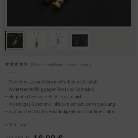
( Es gibt noch keine Rezensionen. )
0
von 5
– Maritimer Luxus: 60cm goldfarbener Edelstahl
– Widerstandsfähig gegen Rost und Korrosion
– Elegantes Design, zieht Blicke auf sich
– Vielseitiges Geschenk, inklusive attraktiver Verpackung
– Symbolisiert Stärke, Beständigkeit und maritime Liebe
✅ Auf Lager
U
A