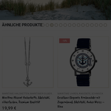
ÄHNLICHE PRODUKTE
-14%
MARITIME HALSKETTEN
,
SCHMUCK
,
MARITIMER SILBERSCHMUCK
MARITIME UHREN
,
SCHMUCK
,
ANGEBOTE
,
SCHMUCK
Maritime Akzent Ankerkette, Edelstahl, 
Excellanc Elegante Armbanduhr mit 
silberfarben, Premium Qualität
Zugarmband, Edelstahl, Anker Weiss – 
Blau
19,99
€