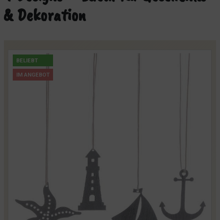
& Dekoration
BELIEBT
IM ANGEBOT