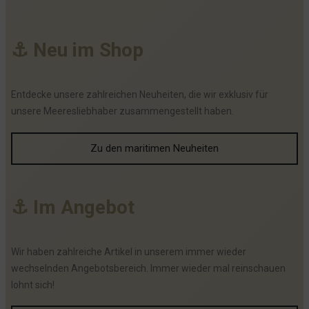
⚓
N
e
u
i
m
S
h
o
p
Entdecke unsere zahlreichen Neuheiten, die wir exklusiv für
unsere Meeresliebhaber zusammengestellt haben.
Zu den maritimen Neuheiten
⚓
I
m
A
n
g
e
b
o
t
Wir haben zahlreiche Artikel in unserem immer wieder
wechselnden Angebotsbereich. Immer wieder mal reinschauen
lohnt sich!