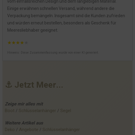
vom einfallsreichen Design und dem langlebigen Material.
Einige erwähnen schnellen Versand, während andere die
Verpackung bemängeln. Insgesamt sind die Kunden zufrieden
und würden erneut bestellen, besonders als Geschenk für
Meeresliebhaber geeignet.
★
★
★
★
★
Hinweis: Diese Zusammenfassung wurde von einer KI generiert.
⚓
J
e
t
z
t
M
e
e
r
.
.
.
Zeige mir alles mit
Boot
 / 
Schlüsselanhänger
 / 
Segel
Weitere
Artikel
aus
Deko
 / 
Angebote
 / 
Schlüsselanhänger