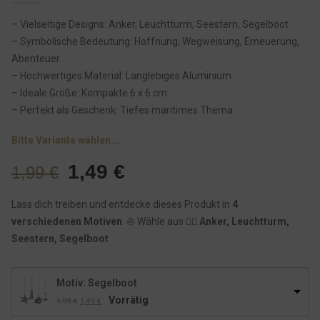
– Vielseitige Designs: Anker, Leuchtturm, Seestern, Segelboot
– Symbolische Bedeutung: Hoffnung, Wegweisung, Erneuerung,
Abenteuer
– Hochwertiges Material: Langlebiges Aluminium
– Ideale Größe: Kompakte 6 x 6 cm
– Perfekt als Geschenk: Tiefes maritimes Thema
Bitte Variante wählen...
U
A
1,49
€
1,99
€
r
k
Lass dich treiben und entdecke dieses Produkt in
4
s
t
verschiedenen Motiven
. ⛵️ Wähle aus 👉🏾
Anker, Leuchtturm,
p
u
Seestern, Segelboot
r
e
ü
l
Motiv: Segelboot
n
l
Vorrätig
U
A
1,99
€
1,49
€
g
e
r
k