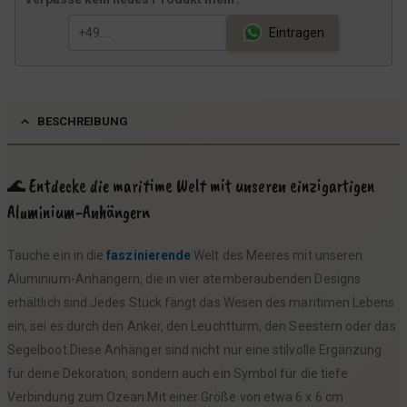
,
.
Eintragen
9
9
€
BESCHREIBUNG
🌊 Entdecke die maritime Welt mit unseren einzigartigen
Aluminium-Anhängern
Tauche ein in die
faszinierende
Welt des Meeres mit unseren
Aluminium-Anhängern, die in vier atemberaubenden Designs
erhältlich sind.Jedes Stück fängt das Wesen des maritimen Lebens
ein, sei es durch den Anker, den Leuchtturm, den Seestern oder das
Segelboot.Diese Anhänger sind nicht nur eine stilvolle Ergänzung
für deine Dekoration, sondern auch ein Symbol für die tiefe
Verbindung zum Ozean.Mit einer Größe von etwa 6 x 6 cm