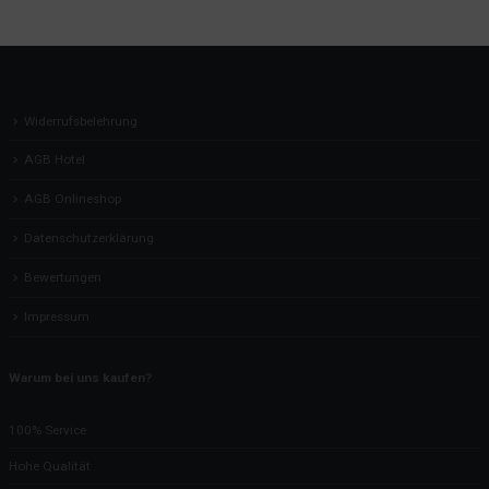
Widerrufsbelehrung
AGB Hotel
AGB Onlineshop
Datenschutzerklärung
Bewertungen
Impressum
Warum bei uns kaufen?
100% Service
Hohe Qualität