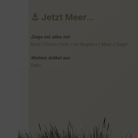
⚓
J
e
t
z
t
M
e
e
r
.
.
.
Zeige mir alles mit
Boot
 / 
Fisch
 / 
Holz
 / 
Im Angebot
 / 
Meer
 / 
Segel
Weitere
Artikel
aus
Deko