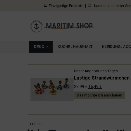
🐳 Einzigartige Produkte | 😘 Kundenorientierter Ser
DEKO
KÜCHE / HAUSHALT
KLEIDUNG / AC
Unser Angebot des Tages
Lustige Strandwürmchen i
Ursprünglicher
Aktueller
29,99
€
16,49
€
Preis
Preis
Das möchte ich anschauen
war:
ist:
29,99 €
16,49 €.
<<
Deko