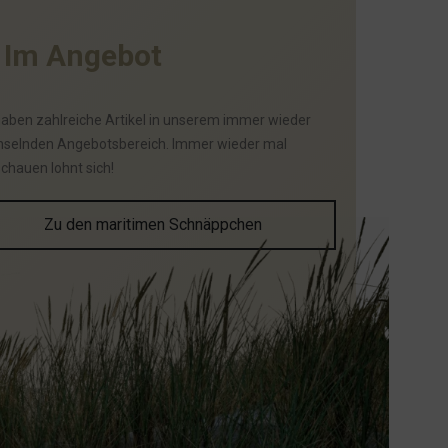
I
m
A
n
g
e
b
o
t
haben zahlreiche Artikel in unserem immer wieder
selnden Angebotsbereich. Immer wieder mal
schauen lohnt sich!
Zu den maritimen Schnäppchen