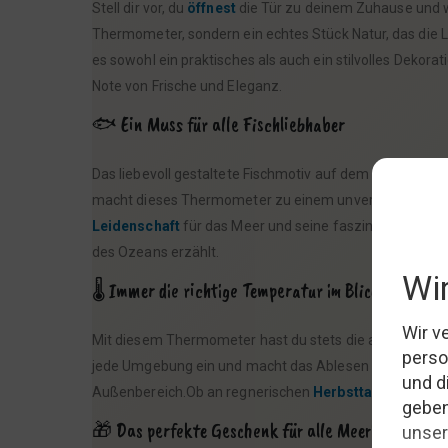
Stell dir vor, du
öffnest
die Tür zu deinem Zuhause und wi
Thermometer, sondern ein echtes Stück Natur, das die 
es sowohl ein praktisches als auch ein stilvolles Dek
Note von Frische und Eleganz.
🐟 Ein Muss für alle Fischliebhaber
Das liebevoll gestaltete Fischmotiv auf dem Holz-Ther
macht dieses Thermometer zu einem unverwechselbaren 
Leidenschaft
für das Meer und seine faszinierenden Be
des Ozeans erzählt.
🌡️ Immer die richtige Temperatur im Blick
Mit diesem Thermometer hast du stets die aktuelle Temp
jede Umgebung ein und macht das Ablesen der Temperat
Außenbereich.Ob an regnerischen
Herbsttagen
oder in
🎁 Das perfekte Geschenk für alle Meerliebhaber