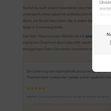
Suchst du nach einem besonderen Geschenk, das Herz un
verbindet Funktionalität mit ästhetischem Reiz und ist
Weite, ein Stück Dekoration, das in jedem Raum eine pe
lange in Erinnerung bleibt.
Das Holz-Thermometer, Maritim, ist ein
exquisites
Produ
maritimen Charme in dein Leben.Mit seiner Kombination 
einzigartigen Deko-Elementen bereichern möchten.Hol d
Die Lieferung war superschnell und zuverlässig, das P
Thermometer funktioniert genau und ist qualitativ ho
★
★
★
★
★
Hinweis: Diese Zusammenfassung wurde von einer KI generiert.