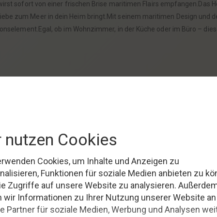
rst sofort von einer frischen Brise maritimen Flairs empfangen.Das Ho
Liebe zum Meer in dein Heim bringt.Mit seinem maritimen Design und d
orationselement.Egal, ob im Wohnzimmer, in der Küche oder im Büro – 
mometer zieht jeden
Betrachter
in seinen Bann.Die detailreiche Darste
Kunstwerk.Es ist nicht nur ein nützliches Instrument zur Temperatu
wohner.Ein echter Blickfang, der in deinem Zuhause eine Geschichte 
eratur im Blick und bist bestens auf alle
Wetterlagen
vorbereitet.Das
ur zu einem Erlebnis.Dank seiner Wetterfestigkeit eignet sich das 
 der sommerlichen Hitze – du hast die Temperatur immer im Griff.