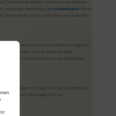
lz-Thermometer, Maritim, ist nicht nur ein einfaches
er sorgfältigen Verarbeitung aus
hochwertigem
Holz ist
dieses Thermometer verleiht jedem Raum eine besondere
llung eines Fisches neben einem malerischen Segelboot
rmessung, sondern auch ein Ausdruck deiner
von Abenteuer und Sehnsucht nach der Unendlichkeit
 maritime Design im Vintage-Look fügt sich nahtlos in
Thermometer auch hervorragend für den