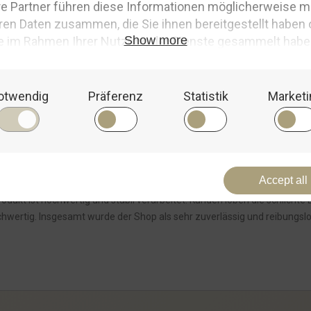
d Seele berührt?Das Holz-Thermometer, Maritim, ist eine wunderbare 
 somit mehr als nur ein Gebrauchsgegenstand.Dieses
Thermometer
ist
rsönliche und warme Atmosphäre schafft.Es ist ein Geschenk, das nich
kt, das in keinem Zuhause fehlen sollte.Es erinnert dich täglich an di
aus praktischem Nutzen und stilvollem Design ist es ein echtes Must-H
ir jetzt dieses besondere Thermometer und lass dich jeden Tag aufs N
rodukt ist hochwertig und stabil verarbeitet. Kunden loben die schlicht
chwertig. Insgesamt wurde der Shop als sehr zuverlässig und reibungsl