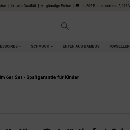
vice | 👍 tolle Qualität | 🫵 günstige Preise | 🚚 ab 20€ Bestellwert nur 2,49€
CESSOIRES
SCHMUCK
ENTEN AUS BAMBUS
TOPSELLER
m 6er Set - Spaßgarantie für Kinder