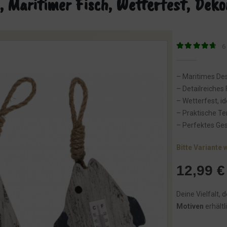
 Maritimer Fisch, Wetterfest, Deko
6
4.83
von 5
– Maritimes Desi
– Detailreiches
– Wetterfest, i
– Praktische T
– Perfektes Ges
Bitte Variante 
12,99
€
Deine Vielfalt, 
Motiven
erhältl