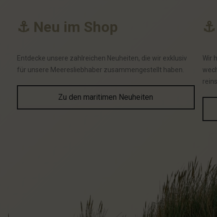
⚓
N
e
u
i
m
S
h
o
p
⚓
Entdecke unsere zahlreichen Neuheiten, die wir exklusiv
Wir 
für unsere Meeresliebhaber zusammengestellt haben.
wech
rein
Zu den maritimen Neuheiten