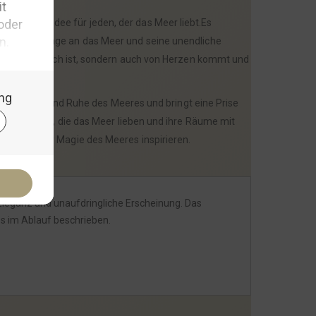
Geschenkidee für jeden, der das Meer liebt.Es
 eine Hommage an das Meer und seine unendliche
t nur praktisch ist, sondern auch von Herzen kommt und
e Schönheit und Ruhe des Meeres und bringt eine Prise
ave für alle, die das Meer lieben und ihre Räume mit
eue von der Magie des Meeres inspirieren.
e Eleganz und unaufdringliche Erscheinung. Das
os im Ablauf beschrieben.