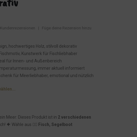
rativ
Kundenrezensionen
|
Füge deine Rezension hinzu
gn, hochwertiges Holz, stilvoll dekorativ
 Fischmotiv, Kunstwerk für Fischliebhaber
deal für Innen- und Außenbereich
emperaturmessung, immer aktuell informiert
chenk für Meerliebhaber, emotional und nützlich
wählen...
dein Meer: Dieses Produkt ist in
2 verschiedenen
ich! 🐠 Wähle aus 👉🏾
Fisch, Segelboot