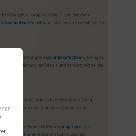
hter Blickfang.Ihre kompakten Maße von 9x6x5cm
n
verschiedene
Einrichtungsstile ein und verleiht jedem
end zur Aufbewahrung von
Schmuckstücken
wie Ringen,
du von den liebevollen Details und der Geschichte, die
nete Wahl.Jede Truhe ist ein Unikat, sorgfältig
t du nicht nur einen Gegenstand, sondern ein
 Charme und der Ruhe des Meeres
inspirieren
zu
ch von diesem handgefertigten Schmuckstück