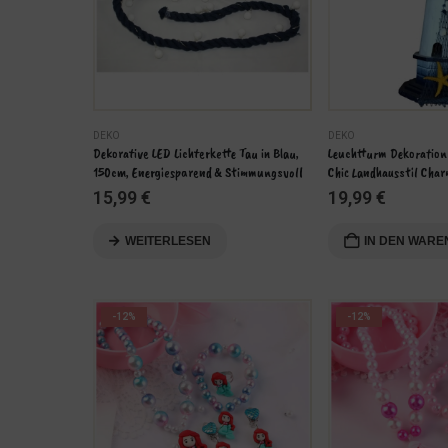
DEKO
DEKO
ensburg – 
Dekorative LED Lichterkette Tau in Blau, 
Leuchtturm Dekoration
150cm, Energiesparend & Stimmungsvoll
Chic Landhausstil Cha
15,99
€
19,99
€
WEITERLESEN
IN DEN WAR
-12%
-12%