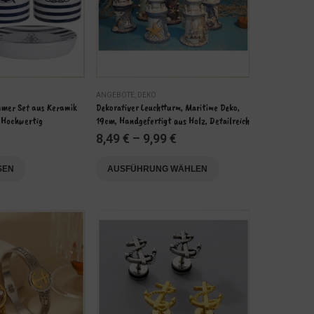
ANGEBOTE
,
DEKO
DEKO
mer Set aus Keramik 
Dekorativer Leuchtturm, Maritime Deko, 
Dekorative De
& Hochwertig
19cm, Handgefertigt aus Holz, Detailreich
mit Kerze, 7x6
8,49
€
–
9,99
€
10,99
€
Dieses Produkt weist mehrere Varianten auf. Die Optionen können auf der Produktseite gewählt werden
Dieses Produkt weist mehrere Varianten auf. Die Optionen können auf der Produktseite gewählt werden
SEN
AUSFÜHRUNG WÄHLEN
AUSFÜHR
-15%