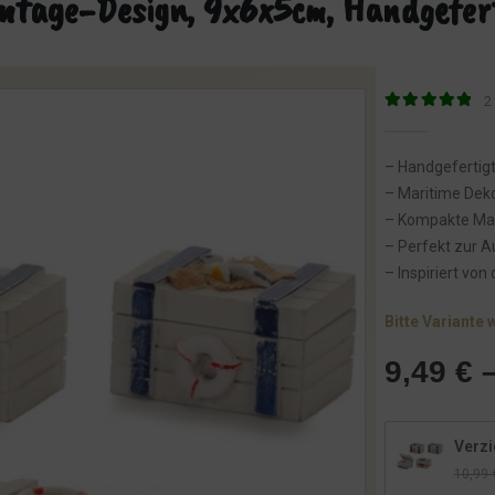
intage-Design, 9x6x5cm, Handgefer
2
5
von 5
– Handgefertigt
– Maritime Deko
– Kompakte Maß
– Perfekt zur 
– Inspiriert vo
Bitte Variante 
9,49
€
Verzi
10,99