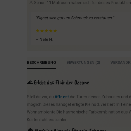
⚓️ Schon
11
Matrosen haben sich für dieses Produkt e
"Eignet sich gut um Schmuck zu verstauen."
★
★
★
★
★
— Nele H.
BESCHREIBUNG
BEWERTUNGEN (2)
VERSANDK
🌊 Erlebe das Flair der Ozeane
Stell dir vor, du
öffnest
die Türen deines Zuhauses und de
möglich.Dieses handgefertigte Kleinod, verziert mit ei
Wohnambiente.Die harmonische Farbkombination aus Wei
Küstenlicht erstrahlen.
🏠 Maritime Akzente für dein Zuhause