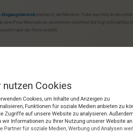
m
Eingangsbereich
platzierst, die Maritime Truhe aus Holz ist ein ec
 du eine Prise Meeresbrise verströmen möchtest.Sie fügt sich nahtlos i
nsucht nach der Ferne erzählt.
leinigkeiten sicher und stilvoll zu verwahren.Sie eignet sich hervorrag
 die dir am Herzen liegen.Jedes Mal, wenn du die Truhe öffnest, wirst 
orgenen Schatz in deinem eigenen Heim entdecken.
en, der das Meer liebt?Die Maritime Truhe aus Holz ist eine ausgezeich
eeresfreundes
höher schlagen lassen.Mit diesem Geschenk überreichs
 bei sich zu haben.
wahrungsobjekt; sie ist eine Einladung, sich jeden Tag aufs Neue vom
Genuss und schafft eine Atmosphäre, die zum Träumen einlädt.Lass di