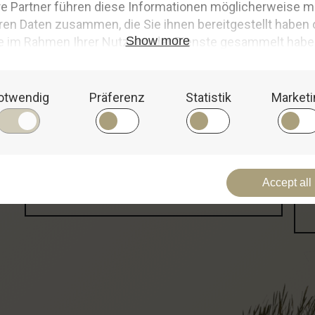
eefahrerromantik.
⚓
N
e
u
i
m
S
h
o
p
⚓
Entdecke unsere zahlreichen Neuheiten, die wir exklusiv
Wir 
für unsere Meeresliebhaber zusammengestellt haben.
wech
rein
Zu den maritimen Neuheiten