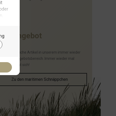
I
m
A
n
g
e
b
o
t
haben zahlreiche Artikel in unserem immer wieder
selnden Angebotsbereich. Immer wieder mal
schauen lohnt sich!
Zu den maritimen Schnäppchen