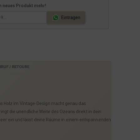
n neues Produkt mehr!
€
Eintragen
RRUF / RETOURE
aus Holz im Vintage-Design macht genau das
ingt die unendliche Weite des Ozeans direkt in dein
Meer ein und lässt deine Räume in einem entspannenden