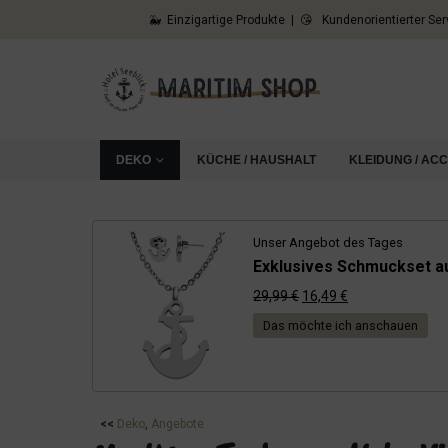
🐳 Einzigartige Produkte | 😘 Kundenorientierter Ser
DEKO
KÜCHE / HAUSHALT
KLEIDUNG / AC
Unser Angebot des Tages
Exklusives Schmuckset au
Ursprünglicher
Aktueller
29,99
€
16,49
€
Preis
Preis
Das möchte ich anschauen
war:
ist:
29,99 €
16,49 €.
<<
Deko
, 
Angebote