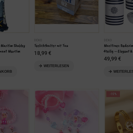
DEKO
DEKO
 Maritim Shabby 
Teelichthalter mit Tau
Maritimes Badezim
rmant Maritim
4teilig – Elegant 
18,99
€
49,99
€
WEITERLESEN
ENKORB
WEITERLE
-15%