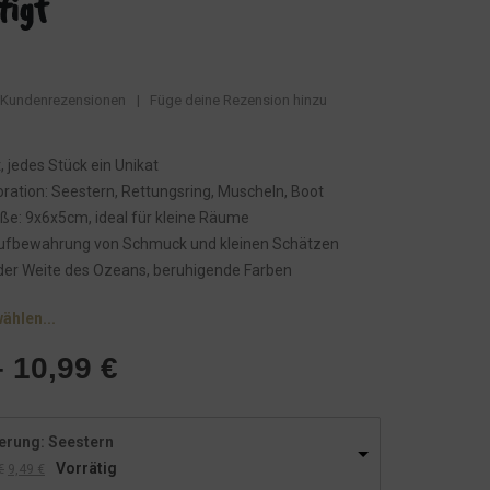
tigt
Kundenrezensionen
|
Füge deine Rezension hinzu
, jedes Stück ein Unikat
ration: Seestern, Rettungsring, Muscheln, Boot
e: 9x6x5cm, ideal für kleine Räume
Aufbewahrung von Schmuck und kleinen Schätzen
n der Weite des Ozeans, beruhigende Farben
wählen...
–
10,99
€
erung: Seestern
Vorrätig
U
A
€
9,49
€
r
k