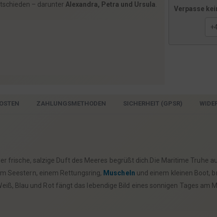
ntschieden – darunter
Alexandra, Petra und Ursula
.
Verpasse kei
OSTEN
ZAHLUNGSMETHODEN
SICHERHEIT (GPSR)
WIDE
r frische, salzige Duft des Meeres begrüßt dich.Die Maritime Truhe 
nem Seestern, einem Rettungsring,
Muscheln
und einem kleinen Boot, br
ß, Blau und Rot fängt das lebendige Bild eines sonnigen Tages am 