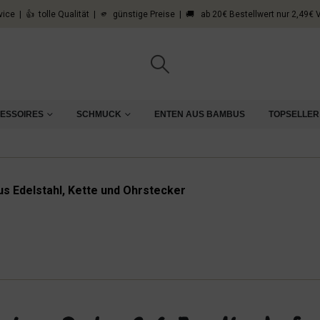
vice | 👍 tolle Qualität | 🫵 günstige Preise | 🚚 ab 20€ Bestellwert nur 2,49€
CESSOIRES
SCHMUCK
ENTEN AUS BAMBUS
TOPSELLER
s Edelstahl, Kette und Ohrstecker