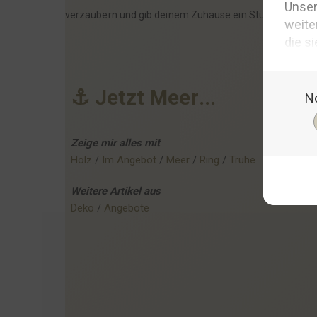
verzaubern und gib deinem Zuhause ein Stück echter S
⚓
J
e
t
z
t
M
e
e
r
.
.
.
Zeige mir alles mit
Holz
 / 
Im Angebot
 / 
Meer
 / 
Ring
 / 
Truhe
Weitere
Artikel
aus
Deko
 / 
Angebote