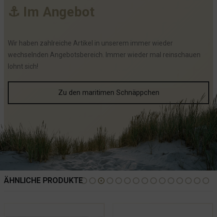
⚓
I
m
A
n
g
e
b
o
t
Wir haben zahlreiche Artikel in unserem immer wieder
wechselnden Angebotsbereich. Immer wieder mal reinschauen
lohnt sich!
Zu den maritimen Schnäppchen
ÄHNLICHE PRODUKTE