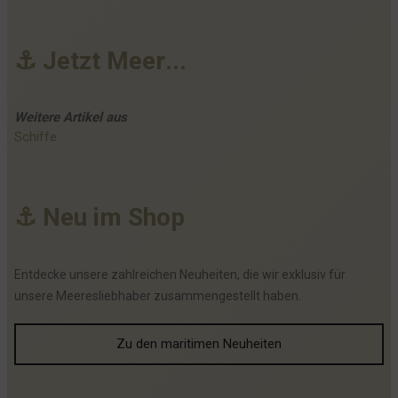
⚓
J
e
t
z
t
M
e
e
r
.
.
.
Weitere
Artikel
aus
Schiffe
⚓
N
e
u
i
m
S
h
o
p
Entdecke unsere zahlreichen Neuheiten, die wir exklusiv für
unsere Meeresliebhaber zusammengestellt haben.
Zu den maritimen Neuheiten