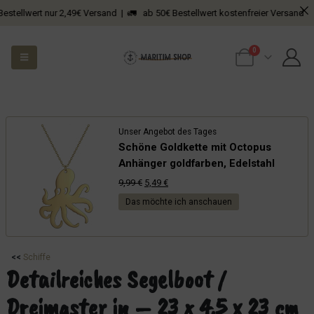
wert nur 2,49€ Versand | 🚛 ab 50€ Bestellwert kostenfreier Versand
0
Unser Angebot des Tages
Schöne Goldkette mit Octopus
Anhänger goldfarben, Edelstahl
Ursprünglicher
Aktueller
9,99
€
5,49
€
Preis
Preis
Das möchte ich anschauen
war:
ist:
9,99 €
5,49 €.
<<
Schiffe
Detailreiches Segelboot /
Dreimaster in – 23 x 4.5 x 23 cm