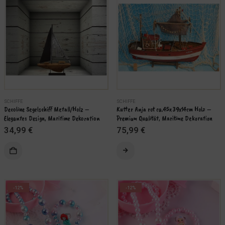
SCHIFFE
SCHIFFE
Decoline Segelschiff Metall/Holz – 
Kutter Anja rot ca.45x39x14cm Holz – 
Elegantes Design, Maritime Dekoration
Premium Qualität, Maritime Dekoration
34,99
€
75,99
€
AUSFÜHRUNG WÄHLEN
KORB
-12%
-12%