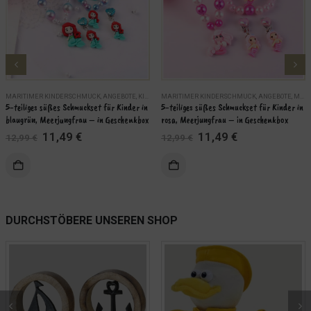
MARITIMER KINDERSCHMUCK
,
ANGEBOTE
,
KINDER
MARITIMER KINDERSCHMUCK
,
MARITIME SCHMUCKSETS
,
SCHMUCK
,
ANGEBOTE
,
MARITIME SCHMUCKSETS
5-teiliges süßes Schmuckset für Kinder in 
5-teiliges süßes Schmuckset für Kinder in 
blaugrün, Meerjungfrau – in Geschenkbox
rosa, Meerjungfrau – in Geschenkbox
Ursprünglicher
Aktueller
Ursprünglicher
Aktueller
11,49
€
11,49
€
12,99
€
12,99
€
Preis
Preis
Preis
Preis
war:
ist:
war:
ist:
KORB
IN DEN WARENKORB
12,99 €
11,49 €.
12,99 €
11,49 €.
WEITERLES
DURCHSTÖBERE UNSEREN SHOP