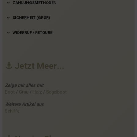
ZAHLUNGSMETHODEN
SICHERHEIT (GPSR)
WIDERRUF / RETOURE
⚓
J
e
t
z
t
M
e
e
r
.
.
.
Zeige mir alles mit
Boot
 / 
Grau
 / 
Holz
 / 
Segelboot
Weitere
Artikel
aus
Schiffe