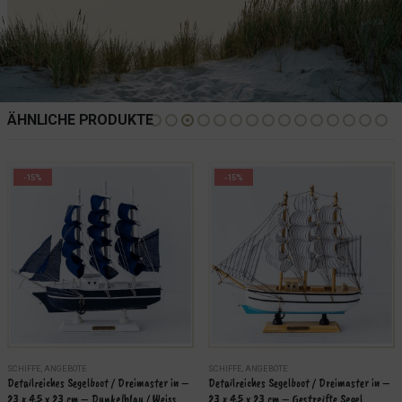
ÄHNLICHE PRODUKTE
-15%
-15%
SCHIFFE
,
ANGEBOTE
SCHIFFE
,
ANGEBOTE
Detailreiches Segelboot / Dreimaster in – 
Detailreiches Segelboot / Dreimaster in – 
23 x 4.5 x 23 cm – Dunkelblau / Weiss
23 x 4.5 x 23 cm – Gestreifte Segel