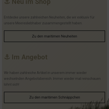
⚓
N
e
u
i
m
S
h
o
p
Entdecke unsere zahlreichen Neuheiten, die wir exklusiv für
unsere Meeresliebhaber zusammengestellt haben.
Zu den maritimen Neuheiten
⚓
I
m
A
n
g
e
b
o
t
Wir haben zahlreiche Artikel in unserem immer wieder
wechselnden Angebotsbereich. Immer wieder mal reinschauen
lohnt sich!
Zu den maritimen Schnäppchen