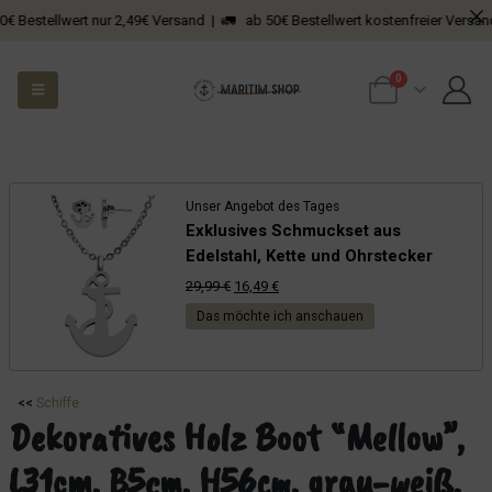
tellwert nur 2,49€ Versand | 🚛 ab 50€ Bestellwert kostenfreier Versand
0
Unser Angebot des Tages
Exklusives Schmuckset aus
Edelstahl, Kette und Ohrstecker
Ursprünglicher
Aktueller
29,99
€
16,49
€
Preis
Preis
Das möchte ich anschauen
war:
ist:
29,99 €
16,49 €.
<<
Schiffe
Dekoratives Holz Boot “Mellow”,
L31cm, B5cm, H56cm, grau-weiß,