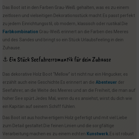
Das Boot ist in den Farben Grau-Weiß gehalten, was es zu einem
zeitlosen und vielseitigen Dekorationsstück macht.Es passt perfekt
zu jedem Einrichtungsstil, ob modern, klassisch oder rustikal.Die
Farbkombination
Grau-Weiß erinnert an die Farben des Meeres
und des Sandes und bringt so ein Stück Urlaubsfeeling in dein
Zuhause.
⚓ Ein Stück Seefahrerromantik für dein Zuhause
Das dekorative Holz Boot “Mellow” ist nicht nur ein Hingucker, es
erzählt auch eine Geschichte.Es erinnert an die
Abenteuer
der
Seefahrer, an die Weite des Meeres und an die Freiheit, die man auf
hoher See spürt.Jedes Mal, wenn du es ansiehst, wirst du dich wie
ein Kapitän auf seinem Schiff fühlen.
Das Boot ist aus hochwertigem Holz gefertigt und mit viel Liebe
zum Detail gestaltet.Die feinen Linien und die sorgfältige
Verarbeitung machen es zu einem echten
Kunstwerk.
Es ist robust