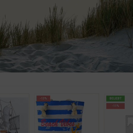
-13%
BELIEBT
-11%