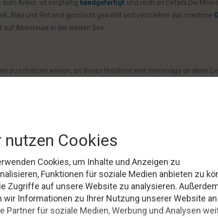
zum Anker, ist sorgfältig
handgefertigt
und reich an Details.Die Möwe
iß, Blau und Rot sind geschickt gewählt und verstärken das maritime
G
t auf Abenteuer in der weiten See.
iten zu schätzen wissen, ist dieses Holzboot eine Hommage an diese L
es Boot ist durch seine handgefertigten Verzierungen und die individue
 was damit verbunden ist.
; es ist ein Stück lebendiger Seefahrtsgeschichte.Als Teil der Kategori
em Charme verzaubern und erlebe, wie die Geschichte und die Geschic
Faszination der Seefahrt täglich zu erleben.
 du dir nicht nur ein Stück
maritimer
Dekoration nach Hause, sondern 
er oder eine wertvolle Ergänzung zu deiner eigenen Sammlung.Lass di
bringe ein Stück der großen weiten Welt in dein Zuhause.