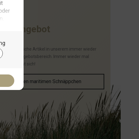
I
m
A
n
g
e
b
o
t
haben zahlreiche Artikel in unserem immer wieder
selnden Angebotsbereich. Immer wieder mal
schauen lohnt sich!
Zu den maritimen Schnäppchen