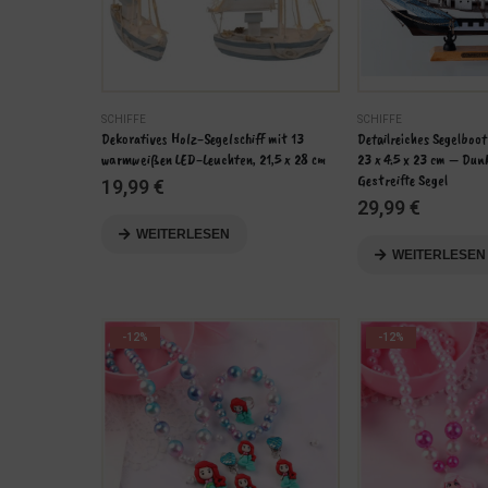
SCHIFFE
SCHIFFE
enkutter aus 
Dekoratives Holz-Segelschiff mit 13 
Detailreiches Segelboot
ighlight
warmweißen LED-Leuchten, 21,5 x 28 cm
23 x 4.5 x 23 cm – Dunk
Gestreifte Segel
19,99
€
29,99
€
WEITERLESEN
WEITERLESEN
-12%
-12%