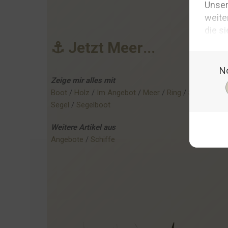
⚓
J
e
t
z
t
M
e
e
r
.
.
.
Zeige mir alles mit
Boot
 / 
Holz
 / 
Im Angebot
 / 
Meer
 / 
Ring
 / 
Seestern
 / 
Segel
 / 
Segelboot
Weitere
Artikel
aus
Angebote
 / 
Schiffe