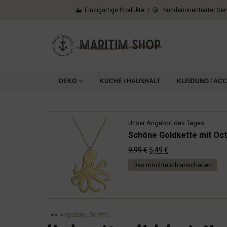
🐳 Einzigartige Produkte | 😘 Kundenorientierter Ser
DEKO
KÜCHE / HAUSHALT
KLEIDUNG / AC
Unser Angebot des Tages
Schöne Goldkette mit Oct
Ursprünglicher
Aktueller
9,99
€
5,49
€
Preis
Preis
Das möchte ich anschauen
war:
ist:
9,99 €
5,49 €.
<<
Angebote
, 
Schiffe