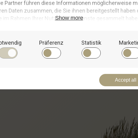
⚓
N
e
u
i
m
S
h
o
p
⚓
Entdecke unsere zahlreichen Neuheiten, die wir exklusiv
Wir 
für unsere Meeresliebhaber zusammengestellt haben.
wech
rein
Zu den maritimen Neuheiten