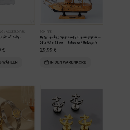
NG / ACCESSOIRES
SCHIFFE
DEKO
,
SCHIFFE
aritim” Anker 
Detailreiches Segelboot / Dreimaster in – 
Hochwertiger 
23 x 4.5 x 23 cm – Schwarz / Holzoptik
Schiffstelegra
9
€
29,99
€
27,99
€
G WÄHLEN
IN DEN WARENKORB
WEITE
-15%