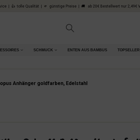
vice | 👍 tolle Qualität | 🫵 günstige Preise | 🚚 ab 20€ Bestellwert nur 2,49€
CESSOIRES
SCHMUCK
ENTEN AUS BAMBUS
TOPSELLER
opus Anhänger goldfarben, Edelstahl