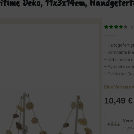
itime Deko, 11x3x14cm, Handgefert
1
4
von 5
– Handgefertigt
– Kompakte Maß
– Detailreiche
– Symbol marit
– Perfektes Ge
Bitte Variante 
10,49
€
Verzi
11,99