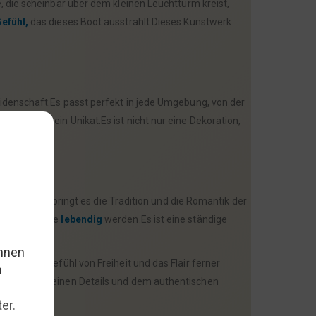
, die scheinbar über dem kleinen Leuchtturm kreist,
efühl,
das dieses Boot ausstrahlt.Dieses Kunstwerk
eidenschaft.Es passt perfekt in jede Umgebung, von der
lle Note ein Unikat.Es ist nicht nur eine Dekoration,
e “Schiffe” bringt es die Tradition und die Romantik der
hten der Meere
lebendig
werden.Es ist eine ständige
auch das Gefühl von Freiheit und das Flair ferner
ch von den feinen Details und dem authentischen