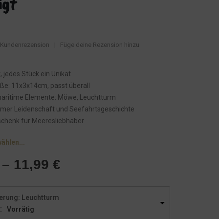
igt
Kundenrezension
|
Füge deine Rezension hinzu
, jedes Stück ein Unikat
e: 11x3x14cm, passt überall
 maritime Elemente: Möwe, Leuchtturm
imer Leidenschaft und Seefahrtsgeschichte
schenk für Meeresliebhaber
wählen...
–
11,99
€
erung: Leuchtturm
Vorrätig
€