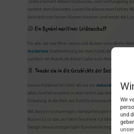
Jedes Element dieses Holzbootes, vom Rettungsring bis 
verleiht dem Ensemble Leben.Die klassischen Farben We
lässt dich von fernen Küsten träumen und weckt die Lus
🐚 Ein Symbol maritimer Leidenschaft
Für alle, die das Meer lieben und dessen unendliche We
modernen
Stadtwohnung bis zum rustikalen Landhaus.Jed
sondern ein Ausdruck deiner Liebe zum Meer und allem,
🚢 Tauche ein in die Geschichte der Seefahrt
Dieses Holzboot ist mehr als nur ein
dekoratives
Element
alten Seefahrerzeiten in dein Heim.Lass dich von sein
Einladung, in die Welt der Schiffe einzutauchen und die 
Mit diesem hochwertigen, handgefertigten Holzboot holst
Küsten.Es ist das perfekte Geschenk für Meeresliebhab
Design dieses einzigartigen Kunstwerks begeistern und 