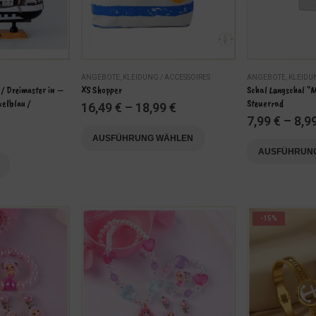
ANGEBOTE
,
KLEIDUNG / ACCESSOIRES
ANGEBOTE
,
KLEIDU
 / Dreimaster in – 
XS Shopper
Schal Langschal “M
elblau / 
Steuerrad
16,49
€
–
18,99
€
7,99
€
–
8,9
Dieses Produkt weist mehrere Varianten auf. Die Optionen können auf der Produktseite gewählt werden
Dieses Produkt weist mehrere Varianten auf. Die Optionen können auf der Produktseite gewählt werden
AUSFÜHRUNG WÄHLEN
AUSFÜHRUN
-15%