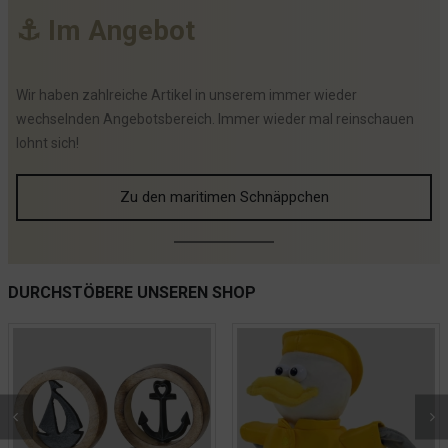
⚓
I
m
A
n
g
e
b
o
t
Wir haben zahlreiche Artikel in unserem immer wieder
wechselnden Angebotsbereich. Immer wieder mal reinschauen
lohnt sich!
Zu den maritimen Schnäppchen
DURCHSTÖBERE UNSEREN SHOP