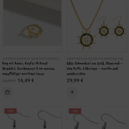
Varianten
auf.
Die
Optionen
können
auf
der
Produktseite
gewählt
werden
SCHMUCK
,
ANGEBOTE
,
MARITIMER GOLDSCHMUCK
MARITIMER GOLDSCHMUCK
,
MARITIME HALSKETTEN
Ring mit Anker, Kupfer 14 Karat 
Edles Schmuckset aus Gold, Steuerrad – 
Vergoldet, Durchmesser 2 cm onesize, 
eine Kette, 2 Ohrringe – maritim und 
unauffälliger maritimer Luxus
wunderschön
Ursprünglicher
Aktueller
16,49
€
29,99
€
24,99
€
Preis
Preis
war:
ist:
24,99 €
16,49 €.
-13%
-13%