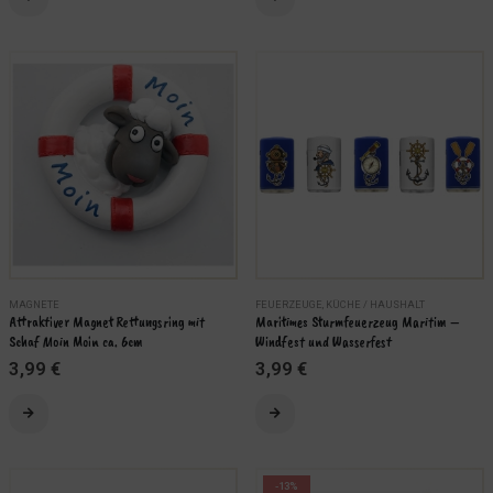
3,99 €
3,49 €.
Produkt
weist
mehrere
Varianten
auf.
Die
Optionen
können
auf
der
Produktseite
gewählt
werden
MAGNETE
FEUERZEUGE
,
KÜCHE / HAUSHALT
Attraktiver Magnet Rettungsring mit 
Maritimes Sturmfeuerzeug Maritim – 
Schaf Moin Moin ca. 6cm
Windfest und Wasserfest
3,99
€
3,99
€
Dieses
Produkt
weist
mehrere
-13%