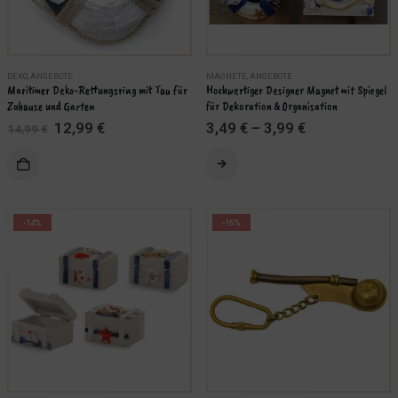
der
Produktseite
Produktseite
gewählt
gewählt
werden
werden
DEKO
,
ANGEBOTE
MAGNETE
,
ANGEBOTE
Maritimer Deko-Rettungsring mit Tau für 
Hochwertiger Designer Magnet mit Spiegel 
Zuhause und Garten
für Dekoration & Organisation
Ursprünglicher
Aktueller
12,99
€
3,49
€
–
3,99
€
14,99
€
Preis
Preis
war:
ist:
Dieses
14,99 €
12,99 €.
Produkt
weist
mehrere
-14%
-15%
Varianten
auf.
Die
Optionen
können
auf
der
Produktseite
gewählt