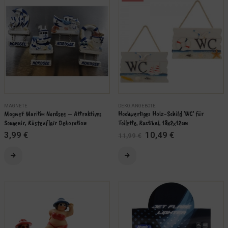
Varianten
auf.
Die
Optionen
können
auf
der
Produktseite
gewählt
werden
MAGNETE
DEKO
,
ANGEBOTE
Magnet Maritim Nordsee – Attraktives 
Hochwertiges Holz-Schild ‘WC’ für 
Souvenir, Küstenflair Dekoration
Toilette, Rustikal, 18x2x12cm
Ursprünglicher
Aktueller
3,99
€
10,49
€
11,99
€
Preis
Preis
war:
ist:
Dieses
Dieses
11,99 €
10,49 €.
Produkt
Produkt
weist
weist
mehrere
mehrere
Varianten
Varianten
auf.
auf.
Die
Die