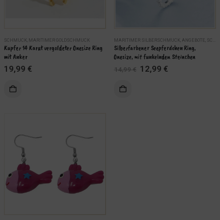
SCHMUCK
,
MARITIMER GOLDSCHMUCK
MARITIMER SILBERSCHMUCK
,
ANGEBOTE
,
SCHMUCK
Kupfer 14 Karat vergoldeter Onesize Ring 
Silberfarbener Seepferdchen Ring, 
mit Anker
Onesize, mit funkelnden Steinchen
Ursprünglicher
Aktueller
19,99
€
12,99
€
14,99
€
Preis
Preis
war:
ist:
14,99 €
12,99 €.