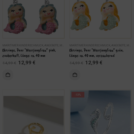
MARITIMER KINDERSCHMUCK
,
ANGEBOTE
,
MARITIMER OHRSCHMUCK
MARITIMER KINDERSCHMUCK
,
SCHMUCK
,
ANGEBOTE
,
MARITIMER OHRSCHMUCK
Ohrringe, Paar “Meerjungfrau” pink, 
Ohrringe, Paar “Meerjungfrau” grün, 
zauberhaft, Länge: ca. 40 mm
Länge: ca. 40 mm, verzaubernd
Ursprünglicher
Aktueller
Ursprünglicher
Aktueller
12,99
€
12,99
€
14,99
€
14,99
€
Preis
Preis
Preis
Preis
war:
ist:
war:
ist:
14,99 €
12,99 €.
14,99 €
12,99 €.
-13%