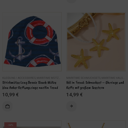
KLEIDUNG / ACCESSOIRES
,
MARITIME MÜTZEN, BEANIES
MARITIME SCHMUCKSETS
,
MARITIME HALSKETTEN
Strickmütze Long Beanie Slouch Mütze 
Voll im Trend: Schmuckset – Ohrringe und 
blau Anker Rettungsringe maritim Trend
Kette mit großem Seestern
10,99
€
14,99
€
Dieses
Produkt
weist
mehrere
-34%