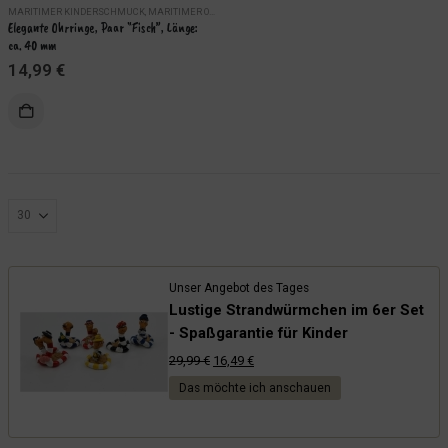
MARITIMER KINDERSCHMUCK
,
MARITIMER OHRSCHMUCK
,
SCHMUCK
Elegante Ohrringe, Paar “Fisch”, Länge: 
ca. 40 mm
14,99
€
Unser Angebot des Tages
Lustige Strandwürmchen im 6er Set
- Spaßgarantie für Kinder
Ursprünglicher
Aktueller
29,99
€
16,49
€
Preis
Preis
Das möchte ich anschauen
war:
ist:
29,99 €
16,49 €.