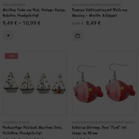
werden
DEKO
,
ANGEBOTE
SCHLÜSSELANHÄNGER
,
ANGEBOTE
Maritime Truhe aus Holz, Vintage-Design, 
Premium Schlüsselring mit Pfeife aus 
9x6x5cm, Handgefertigt
Messing – Maritim  & Elegant
Ursprünglicher
Aktueller
9,49
€
–
10,99
€
8,49
€
9,99
€
Preis
Preis
war:
ist:
Dieses
9,99 €
8,49 €.
Produkt
weist
mehrere
-13%
Varianten
auf.
Die
Optionen
können
auf
der
Produktseite
gewählt
werden
ANGEBOTE
,
SCHIFFE
MARITIMER KINDERSCHMUCK
,
MARITIMER OHRSCHMUCK
Hochwertiges Holzboot, Maritime Deko, 
Exklusive Ohrringe, Paar “Fisch” rot, 
11x3x14cm, Handgefertigt
Länge: ca. 40 mm