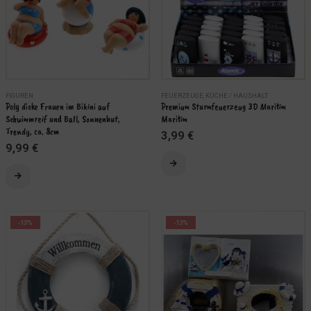
Optionen
Optionen
können
können
auf
auf
der
der
Produktseite
Produktseite
gewählt
gewählt
werden
werden
FIGUREN
FEUERZEUGE
,
KÜCHE / HAUSHALT
Poly dicke Frauen im Bikini auf 
Premium Sturmfeuerzeug 3D Maritim 
Schwimmreif und Ball, Sonnenhut, 
Maritim
Trendy, ca. 8cm
3,99
€
9,99
€
Dieses
Dieses
Produkt
Produkt
weist
weist
mehrere
mehrere
Varianten
-13%
-13%
Varianten
auf.
auf.
Die
Die
Optionen
Optionen
können
können
auf
auf
der