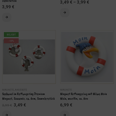
Dekoration
3,49
€
–
3,99
€
3,99
€
Dieses
Produkt
weist
mehrere
Varianten
BELIEBT
auf.
-13%
Die
Optionen
können
auf
der
Produktseite
gewählt
werden
MAGNETE
,
ANGEBOTE
MAGNETE
Seehund im Rettungsring Premium 
Magnet Rettungsring mit Möwe Moin 
Magnet, Souvenir, ca. 6cm, Sammlerstück
Moin, maritim, ca. 6cm
Ursprünglicher
Aktueller
3,49
€
6,99
€
3,99
€
Preis
Preis
war:
ist:
Dieses