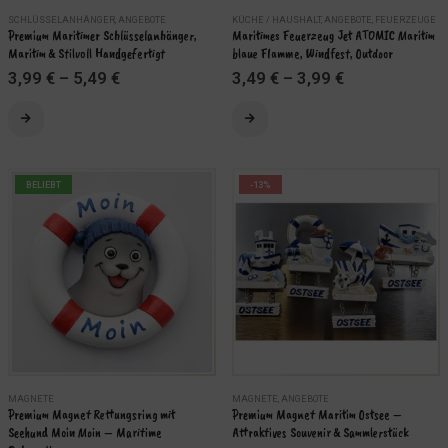
SCHLÜSSELANHÄNGER
,
ANGEBOTE
KÜCHE / HAUSHALT
,
ANGEBOTE
,
FEUERZEUGE
Premium Maritimer Schlüsselanhänger, 
Maritimes Feuerzeug Jet ATOMIC Maritim 
Maritim & Stilvoll Handgefertigt
blaue Flamme, Windfest, Outdoor
3,99
€
–
5,49
€
3,49
€
–
3,99
€
Dieses
Dieses
Produkt
Produkt
weist
weist
mehrere
mehrere
BELIEBT
-13%
Varianten
Varianten
auf.
auf.
Die
Die
Optionen
Optionen
können
können
auf
auf
der
der
Produktseite
Produktseite
gewählt
gewählt
werden
werden
MAGNETE
MAGNETE
,
ANGEBOTE
Premium Magnet Rettungsring mit 
Premium Magnet Maritim Ostsee – 
Seehund Moin Moin – Maritime 
Attraktives Souvenir & Sammlerstück