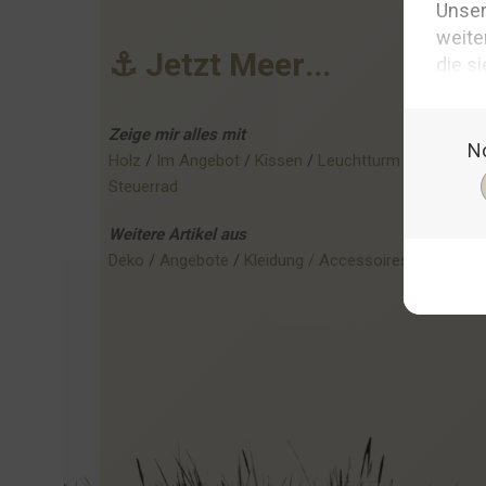
⚓
J
e
t
z
t
M
e
e
r
.
.
.
Zeige mir alles mit
Holz
 / 
Im Angebot
 / 
Kissen
 / 
Leuchtturm
 / 
Meer
 / 
Steuerrad
Weitere
Artikel
aus
Deko
 / 
Angebote
 / 
Kleidung / Accessoires