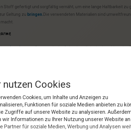
toff gefertigt und sorgfältig vernäht, um eine lange Haltbarkeit zu g
 zur Geltung zu
bringen.
Die verwendeten Materialien sind umweltfreund
 macht.
Charme
igns:
Leuchtturm,
Steuerrad oder Anker, jeweils in den beruhigenden F
nder kombinieren.Ob als stilvolle Dekoration in deinem
Garten,
auf der 
n
s besonderes Geschenk für dich selbst – unsere Kissenbezüge sind ei
e am Strand und schaffen ein Ambiente, in dem man sich einfach woh
men
Motiven
sind mehr als nur ein Accessoire.Sie sind ein Ausdruck dei
 einzigartigen Design unserer Produkte überzeugen und bringe ein Stü