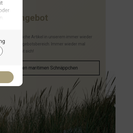
I
m
A
n
g
e
b
o
t
haben zahlreiche Artikel in unserem immer wieder
selnden Angebotsbereich. Immer wieder mal
schauen lohnt sich!
Zu den maritimen Schnäppchen