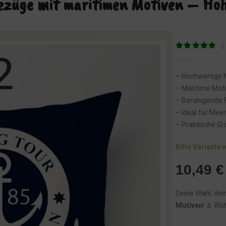
ezüge mit maritimen Motiven – Hoh
2
5
von 5
– Hochwertige M
– Maritime Moti
– Beruhigende 
– Ideal für Meer
– Praktische Gr
Bitte Variante 
10,49
€
Deine Wahl, dein
Motiven
! ⚓️ Wäh