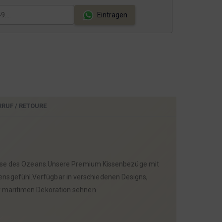
1
€
,
.
Eintragen
9
9
€
RRUF / RETOURE
Brise des Ozeans.Unsere Premium Kissenbezüge mit
ensgefühl.Verfügbar in verschiedenen Designs,
r maritimen Dekoration sehnen.