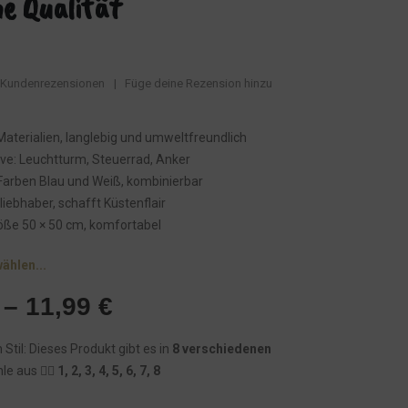
e Qualität
Kundenrezensionen
|
Füge deine Rezension hinzu
aterialien, langlebig und umweltfreundlich
ve: Leuchtturm, Steuerrad, Anker
Farben Blau und Weiß, kombinierbar
liebhaber, schafft Küstenflair
öße 50 × 50 cm, komfortabel
wählen...
–
11,99
€
 Stil: Dieses Produkt gibt es in
8 verschiedenen
le aus 👉🏾
1, 2, 3, 4, 5, 6, 7, 8