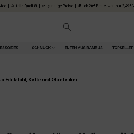
vice | 👍 tolle Qualität | 🫵 günstige Preise | 🚚 ab 20€ Bestellwert nur 2,49€
CESSOIRES
SCHMUCK
ENTEN AUS BAMBUS
TOPSELLER
s Edelstahl, Kette und Ohrstecker