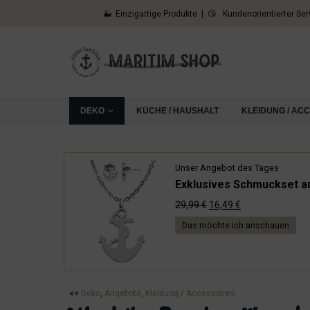
🐳 Einzigartige Produkte | 😘 Kundenorientierter Ser
DEKO
KÜCHE / HAUSHALT
KLEIDUNG / AC
Unser Angebot des Tages
Exklusives Schmuckset au
Ursprünglicher
Aktueller
29,99
€
16,49
€
Preis
Preis
Das möchte ich anschauen
war:
ist:
29,99 €
16,49 €.
<<
Deko
, 
Angebote
, 
Kleidung / Accessoires