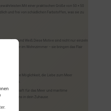
ewährleisten.Mit einer praktischen Größe von 50 × 50
lich und frei von schädlichen Farbstoffen, was sie zu
arben Blau und Weiß.Diese Motive sind nicht nur einzeln
Terrasse oder im Wohnzimmer – sie bringen das Flair
ne wunderbare Möglichkeit, die Liebe zum Meer
lfühlen muss.
ner Leidenschaft für das Meer und maritime
ck des Ozeans in dein Zuhause.