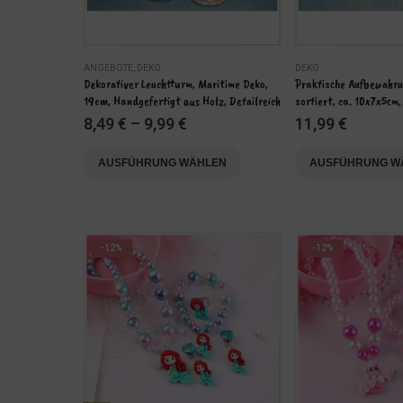
ANGEBOTE
,
DEKO
DEKO
mweißen LED 
Dekorativer Leuchtturm, Maritime Deko, 
Praktische Aufbewahr
bjekt
19cm, Handgefertigt aus Holz, Detailreich
sortiert, ca. 10x7x5cm
8,49
€
–
9,99
€
11,99
€
Dieses Produkt weist mehrere Varianten auf. Die Optionen können auf der Produktseite gewählt werden
Dieses Produkt weist mehrere Varianten auf. Die Optionen können auf der Produktseite gewählt werden
EN
AUSFÜHRUNG WÄHLEN
AUSFÜHRUNG W
-12%
-12%