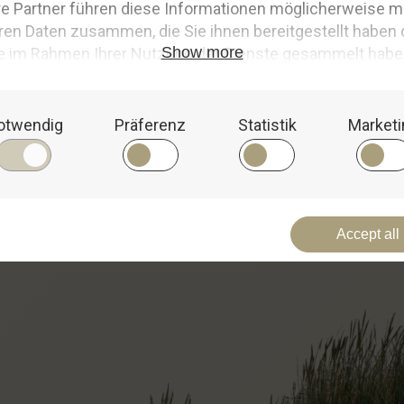
⚓
N
e
u
i
m
S
h
o
p
⚓
Entdecke unsere zahlreichen Neuheiten, die wir exklusiv
Wir 
für unsere Meeresliebhaber zusammengestellt haben.
wech
rein
Zu den maritimen Neuheiten