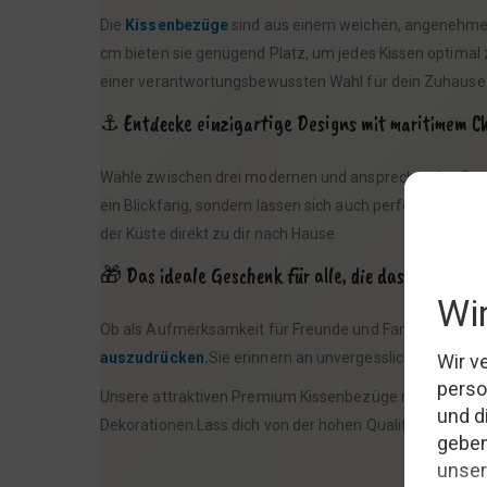
Die
Kissenbezüge
sind aus einem weichen, angenehmen S
cm bieten sie genügend Platz, um jedes Kissen optimal
einer verantwortungsbewussten Wahl für dein Zuhause
⚓ Entdecke einzigartige Designs mit maritimem 
Wähle zwischen drei modernen und ansprechenden Des
ein Blickfang, sondern lassen sich auch perfekt miteina
der Küste direkt zu dir nach Hause.
🎁 Das ideale Geschenk für alle, die das Meer liebe
Ob als Aufmerksamkeit für Freunde und Familie oder al
auszudrücken.
Sie erinnern an unvergessliche Moment
Unsere attraktiven Premium Kissenbezüge mit mariti
Dekorationen.Lass dich von der hohen Qualität und dem