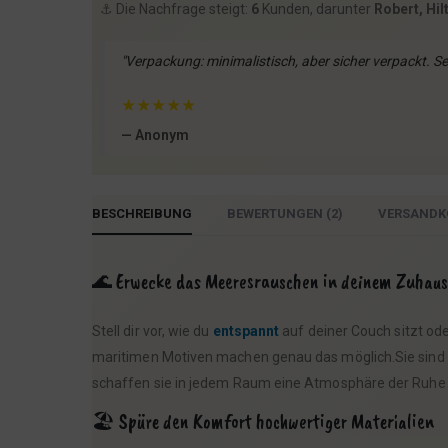
⚓️ Die Nachfrage steigt:
6
Kunden, darunter
Robert, Hil
"Verpackung: minimalistisch, aber sicher verpackt. Seh
★
★
★
★
★
— Anonym
BESCHREIBUNG
BEWERTUNGEN (2)
VERSANDK
🌊 Erwecke das Meeresrauschen in deinem Zuhaus
Stell dir vor, wie du
entspannt
auf deiner Couch sitzt od
maritimen Motiven machen genau das möglich.Sie sind 
schaffen sie in jedem Raum eine Atmosphäre der Ruhe un
🏖️ Spüre den Komfort hochwertiger Materialien