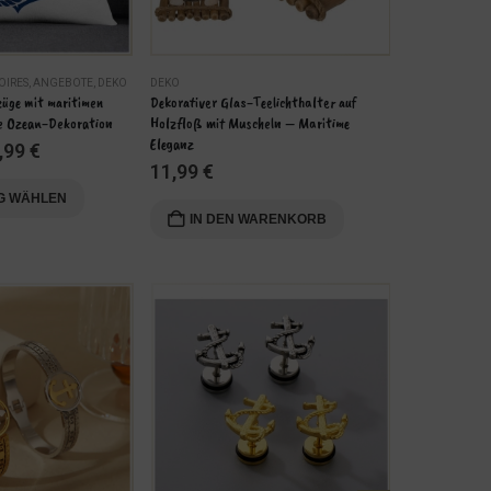
OIRES
,
ANGEBOTE
,
DEKO
DEKO
ANGEBOTE
,
DE
üge mit maritimen 
Dekorativer Glas-Teelichthalter auf 
Maritimer Pfla
le Ozean-Dekoration
Holzfloß mit Muscheln – Maritime 
Betonoptik, M
Eleganz
,99
€
9,49
€
–
11,99
€
Dieses Produkt weist mehrere Varianten auf. Die Optionen können auf der Produktseite gewählt werden
G WÄHLEN
AUSFÜHR
IN DEN WARENKORB
-15%