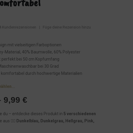
Komfortabel
4
Kundenrezensionen
|
Füge deine Rezension hinzu
ign mit vielseitigen Farboptionen
ey-Material, 40% Baumwolle, 60% Polyester
t perfekt bei 50 cm Kopfumfang
 Maschinenwaschbar bei 30 Grad
 komfortabel durch hochwertige Materialien
wählen...
–
9,99
€
wie du – entdecke dieses Produkt in
5 verschiedenen
e aus 👉🏾
Dunkelblau, Dunkelgrau, Hellgrau, Pink,