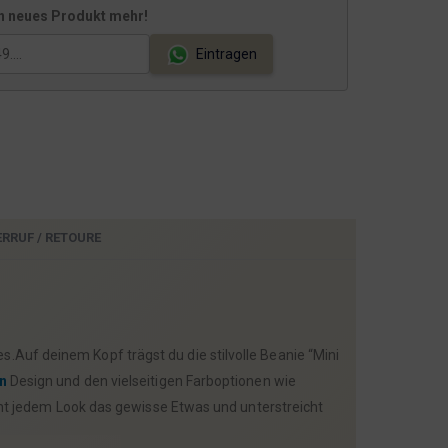
9
€
n neues Produkt mehr!
,
.
9
Eintragen
9
€
RRUF / RETOURE
uf deinem Kopf trägst du die stilvolle Beanie “Mini
n
Design und den vielseitigen Farboptionen wie
eiht jedem Look das gewisse Etwas und unterstreicht