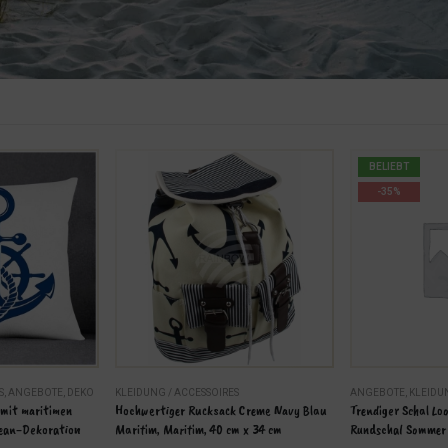
BELIEBT
-35%
S
,
ANGEBOTE
,
DEKO
KLEIDUNG / ACCESSOIRES
ANGEBOTE
,
KLEIDU
mit maritimen 
Hochwertiger Rucksack Creme Navy Blau 
Trendiger Schal Lo
zean-Dekoration
Maritim, Maritim, 40 cm x 34 cm
Rundschal Sommer –