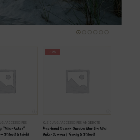
-12%
NG / ACCESSOIRES
KLEIDUNG / ACCESSOIRES
,
ANGEBOTE
DEKO
,
KLEIDUN
op “Mini-Anker” 
Haarband Damen Onesize Maritim Mini 
Maritimes Desi
 Stilvoll & Leicht
Anker Sommer | Trendy & Stilvoll
Anker, Ø 40cm,