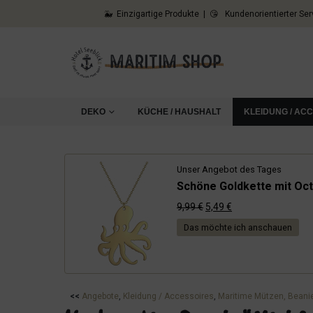
🐳 Einzigartige Produkte | 😘 Kundenorientierter Ser
DEKO
KÜCHE / HAUSHALT
KLEIDUNG / AC
Unser Angebot des Tages
Schöne Goldkette mit Oct
Ursprünglicher
Aktueller
9,99
€
5,49
€
Preis
Preis
Das möchte ich anschauen
war:
ist:
9,99 €
5,49 €.
<<
Angebote
, 
Kleidung / Accessoires
, 
Maritime Mützen, Beani