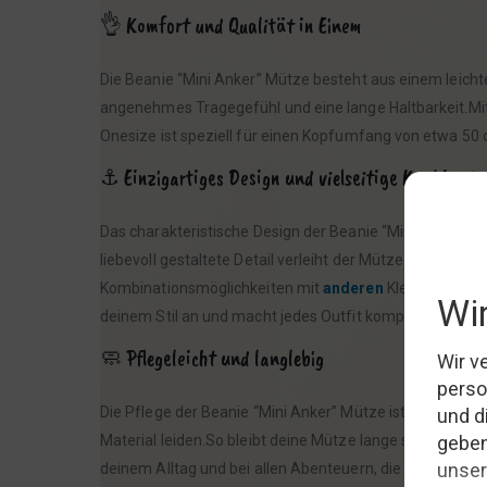
👌 Komfort und Qualität in Einem
Die Beanie “Mini Anker” Mütze besteht aus einem leicht
angenehmes Tragegefühl und eine lange Haltbarkeit.Mit 
Onesize ist speziell für einen Kopfumfang von etwa 50 c
⚓ Einzigartiges Design und vielseitige Kombinati
Das charakteristische Design der Beanie “Mini Anker” ze
liebevoll gestaltete Detail verleiht der Mütze eine spiel
Kombinationsmöglichkeiten mit
anderen
Kleidungsstück
deinem Stil an und macht jedes Outfit komplett.
🧼 Pflegeleicht und langlebig
Die Pflege der Beanie “Mini Anker” Mütze ist denkbar 
Material leiden.So bleibt deine Mütze lange so frisch u
deinem Alltag und bei allen Abenteuern, die noch vor dir 