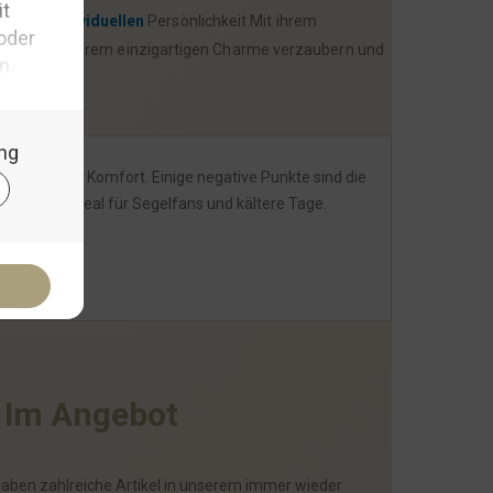
 deiner
individuellen
Persönlichkeit.Mit ihrem
.Lass dich von ihrem einzigartigen Charme verzaubern und
d, Wärme und Komfort. Einige negative Punkte sind die
reiswert, ideal für Segelfans und kältere Tage.
I
m
A
n
g
e
b
o
t
haben zahlreiche Artikel in unserem immer wieder