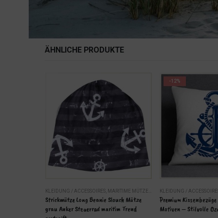
ÄHNLICHE PRODUKTE
-12%
ESSOIRES
KLEIDUNG / ACCESSOIRES
,
MARITIME MÜTZEN, BEANIES
KLEIDUNG / ACCESSOIRE
Strickmütze Long Beanie Slouch Mütze 
Premium Kissenbezüge 
grau Anker Steuerrad maritim Trend 
Motiven – Stilvolle O
gestreift