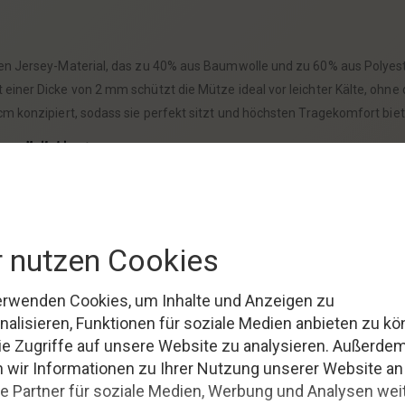
en Jersey-Material, das zu 40% aus Baumwolle und zu 60% aus Polyester
einer Dicke von 2 mm schützt die Mütze ideal vor leichter Kälte, ohne
m konzipiert, sodass sie perfekt sitzt und höchsten Tragekomfort biet
onsmöglichkeiten
ichnet sich durch einen fröhlichen
Ankerprint
aus, der in einem hochwe
erische und zugleich stilvolle Note.Die klassischen Farben wie Dunkelgra
en und Accessoires.Ob zu einem lässigen Jeans-Outfit oder einer ele
einfach.Sie kann problemlos bei 30 Grad im Schonwaschgang in der Ma
nd schön wie am ersten Tag.Dies macht sie nicht nur zu einem praktisc
liegen.