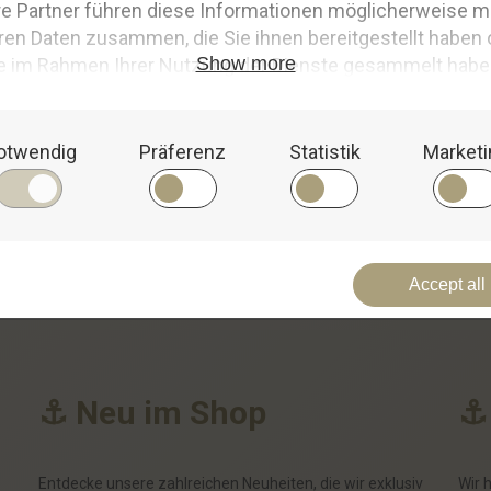
 nur ein Kleidungsstück.Sie ist ein Ausdruck deiner Liebe zum Meer und
ideale Begleiter für alle, die Wert auf Stil, Komfort und Qualität legen
it zum maritimen Lebensstil widerspiegelt.
t für ihre Vielfalt, Stil und Qualität. Lob gibt es für schnellen Versan
h schnellerer Lieferung. Insgesamt sind die Mützen stylisch, warm und p
⚓
N
e
u
i
m
S
h
o
p
⚓
Entdecke unsere zahlreichen Neuheiten, die wir exklusiv
Wir 