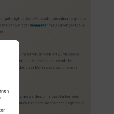
 gefertigt ist.Diese Materialkombination sorgt für ein
 dabei schwer oder
unangenehm
zu wirken.Die Größe
et.
rtigen Schaumstoffdruck realisiert wurde.Dieses
u, Hellgrau, Pink und Marine bieten unendliche
ganteren Jacke, diese Mütze passt sich mühelos
schine
gewaschen
werden, ohne dass Farben oder
hen, sondern auch zu einem nachhaltigen Begleiter in