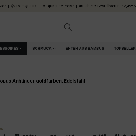
vice | 👍 tolle Qualität | 🫵 günstige Preise | 🚚 ab 20€ Bestellwert nur 2,49€
CESSOIRES
SCHMUCK
ENTEN AUS BAMBUS
TOPSELLER
opus Anhänger goldfarben, Edelstahl
es