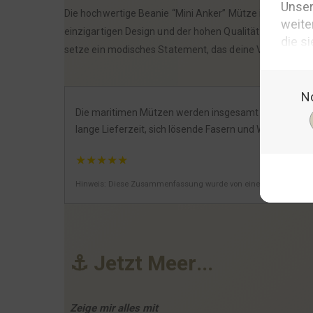
Die hochwertige Beanie “Mini Anker” Mütze ist mehr als
einzigartigen Design und der hohen Qualität ist sie der 
setze ein modisches Statement, das deine Verbundenhe
Die maritimen Mützen werden insgesamt positiv bewerte
lange Lieferzeit, sich lösende Fasern und Wünsche nac
★
★
★
★
★
Hinweis: Diese Zusammenfassung wurde von einer KI generiert.
⚓
J
e
t
z
t
M
e
e
r
.
.
.
Zeige mir alles mit