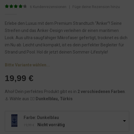
6
Kundenrezensionen
|
Füge deine Rezension hinzu
4.33
von 5
Erlebe den Luxus mit dem Premium Strandtuch “Anker”! Seine
Streifen und das Anker-Design verleihen dir einen maritimen
Look. Aus ultra saugfähiger Mikrofaser gefertigt, trocknet es dich
im Nu ab. Leicht und kompakt, ist es dein perfekter Begleiter für
Strand und Pool. Hol dir jetzt deinen Sommer-Lifestyle!
Bitte Variante wählen...
19,99
€
Ahoi! Dein perfektes Produkt gibt es in
2 verschiedenen Farben
.
⚓️ Wähle aus 👉🏾
Dunkelblau, Türkis
Farbe: Dunkelblau
Nicht vorrätig
19,99
€