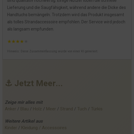
sind qualitativ hochwertig. Einige Nutzer loben die schnelle
Lieferung und die Saugfähigkeit, während andere die Dicke des
Handtuchs bemängeln. Trotzdem wird das Produkt insgesamt
als tolles Strandaccessoire empfohlen. Der Service wird jedoch
als langsam empfunden.
★
★
★
★
★
Hinweis: Diese Zusammenfassung wurde von einer KI generiert.
⚓
J
e
t
z
t
M
e
e
r
.
.
.
Zeige mir alles mit
Anker
 / 
Blau
 / 
Holz
 / 
Meer
 / 
Strand
 / 
Tuch
 / 
Türkis
Weitere
Artikel
aus
Kinder
 / 
Kleidung / Accessoires