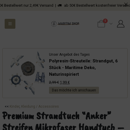
llwert nur 2,49€ Versand | 🚛 ab 50€ Bestellwert kostenfreier Versand
0
Unser Angebot des Tages
Polyresin-Streuteile: Strandgut, 6
Stück - Maritime Deko,
Naturinspiriert
Ursprünglicher
Aktueller
2,99
€
1,99
€
Preis
Preis
Das möchte ich anschauen
war:
ist:
2,99 €
1,99 €.
<<
Kinder
, 
Kleidung / Accessoires
Premium Strandtuch “Anker”
Streifen Mikrofaser Handtuch –