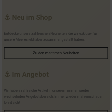
⚓
N
e
u
i
m
S
h
o
p
Entdecke unsere zahlreichen Neuheiten, die wir exklusiv für
unsere Meeresliebhaber zusammengestellt haben.
Zu den maritimen Neuheiten
⚓
I
m
A
n
g
e
b
o
t
Wir haben zahlreiche Artikel in unserem immer wieder
wechselnden Angebotsbereich. Immer wieder mal reinschauen
lohnt sich!