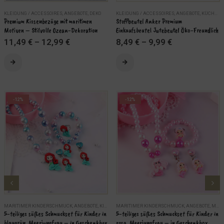
KLEIDUNG / ACCESSOIRES
,
ANGEBOTE
,
DEKO
KLEIDUNG / ACCESSOIRES
,
ANGEBOTE
,
KÜCHE / HAUSHALT
Premium Kissenbezüge mit maritimen 
Stoffbeutel Anker Premium 
Motiven – Stilvolle Ozean-Dekoration
Einkaufsbeutel Jutebeutel Öko-Freundlich
11,49
€
–
12,99
€
8,49
€
–
9,99
€
Dieses Produkt weist mehrere Varianten auf. Die Optionen können auf der Produktseite gewählt werden
Dieses Produkt weist mehrere Varianten auf. Die Optionen können auf der Produktseite gewählt werden
ÄHLEN
AUSFÜHRUNG WÄHLEN
-12%
-12%
MARITIMER KINDERSCHMUCK
,
ANGEBOTE
,
KINDER
MARITIMER KINDERSCHMUCK
,
MARITIME SCHMUCKSETS
,
SCHMUCK
,
ANGEBOTE
,
MARITIME SCHMUCKSETS
5-teiliges süßes Schmuckset für Kinder in 
5-teiliges süßes Schmuckset für Kinder in 
blaugrün, Meerjungfrau – in Geschenkbox
rosa, Meerjungfrau – in Geschenkbox