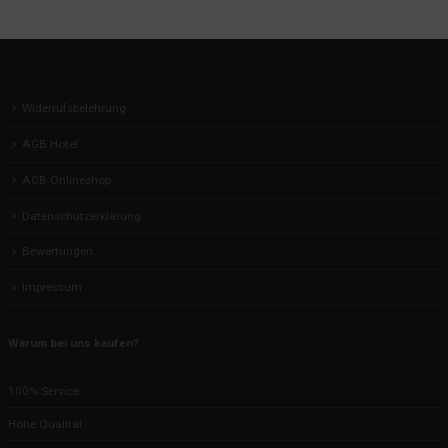
Widerrufsbelehrung
AGB Hotel
AGB Onlineshop
Datenschutzerklärung
Bewertungen
Impressum
Warum bei uns kaufen?
100% Service
Hohe Qualität