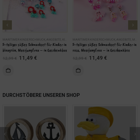
MARITIMER KINDERSCHMUCK
,
ANGEBOTE
,
KINDER
MARITIMER KINDERSCHMUCK
,
MARITIME SCHMUCKSETS
,
SCHMUCK
,
ANGEBOTE
,
MARITIME SCHMUCKSETS
5-teiliges süßes Schmuckset für Kinder in 
5-teiliges süßes Schmuckset für Kinder in 
blaugrün, Meerjungfrau – in Geschenkbox
rosa, Meerjungfrau – in Geschenkbox
Ursprünglicher
Aktueller
Ursprünglicher
Aktueller
11,49
€
11,49
€
12,99
€
12,99
€
Preis
Preis
Preis
Preis
war:
ist:
war:
ist:
KORB
IN DEN WARENKORB
12,99 €
11,49 €.
12,99 €
11,49 €.
WEITERLES
DURCHSTÖBERE UNSEREN SHOP