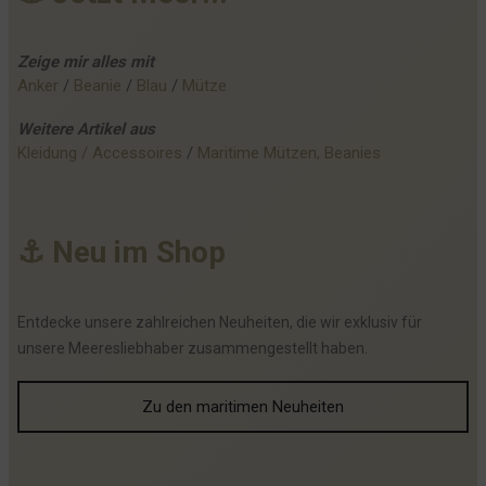
Zeige mir alles mit
Anker
 / 
Beanie
 / 
Blau
 / 
Mütze
Weitere
Artikel
aus
Kleidung / Accessoires
 / 
Maritime Mützen, Beanies
⚓
N
e
u
i
m
S
h
o
p
Entdecke unsere zahlreichen Neuheiten, die wir exklusiv für
unsere Meeresliebhaber zusammengestellt haben.
Zu den maritimen Neuheiten