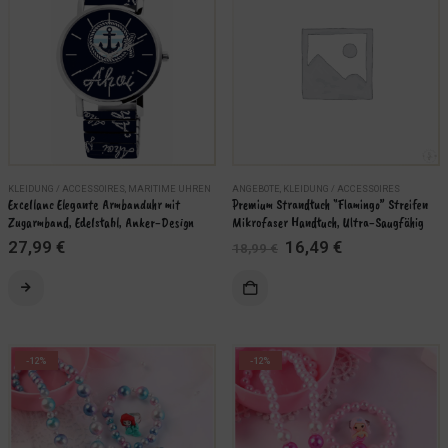
KLEIDUNG / ACCESSOIRES
,
MARITIME UHREN
ANGEBOTE
,
KLEIDUNG / ACCESSOIRES
Excellanc Elegante Armbanduhr mit 
Premium Strandtuch “Flamingo” Streifen 
Zugarmband, Edelstahl, Anker-Design
Mikrofaser Handtuch, Ultra-Saugfähig
Ursprünglicher
Aktueller
27,99
€
16,49
€
18,99
€
Preis
Preis
ÄHLEN
war:
ist:
AUSFÜHRUNG WÄHLEN
18,99 €
16,49 €.
-12%
-12%