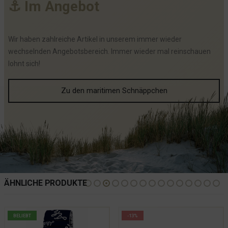
⚓
I
m
A
n
g
e
b
o
t
Wir haben zahlreiche Artikel in unserem immer wieder
wechselnden Angebotsbereich. Immer wieder mal reinschauen
lohnt sich!
Zu den maritimen Schnäppchen
ÄHNLICHE PRODUKTE
BELIEBT
-13%