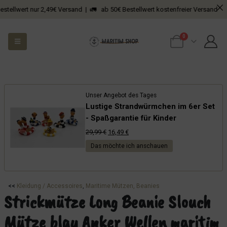
wert nur 2,49€ Versand | 🚛 ab 50€ Bestellwert kostenfreier Versand
0
Unser Angebot des Tages
Lustige Strandwürmchen im 6er Set
- Spaßgarantie für Kinder
Ursprünglicher
Aktueller
29,99
€
16,49
€
Preis
Preis
Das möchte ich anschauen
war:
ist:
29,99 €
16,49 €.
<<
Kleidung / Accessoires
, 
Maritime Mützen, Beanies
Strickmütze Long Beanie Slouch
Mütze blau Anker Wellen maritim