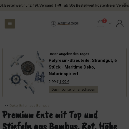
tellwert nur 2,49€ Versand | 🚛 ab 50€ Bestellwert kostenfreier Versand
0
Unser Angebot des Tages
Polyresin-Streuteile: Strandgut, 6
Stück - Maritime Deko,
Naturinspiriert
Ursprünglicher
Aktueller
2,99
€
1,99
€
Preis
Preis
Das möchte ich anschauen
war:
ist:
2,99 €
1,99 €.
<<
Deko
, 
Enten aus Bambus
Premium Ente mit Top und
Stiefeln aus Bambus, Rot, Höhe