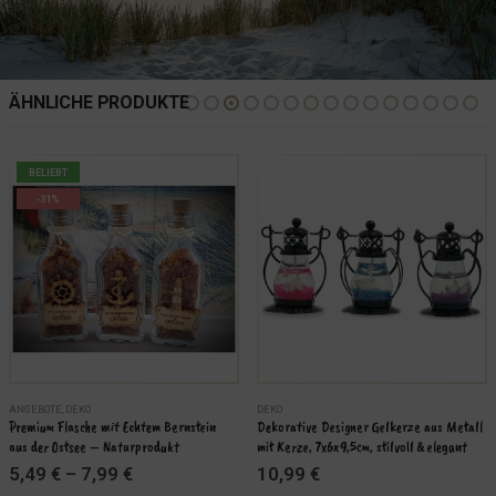
ÄHNLICHE PRODUKTE
BELIEBT
-31%
ANGEBOTE
,
DEKO
DEKO
Premium Flasche mit Echtem Bernstein 
Dekorative Designer Gelkerze aus Metall 
aus der Ostsee – Naturprodukt
mit Kerze, 7x6x9,5cm, stilvoll & elegant
5,49
€
–
7,99
€
10,99
€