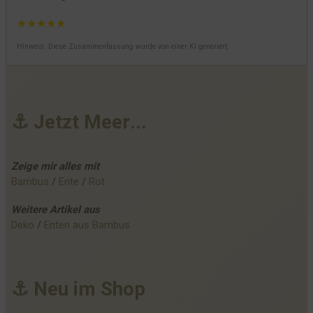
★
★
★
★
★
Hinweis: Diese Zusammenfassung wurde von einer KI generiert.
⚓
J
e
t
z
t
M
e
e
r
.
.
.
Zeige mir alles mit
Bambus
 / 
Ente
 / 
Rot
Weitere
Artikel
aus
Deko
 / 
Enten aus Bambus
⚓
N
e
u
i
m
S
h
o
p