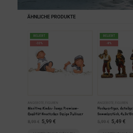
ÄHNLICHE PRODUKTE
BELIEBT
BELIEBT
-33%
-8%
N
ANGEBOTE
,
FIGUREN
ANGEBOTE
,
FIGUREN
 aus Bambus – 
Maritime Kinder Junge Premium-
Hochwertiger, detailge
Qualität Nautisches Design Pullover
Sammlerstück, 4x3x10
Ursprünglicher
Aktueller
Ursprüng
Akt
5,99
€
5,49
€
8,99
€
5,99
€
Preis
Preis
Preis
Pre
Dieses Produkt weist mehrere Varianten auf. Die Optionen können auf der Produktseite gewählt werden
Dieses Produkt weist mehrere Varianten auf. Die Optionen können auf der Produktseite gewählt werden
war:
ist:
war:
ist: