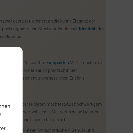
stvoll gestaltet, erinnert an die kühne Eleganz der
rpackung; sie ist ein Stück norddeutscher
Identität,
das
des Nordens.
sst zu jedem Anlass.Ihre
kompakten
Maße machen sie
 Blickfang, sondern auch praktisch in der
s Geschenk zu einem unvergesslichen Erlebnis.
en etwas Besonderes bieten möchtest.Aus hochwertigem
auch emotional wertvoll.Jedes Mal, wenn deine Liebsten
immer wieder ein Lächeln hervorruft.
et praktischen Nutzen mit ästhetischem Genuss und