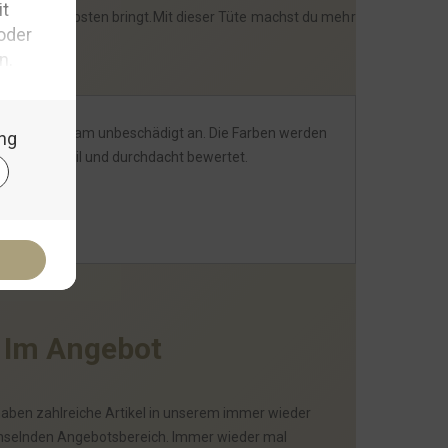
en deiner Liebsten bringt.Mit dieser Tüte machst du mehr
l und alles kam unbeschädigt an. Die Farben werden
cher, stabil und durchdacht bewertet.
I
m
A
n
g
e
b
o
t
haben zahlreiche Artikel in unserem immer wieder
selnden Angebotsbereich. Immer wieder mal