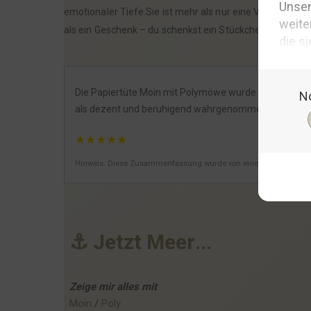
emotionaler Tiefe.Sie ist mehr als nur eine Verpackung;
als ein Geschenk – du schenkst ein Stückchen Zuhause 
Die Papiertüte Moin mit Polymöwe wurde als niedlich
als dezent und beruhigend wahrgenommen, was eine a
★
★
★
★
★
Hinweis: Diese Zusammenfassung wurde von einer KI generiert.
⚓
J
e
t
z
t
M
e
e
r
.
.
.
Zeige mir alles mit
Moin
 / 
Poly