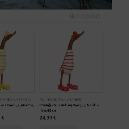
-15%
E
,
ENTEN AUS BAMBUS
FIGUREN
,
ENTEN AUS BAMBUS
ANGEBOTE
,
FI
b aus Bambus, Maritim, 
Strandente in Rot aus Bambus, Maritim, 
Möwe ‘Surfer’
Höhe 40 cm
Liegend
ünglicher
Aktueller
Urs
9
€
24,99
€
8,
9,99
€
Preis
Pre
ist:
war