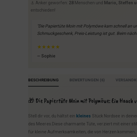
⚓️ Anker geworfen:
28
Menschen und
Mario, Steffen 
entschieden!
"Die Papiertüte Moin mit Polymöwe kam schnell an un
Schmuckgeschenk, Preis-Leistung ist gut. Beim näch
★
★
★
★
★
— Sophie
BESCHREIBUNG
BEWERTUNGEN (6)
VERSANDK
🎁 Die Papiertüte Moin mit Polymöwe: Ein Hauch 
Stell dir vor, du hältst ein
kleines
Stück Nordsee in deine
des Meeres.Diese charmante Tüte, verziert mit einer sti
für kleine Aufmerksamkeiten, die von Herzen kommen, b