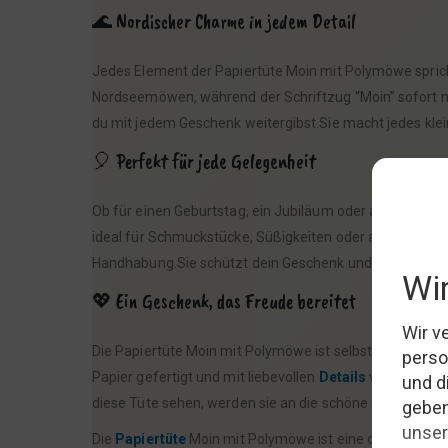
🌊 Nordischer Charme in jedem Detail
Jedes Element der Papiertüte Moin mit Polymöwe sprich
Nordseemöwen, während der Schriftzug “Moin” sofort nor
du mit jedem Geschenk weitergibst.Sie macht jedes klei
🎈 Perfekt für jede Gelegenheit
Ob für einen Geburtstag, ein Jubiläum oder als kleine
ideal für Schmuckstücke, Süßigkeiten oder andere kleine 
Handhabung.Sie schützt dein Geschenk und macht das
💖 Ein Geschenk, das Freude bereitet
Die Papiertüte Moin mit Polymöwe ist selbst ein Gesch
Papier gefertigt und mit liebevollen
Details
versehen, st
diese Tüte sehen, werden sie an die schöne Geste und die
Die
Papiertüte
Moin mit Polymöwe ist eine originelle Ge