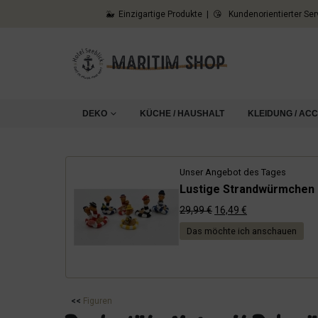
🐳 Einzigartige Produkte | 😘 Kundenorientierter Ser
DEKO
KÜCHE / HAUSHALT
KLEIDUNG / AC
Unser Angebot des Tages
Lustige Strandwürmchen i
Ursprünglicher
Aktueller
29,99
€
16,49
€
Preis
Preis
Das möchte ich anschauen
war:
ist:
29,99 €
16,49 €.
<<
Figuren