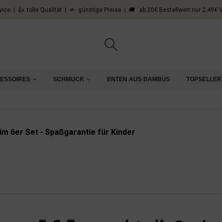
vice | 👍 tolle Qualität | 🫵 günstige Preise | 🚚 ab 20€ Bestellwert nur 2,49€
CESSOIRES
SCHMUCK
ENTEN AUS BAMBUS
TOPSELLER
m 6er Set - Spaßgarantie für Kinder