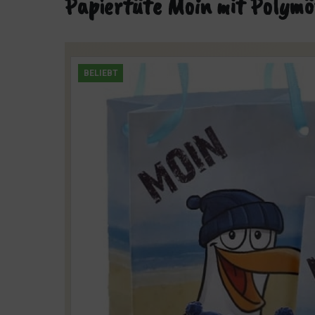
Papiertüte Moin mit Polymö
BELIEBT