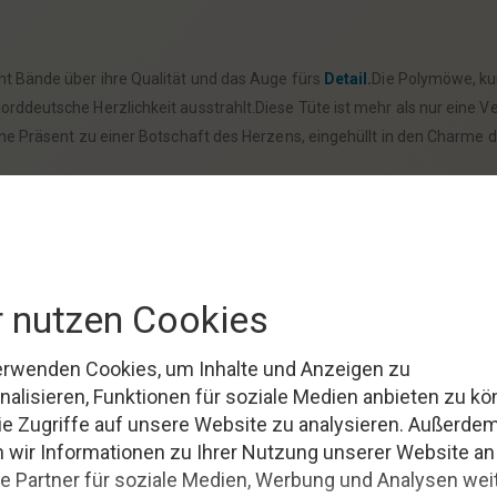
t Bände über ihre Qualität und das Auge fürs
Detail.
Die Polymöwe, kun
ddeutsche Herzlichkeit ausstrahlt.Diese Tüte ist mehr als nur eine Ve
ne Präsent zu einer Botschaft des Herzens, eingehüllt in den Charme 
 Aufmerksamkeit zwischendurch – die Papiertüte Moin mit Polymöwe pa
Schätze, die du liebevoll verpacken möchtest.Die Tüte ist nicht nur ein
 Überreichen zu einem besonderen
Moment.
Mit dieser Tüte wird jede
enk.Sie zeigt, dass du dir Gedanken gemacht hast und deinen Liebst
eht sie für Qualität und Sorgfalt.Sie ist nicht nur praktisch, sondern 
 tiefe Bedeutung dahinter erinnert.Es ist eine Freude, die bleibt und 
schenkidee, die das Herz berührt und die Sinne anspricht.Sie verbind