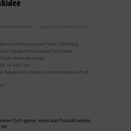
nkidee
Kundenrezensionen
|
Füge deine Rezension hinzu
harme mit Polymöwe und “Moin” Schriftzug
muck, Süßigkeiten und kleine Geschenke
apier, liebevolle Details
ße: ca. 5x3x7cm
ede Gelegenheit, praktisch und emotional wertvoll
ger
mieren Dich gerne, wenn das Produkt wieder
ist!