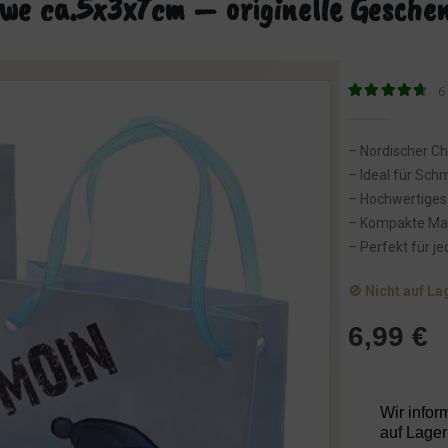
we ca.5x3x7cm – originelle Gesche
6
4.83
von 5
– Nordischer C
– Ideal für Sch
– Hochwertiges P
– Kompakte Ma
– Perfekt für j
🚫 Nicht auf La
6,99
€
Wir infor
auf Lager 