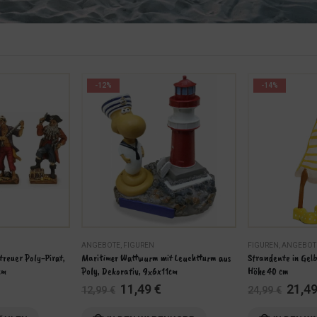
-12%
-14%
ANGEBOTE
,
FIGUREN
FIGUREN
,
ANGEBOT
treuer Poly-Pirat, 
Maritimer Wattwurm mit Leuchtturm aus 
Strandente in Gel
cm
Poly, Dekorativ, 9x6x11cm
Höhe 40 cm
licher
ueller
Ursprünglicher
Aktueller
Urspr
11,49
€
21,4
12,99
€
24,99
€
is
Preis
Preis
Preis
war:
ist:
war: