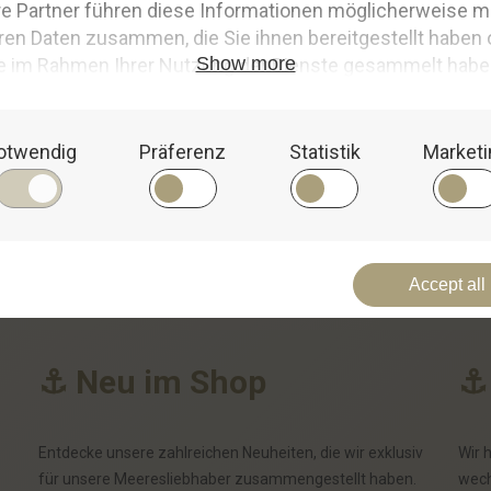
 sie ist ein Botschafter des Nordens, der Wärme und Freude in das Leb
und eine Prise norddeutsche Seele.
e Verpackung für ein Schmuckgeschenk gelobt, die Lieferung war schnel
ngenehme Atmosphäre schafft. Insgesamt wurde die Verpackung als si
⚓
N
e
u
i
m
S
h
o
p
⚓
Entdecke unsere zahlreichen Neuheiten, die wir exklusiv
Wir 
für unsere Meeresliebhaber zusammengestellt haben.
wech