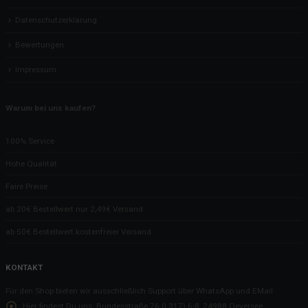
Datenschutzerklärung
Bewertungen
Impressum
Warum bei uns kaufen?
100% Service
Hohe Qualität
Faire Preise
ab 20€ Bestellwert nur 2,49€ Versand
ab 50€ Bestellwert kostenfreier Versand
KONTAKT
Für den Shop bieten wir ausschließlich Support über WhatsApp und EMail
Hier findest Du uns:
Bundesstraße 76 (L317) 6-8, 24988 Oeversee