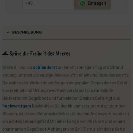
r
s
Eintragen
e
t
i
:
s
1
BESCHREIBUNG
w
6
a
,
r
9
🌊 Spüre die Freiheit des Meeres
:
9
Stelle dir vor, du
schlenderst
an einem sonnigen Tag am Strand
1
entlang, atmest die salzige Meeresluft tief ein und lässt das sanfte
9
€
Rauschen der Wellen deine Sorgen wegspülen.Genau dieses Gefühl
,
.
von Freiheit und Unbeschwertheit verkörpert die funkelnde
9
Halskette mit Segelboot und funkelnden Steinen.Gefertigt aus
9
hochwertigem
Edelstahl in Goldoptik und verziert mit glitzernden
Steinen, ist dieses Schmuckstück nicht nur ein Accessoire, sondern
€
ein echtes Lebensgefühl.Mit einer Länge von 40+6 cm und einem
charmanten Segelboot-Anhänger von 2×1,7 cm zieht diese Kette