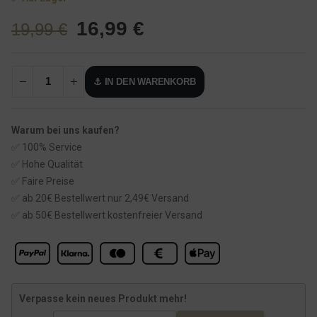
U
A
16,99
€
19,99
€
r
k
s
t
⚓ IN DEN WARENKORB
p
u
r
e
ü
l
Warum bei uns kaufen?
n
l
✅ 100% Service
g
e
✅ Hohe Qualität
l
r
✅ Faire Preise
✅ ab 20€ Bestellwert nur 2,49€ Versand
i
P
✅ ab 50€ Bestellwert kostenfreier Versand
c
r
h
e
e
i
r
s
Verpasse kein neues Produkt mehr!
P
i