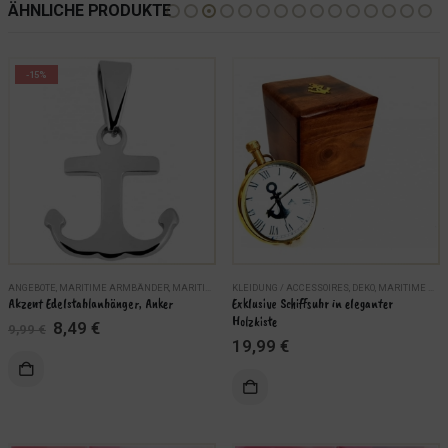
ÄHNLICHE PRODUKTE
-15%
ANGEBOTE
,
SCHMUCK
,
MARITIME ARMBÄNDER
,
MARITIME HALSKETTEN
KLEIDUNG / ACCESSOIRES
,
MARITIMER KINDERSCHMUCK
,
DEKO
,
MARITIME UHREN
,
MAR
Akzent Edelstahlanhänger, Anker
Exklusive Schiffsuhr in eleganter 
Holzkiste
Ursprünglicher
Aktueller
8,49
€
9,99
€
Preis
Preis
19,99
€
war:
ist:
9,99 €
8,49 €.
EN
WEITERLESEN