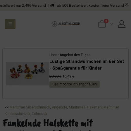
ert nur 2,49€ Versand | 🚛 ab 50€ Bestellwert kostenfreier Versand
0
Unser Angebot des Tages
Lustige Strandwürmchen im 6er Set
- Spaßgarantie für Kinder
Ursprünglicher
Aktueller
29,99
€
16,49
€
Preis
Preis
Das möchte ich anschauen
war:
ist:
29,99 €
16,49 €.
<<
Maritimer Silberschmuck
, 
Angebote
, 
Maritime Halsketten
, 
Maritimer
Kinderschmuck
, 
Schmuck
Funkelnde Halskette mit