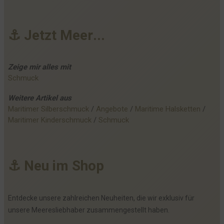
⚓
J
e
t
z
t
M
e
e
r
.
.
.
Zeige mir alles mit
Schmuck
Weitere
Artikel
aus
Maritimer Silberschmuck
 / 
Angebote
 / 
Maritime Halsketten
 / 
Maritimer Kinderschmuck
 / 
Schmuck
⚓
N
e
u
i
m
S
h
o
p
Entdecke unsere zahlreichen Neuheiten, die wir exklusiv für
unsere Meeresliebhaber zusammengestellt haben.