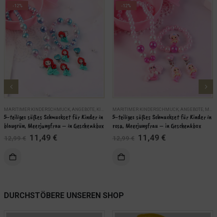
-12%
-12%
MARITIMER KINDERSCHMUCK
,
ANGEBOTE
,
KINDER
MARITIMER KINDERSCHMUCK
,
MARITIME SCHMUCKSETS
,
SCHMUCK
,
ANGEBOTE
,
MARITIME SCHMUCKSETS
5-teiliges süßes Schmuckset für Kinder in 
5-teiliges süßes Schmuckset für Kinder in 
blaugrün, Meerjungfrau – in Geschenkbox
rosa, Meerjungfrau – in Geschenkbox
Ursprünglicher
Aktueller
Ursprünglicher
Aktueller
11,49
€
11,49
€
12,99
€
12,99
€
Preis
Preis
Preis
Preis
war:
ist:
war:
ist:
KORB
IN DEN WARENKORB
12,99 €
11,49 €.
12,99 €
11,49 €.
WEITERLES
DURCHSTÖBERE UNSEREN SHOP