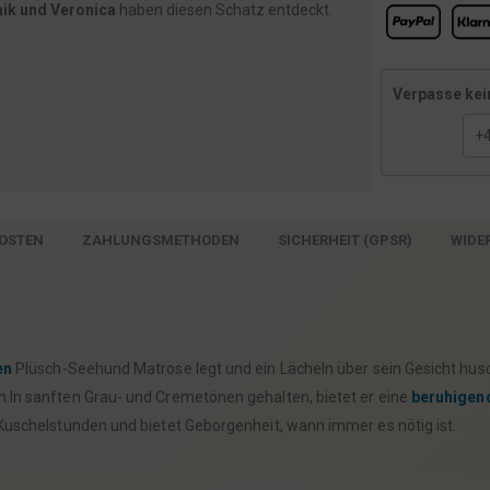
ik und Veronica
haben diesen Schatz entdeckt.
Verpasse kei
,
OSTEN
ZAHLUNGSMETHODEN
SICHERHEIT (GPSR)
WIDE
en
Plüsch-Seehund Matrose legt und ein Lächeln über sein Gesicht husch
n.In sanften Grau- und Cremetönen gehalten, bietet er eine
beruhigen
 Kuschelstunden und bietet Geborgenheit, wann immer es nötig ist.