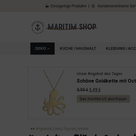
🐳 Einzigartige Produkte | 😘 Kundenorientierter Ser
DEKO
KÜCHE / HAUSHALT
KLEIDUNG / AC
Unser Angebot des Tages
Schöne Goldkette mit Oct
Ursprünglicher
Aktueller
9,99
€
5,49
€
Preis
Preis
Das möchte ich anschauen
war:
ist:
9,99 €
5,49 €.
<<
Angebote
, 
Deko
, 
Figuren
, 
Kinder