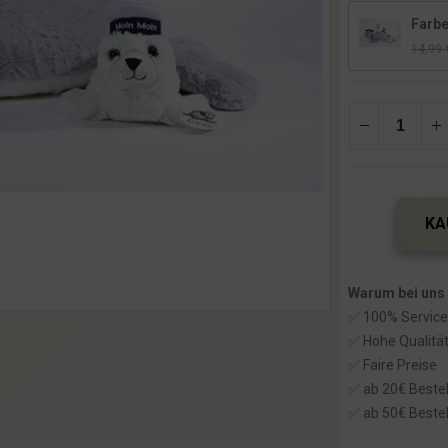
Farbe
14,99
l
i
KA
Warum bei uns
✅ 100% Service
✅ Hohe Qualitä
i
✅ Faire Preise
✅ ab 20€ Bestel
✅ ab 50€ Bestel