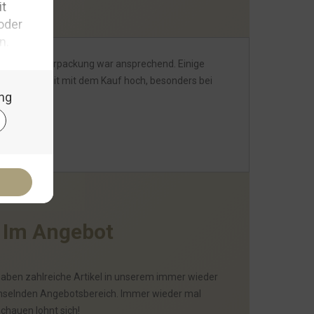
gig und die Verpackung war ansprechend. Einige
e Zufriedenheit mit dem Kauf hoch, besonders bei
I
m
A
n
g
e
b
o
t
haben zahlreiche Artikel in unserem immer wieder
selnden Angebotsbereich. Immer wieder mal
schauen lohnt sich!