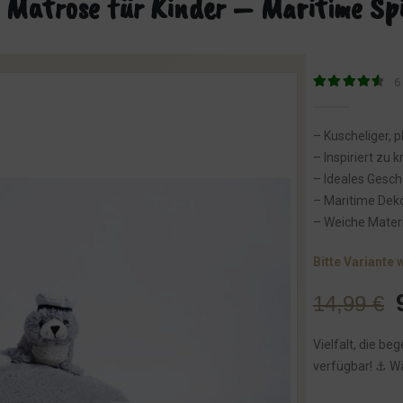
 Matrose für Kinder – Maritime Sp
6
4.67
von 5
– Kuscheliger, 
– Inspiriert zu
– Ideales Gesc
– Maritime Dek
– Weiche Materi
Bitte Variante 
14,99
€
Vielfalt, die beg
verfügbar! ⚓️ Wä