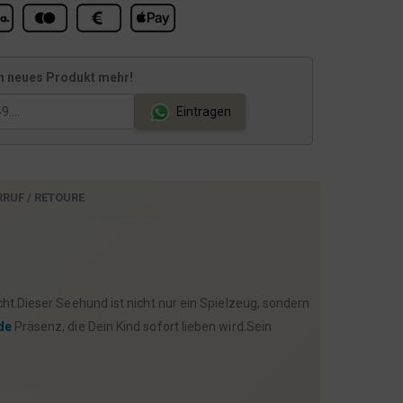
4
.
r
9
,
9
:
9
1
€
n neues Produkt mehr!
€
4
.
Eintragen
9
9
RRUF / RETOURE
€
t.Dieser Seehund ist nicht nur ein Spielzeug, sondern
de
Präsenz, die Dein Kind sofort lieben wird.Sein