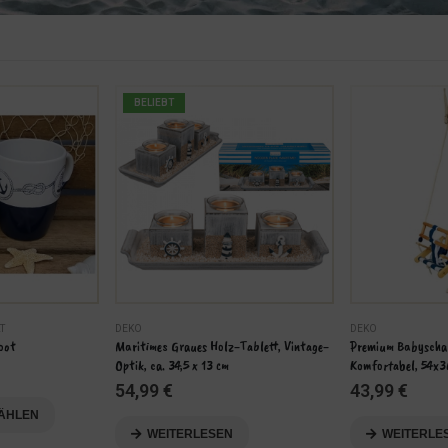
BELIEBT
T
DEKO
DEKO
oot
Maritimes Graues Holz-Tablett, Vintage-
Premium Babyschau
Optik, ca. 34,5 x 13 cm
Komfortabel, 54x
54,99
€
43,99
€
ÄHLEN
WEITERLESEN
WEITERLE