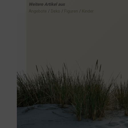
Weitere
Artikel
aus
Angebote
 / 
Deko
 / 
Figuren
 / 
Kinder