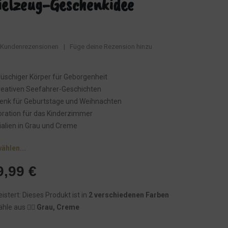
ielzeug-Geschenkidee
Kundenrezensionen
|
Füge deine Rezension hinzu
plüschiger Körper für Geborgenheit
 kreativen Seefahrer-Geschichten
henk für Geburtstage und Weihnachten
oration für das Kinderzimmer
alien in Grau und Creme
wählen...
U
A
9,99
€
r
k
eistert: Dieses Produkt ist in
2 verschiedenen Farben
s
t
hle aus 👉🏾
Grau, Creme
p
u
r
e