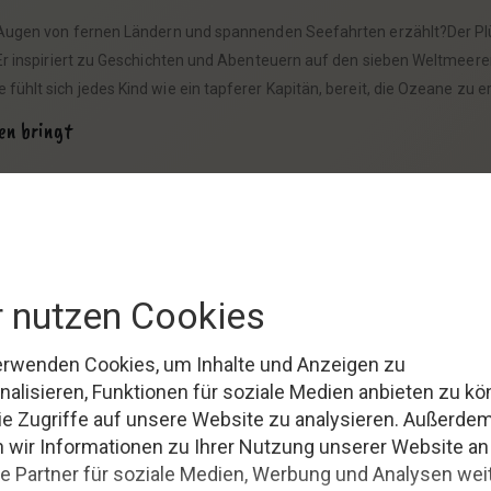
den Augen von fernen Ländern und spannenden Seefahrten erzählt?Der 
.Er inspiriert zu Geschichten und Abenteuern auf den sieben Weltmeeren 
e fühlt sich jedes Kind wie ein tapferer Kapitän, bereit, die Ozeane zu 
en bringt
ührt?Der kuschelige Plüsch-Seehund Matrose ist eine zauberhafte Wah
dern auch eine wunderschöne Ergänzung für jedes Kinderzimmer.In der K
e zu bereiten.
ein Stück der
faszinierenden
maritimen Welt direkt ins Kinderzimmer.Er
use bringt.Entdecke in den Kategorien “Deko” und “Figuren”
weitere
marit
ndes in eine abenteuerliche Meereswelt verwandeln.
ein Spielzeug.Er ist ein
Freund,
ein Abenteuerpartner und ein Stück H
 für jedes Kinderzimmer und eine Quelle unzähliger Geschichten und T