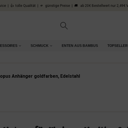
vice | 👍 tolle Qualität | 🫵 günstige Preise | 🚚 ab 20€ Bestellwert nur 2,49€
CESSOIRES
SCHMUCK
ENTEN AUS BAMBUS
TOPSELLER
opus Anhänger goldfarben, Edelstahl