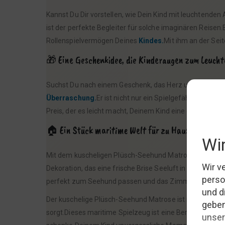
Kannst Du Dir vorstellen, wie Dein Kind mit leuchten
ist der perfekte Begleiter für solche imaginären Reisen
Rollenspielvermögen Deines
Kindes.
Mit ihm an der Seit
🎁 Eine Geschenkidee, die Kinderaugen zum Leucht
Suchst Du nach einem Geschenk, das Herz und Seele ber
Überraschung.
Er ist nicht nur ein Spielgefährte, son
Preis, der es leicht macht, Deinem Kind eine große Freud
🏠 Ein Stück maritime Welt für zu Hause
Mit dem kuscheligen Plüsch-Seehund Matrose holst Du 
Dekoration, das eine frische Brise Seeluft in Dein Zuha
perfekt zum Seehund passen und das Zimmer Deines Ki
Der kuschelige Plüsch-Seehund Matrose ist mehr als nur 
sorgt.Dieses maritime Spielzeug ist eine Bereicherung