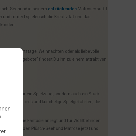
Plüsch-Seehund in seinem
entzückenden
Matrosenoutfit
und fördert spielerisch die Kreativität und das
erkunden.
l für Geburtstage, Weihnachten oder als liebevolle
ategorie “Angebote” findest Du ihn zu einem attraktiven
 ist nicht nur ein Spielzeug, sondern auch ein Stück
ime Accessoires und kuschelige Spielgefährten, die
eimat, das die Fantasie anregt und für Wohlbefinden
räume.Hol Dir den Plüsch-Seehund Matrose jetzt und