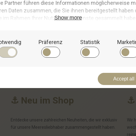
iel, Spaß und Abenteuer.
rose als sehr kuschelig und gut verarbeitet. Die Lieferung erfolgte zü
 aber die vielfältigen Zahlungsmöglichkeiten positiv. Insgesamt war di
 ansahen.
⚓
N
e
u
i
m
S
h
o
p
⚓
Entdecke unsere zahlreichen Neuheiten, die wir exklusiv
Wir 
für unsere Meeresliebhaber zusammengestellt haben.
wech
rein