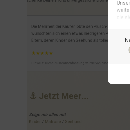
schenke Deinem Kind unvergessliche Momente voller Sp
Die Mehrheit der Käufer lobte den Plüsch-Seehund Mat
wünschten sich einen etwas niedrigeren Preis, fanden
Eltern, deren Kinder den Seehund als tolles Spielzeug
★
★
★
★
★
Hinweis: Diese Zusammenfassung wurde von einer KI generiert.
⚓
J
e
t
z
t
M
e
e
r
.
.
.
Zeige mir alles mit
Kinder
 / 
Matrose
 / 
Seehund