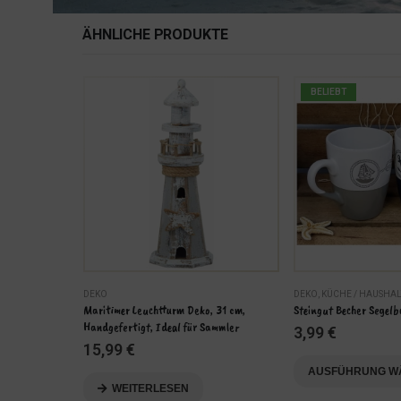
ÄHNLICHE PRODUKTE
BELIEBT
/ ACCESSOIRES
DEKO
DEKO
,
KÜCHE / HAUSHAL
ezüge mit 
Maritimer Leuchtturm Deko, 31 cm, 
Steingut Becher Segelb
Qualität
Handgefertigt, Ideal für Sammler
3,99
€
15,99
€
Dieses Produkt weist mehrere Varianten auf. Die Optionen können auf der Produktseite gewählt werden
AUSFÜHRUNG W
EN
WEITERLESEN