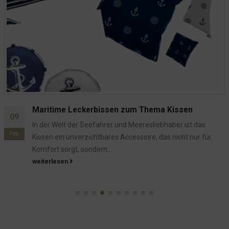
Maritimes Gedöns
23
Unsere Willkommenstüte ist sehr beliebt. Auch im
März
Onlineshop wird sie viel gekauft und bekommt gute
Bewertungen. Nun ist diese Tüte...
weiterlesen