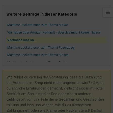
Weitere Beiträge in dieser Kategorie
Maritime Leckerbissen zum Thema Möwe
Wir haben über Amazon verkauft - aber das macht keinen Spass
Vorkasse und so...
Maritime Leckerbissen zum Thema Feuerzeug
Maritime Leckerbissen zum Thema Kissen
Maritime Leckerbissen zum Thema Delfin
Try and Error im Maritimshop?
Wie fühlst du dich bei der Vorstellung, dass die Bezahlung
Entdecke unsere maritimen Mützen und Beanies: Stilvoll und Warm
per Vorkasse im Shop nicht mehr angeboten wird? 🤔 Hast
durch den Herbst und Winter
du ähnliche Erfahrungen gemacht, vielleicht sogar im Hotel
Zahlreiche Neuheiten in unserem maritimen Shop - jetzt kannst Du
Seeblick am Sankelmarker See oder einem anderen
30% sparen!
Lieblingsort von dir? Teile deine Gedanken und Geschichten
Die Krux mit dem Warenkorb von Woocommerce
mit uns und lass uns wissen, wie du zu alternativen
Zahlungsmethoden wie Klarna oder PayPal stehst! Denkst
Der Deko-Trend 2024 - Laufenten aus Bambus