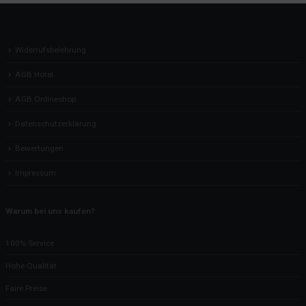
Widerrufsbelehrung
AGB Hotel
AGB Onlineshop
Datenschutzerklärung
Bewertungen
Impressum
Warum bei uns kaufen?
100% Service
Hohe Qualität
Faire Preise