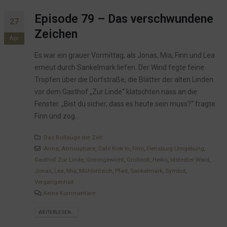
Episode 79 – Das verschwundene
27
Zeichen
Apr.
Es war ein grauer Vormittag, als Jonas, Mia, Finn und Lea
erneut durch Sankelmark liefen. Der Wind fegte feine
Tropfen über die Dorfstraße, die Blätter der alten Linden
vor dem Gasthof „Zur Linde“ klatschten nass an die
Fenster. „Bist du sicher, dass es heute sein muss?“ fragte
Finn und zog...
Das Bullauge der Zeit
Anna
,
Atmosphäre
,
Café Kiek In
,
Finn
,
Flensburg Umgebung
,
Gasthof Zur Linde
,
Gleichgewicht
,
Großsolt
,
Heiko
,
Idstedter Wald
,
Jonas
,
Lea
,
Mia
,
Mühlenteich
,
Pfad
,
Sankelmark
,
Symbol
,
Vergangenheit
Keine Kommentare
WEITERLESEN...