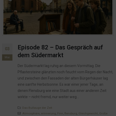
Episode 82 – Das Gespräch auf
03
dem Südermarkt
Mai
Der Südermarkt lag ruhig an diesem Vormittag. Die
Pflastersteine glänzten noch feucht vom Regen der Nacht,
und zwischen den Fassaden der alten Bürgerhäuser lag
eine sanfte Herbstsonne. Es war einer jener Tage, an
denen Flensburg wie eine Stadt aus einer anderen Zeit
wirkte – nicht fremd, nur weiter weg...
Das Bullauge der Zeit
Atmosphäre
,
erinnerung
,
Finn
,
flensburg
,
Gleichgewicht
,
Große