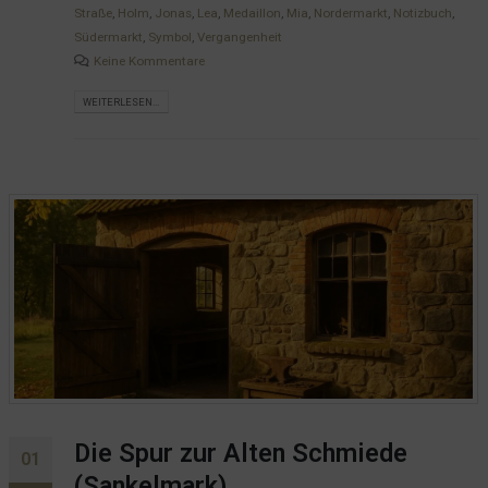
Straße
,
Holm
,
Jonas
,
Lea
,
Medaillon
,
Mia
,
Nordermarkt
,
Notizbuch
,
Südermarkt
,
Symbol
,
Vergangenheit
Keine Kommentare
WEITERLESEN...
Die Spur zur Alten Schmiede
01
(Sankelmark)