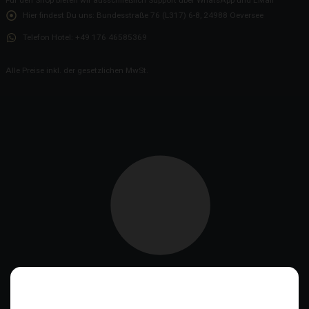
Hier findest Du uns:
Bundesstraße 76 (L317) 6-8, 24988 Oeversee
Telefon Hotel:
+49 176 46585369
Alle Preise inkl. der gesetzlichen MwSt.