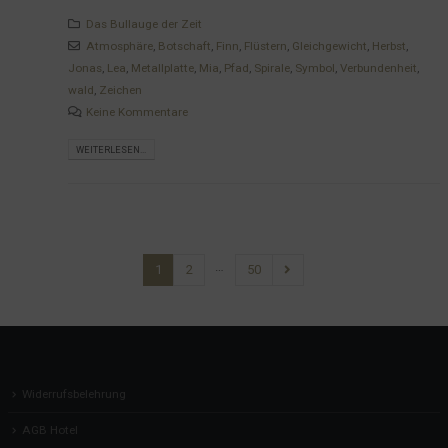
Das Bullauge der Zeit
Atmosphäre
,
Botschaft
,
Finn
,
Flüstern
,
Gleichgewicht
,
Herbst
,
Jonas
,
Lea
,
Metallplatte
,
Mia
,
Pfad
,
Spirale
,
Symbol
,
Verbundenheit
,
wald
,
Zeichen
Keine Kommentare
WEITERLESEN...
…
1
2
50
Widerrufsbelehrung
AGB Hotel