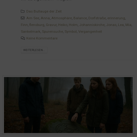
Das Bullauge der Zeit
Am See
,
Anna
,
Atmosphäre
,
Balance
,
Dorfstraße
,
erinnerung
,
Finn
,
flensburg
,
Gravur
,
Heiko
,
Holm
,
Johanniskirche
,
Jonas
,
Lea
,
Mia
,
Sankelmark
,
Spurensuche
,
Symbol
,
Vergangenheit
Keine Kommentare
WEITERLESEN...