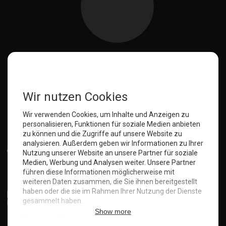
Gäste der LGBTQ+ Community sind natürlich herzlich willkommen
Ein großes Dankeschön
Nutzerorientiert mit einem Hauch überflüssigem Schnickschnack
Wo sind die Kugelschreiber?
Und weiter geht das lustige Spielchen der EON
Der Garten, die Zäune und die Hunde
Unsere Erfahrung mit Verpflegungsautomaten mieten - Lavazza
Professional
Ronja und Nele und Hein und Piet
Der Spieltrieb unserer Gäste
Anmelden
Die Analyse unserer Bewertungen überrascht
Sonnenschein
Frühstück aufs zimmer hotel
Normalerweise beleidigen wir unsere Gäste nicht...
Eon, das Inkasso und die Wand