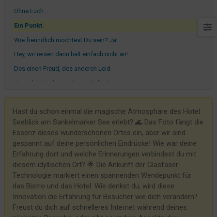
Ohne Euch...
Ein Punkt.
Wie freundlich möchtest Du sein? Ja!
Hey, wir reisen dann halt einfach nicht an!
Des einen Freud, des anderen Leid
Gesucht: Wer kennt diesen Roller?
Business Toner
Hast du schon einmal die magische Atmosphäre des Hotel
Pakete bitte da(!!!!!) hin...
Seeblick am Sankelmarker See erlebt? 🌊 Das Foto fängt die
Hoffen wir das Beste...
Essenz dieses wunderschönen Ortes ein, aber wir sind
Das Quietschen und Hupen an der Straße...
gespannt auf deine persönlichen Eindrücke! Wie war deine
Erfahrung dort und welche Erinnerungen verbindest du mit
Wie man sich bettet, so liegt man
diesem idyllischen Ort? 🌟 Die Ankunft der Glasfaser-
Lisa
Technologie markiert einen spannenden Wendepunkt für
Gäste, die einfach Ar***l***** sind. Punkt.
das Bistro und das Hotel. Wie denkst du, wird diese
Innovation die Erfahrung für Besucher wie dich verändern?
Was seht Ihr hier? Nur Holz, oder vielleicht auch mehr?
Freust du dich auf schnelleres Internet während deines
Hallo liebe Mitarbeitenden Mitarbeiter (m, w, d, o. Ä.)