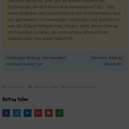
nächsten Besuchs, oder gibt es andere Aspekte der
Schild wieder da
Technologie, die dich besonders interessieren? 💻✨ Teile
deine Gedanken und Geschichten in den Kommentaren, lass
Und immer wieder grüßt der Filter...
uns gemeinsam in Erinnerungen schwelgen und spekulieren,
Nein. Wir möchten nicht! Wir brauchen keine Unterstützung bei der
was die Zukunft bringen mag. Vergiss nicht, diesen Beitrag
Entfernung von "schlechten" Bewertungen!
mit Freunden zu teilen, die auch schöne Momente am
Sankelmarker See erlebt haben! 💌
Harald Schmidt wünscht gute Nacht
Willkommen am Sankelmarker See – Dein Hotel inmitten einer
faszinierenden Geschichte
Vorheriger Beitrag:
Wie freundlich
Nächster Beitrag:
Fundstück der besonderen Art – oder: Manche Dinge will man
möchtest Du sein? Ja!
Ohne Euch...
einfach nicht verstehen
Unser Vertrag bei Octopusenergy
Obdachlose Überraschung am frühen Morgen im Bistro
Dies & Das
glasfaser
,
punkt
Keine Kommentare
Stille Nacht, kalte Nacht. Wenn man zu dämlich ist...
Beitrag teilen
Sehr merkwürdiges Fundstück
Es wird Zeit für unser Bistro - bevor ich platze
Sturmwarnung
Wenn der Junior der Kinderarbeit frönt