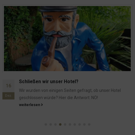
Schrägparkende Schrägparker
Da sieh mal einer her...
SkyDSL - es läuft (mehr oder weniger)
Erste Hilfe für Kinder – Spielend helfen lernen
SKY Dsl ist betriebsbereit... aber...
Einfach mal verbestellt
Eierschale im Abflussschlauch
Spielkinder
Tierischer Besuch
Neue Artikel im Onlineshop
28
Und nun ist es endlich geschafft - 9/10 auf booking.com!
Wir haben wieder neue Produkte für Euch im Shop! Jetzt
Dez.
Die Bedeutung der herumliegenden Kugelschreiber
einkaufen oder direkt vor Ort aussuchen!
weiterlesen
Die Sache mit dem Volumen...
Zwergenwerkzeug
Google und der Po
Der Salat als Füllmaterial