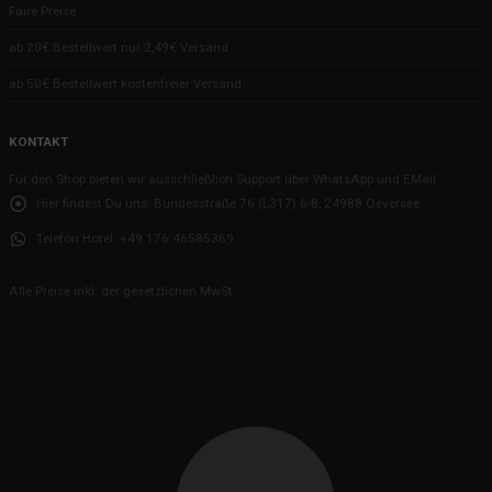
Faire Preise
Das Schnuffeltuch Flapsch ist einfach eine Verlockung
ab 20€ Bestellwert nur 2,49€ Versand
Bierkühler mit Zapfhahn - 2x50 L Fässer - 1240x620mm
ab 50€ Bestellwert kostenfreier Versand
Was macht man mit schlechten Google Bewertungen?
Vor 3 Jahren hieß es Abstand halten
KONTAKT
Ideen aus dem Wartezimmer
Für den Shop bieten wir ausschließlich Support über WhatsApp und EMail
Und sie pissten... und pissten... und pissten...
Hier findest Du uns:
Bundesstraße 76 (L317) 6-8, 24988 Oeversee
In Deutschland wird nur die EC Karte akzeptiert
Telefon Hotel:
+49 176 46585369
Kiek mol in!
Alle Preise inkl. der gesetzlichen MwSt.
Pisst bitte woanders!
Unser "Restaurant"
Hotel Seeblick führt in die Irre
Die EON ist schon ein sehr komischer Verein
Die Lappen
Oeversee - "Teermafia" - gerne teilen!
Wo kein Bratenfett ist, riecht es nach Bratenfett