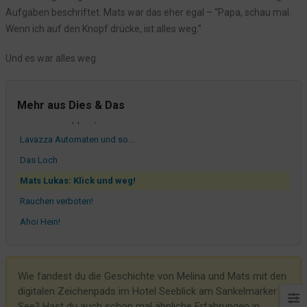
Aufgaben beschriftet. Mats war das eher egal – “Papa, schau mal.
Was pink ist, wird nicht geklaut!
Wenn ich auf den Knopf drücke, ist alles weg.”
Lastschrift? Am Mors!
Die hat aber gesagt...
Und es war alles weg.
Da hadder Geburtstag!
Papa? Heute übernachten wir im Hotel!
Mehr aus Dies & Das
Kurz und Knapp - 8,7 / 10
Lavazza Automaten und so...
Das Loch
Mats Lukas: Klick und weg!
Rauchen verboten!
Ahoi Hein!
Besondere Wünsche? Bitte sehr!
Anonyme Bewertungen
Wie fandest du die Geschichte von Melina und Mats mit den
Betriebspraktikum: Tschüss Nele, Tschüss Ronja
digitalen Zeichenpads im Hotel Seeblick am Sankelmarker
Eine neue Geschirrspülmaschine
See? Hast du auch schon mal ähnliche Erfahrungen in