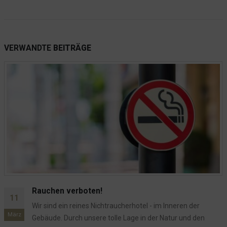
Willkommen im Hotel Seeblick
VERWANDTE
BEITRÄGE
Azubi 1 ist nicht amused
17
Seit der Sanierung der L319 haben wir auch eine
Sep.
en
wunderschöne Bushaltestelle direkt beim Hotel. Toll 