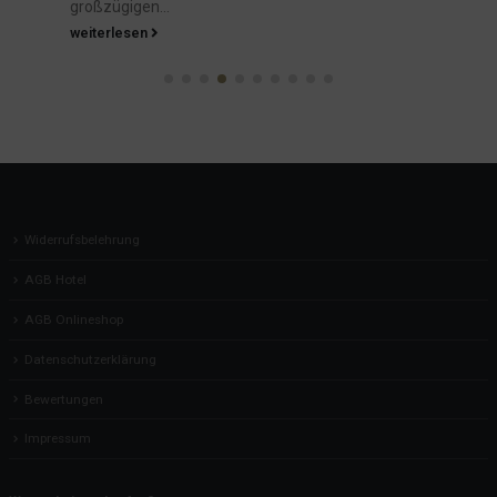
unsere Gäste, toll für...
weiterlesen
Widerrufsbelehrung
AGB Hotel
AGB Onlineshop
Datenschutzerklärung
Bewertungen
Impressum