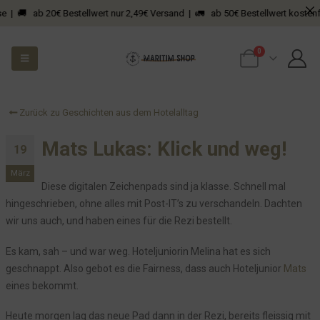
 | 🚚 ab 20€ Bestellwert nur 2,49€ Versand | 🚛 ab 50€ Bestellwert kostenfrei
Der Notfall und die Türgarderobe
Notfall im Hotel: Wenn es schnell gehen muss
0
Die merkwürdige Bestellung bei Bauhaus
Schauts Euch an, was denkt Ihr?
Wenn der Gast bucht, Du ihn aber nicht im System hast
Zurück zu Geschichten aus dem Hotelalltag
Die Spende für den Abiball
Mats Lukas: Klick und weg!
Das Getöse hat ein Ende
19
Die Wirren um Herrn R. aus DK
März
Diese digitalen Zeichenpads sind ja klasse. Schnell mal
Gartenpflege und so...
hingeschrieben, ohne alles mit Post-IT’s zu verschandeln. Dachten
Nicht nur der Hein hat Hunger
wir uns auch, und haben eines für die Rezi bestellt.
Wunderschöne Natur: Der Sankelmarker See
Es kam, sah – und war weg. Hoteljuniorin Melina hat es sich
Das haben die doch geklaut?
geschnappt. Also gebot es die Fairness, dass auch Hoteljunior
Mats
Die Sache mit dem Praktikum
eines bekommt.
Pizza, Pasta und Meer
Heute morgen lag das neue Pad dann in der Rezi, bereits fleissig mit
Das Loch