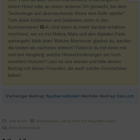
einem Hotel oder an einem anderen Ort gemacht, bei dem
Dieses Hotel setzt neue Standards!
Technologie auf überraschende Weise eine Rolle spielte?
Corona machts möglich?
Teile deine Erlebnisse und Gedanken unten in den
Feedback von den Kleinen
Kommentaren! 🏨✍️ Und wenn du mehr darüber erfahren
möchtest, wie es mit Melina, Mats und den digitalen Pads
Verarscht vom Lieferdienst
weitergeht, bleib dran! Welche Abenteuer glaubst du, werden
Lets Fetz sprach der Hund
die beiden als nächstes erleben? Fieberst du mit ihnen mit
und bist neugierig, welche Herausforderungen sie noch
Auf Rasen kann es mal matschig sein
meistern müssen? Lass es uns wissen und teile diesen
Pads, Praktikantinnen und Design
Beitrag mit deinen Freunden, die auch solche Geschichten
Alla Hopp!
lieben!
Morgenmuffel? Keine Chance!
Der Sturm - immer der Lage voraus
Vorheriger Beitrag:
Rauchen verboten!
Nächster Beitrag:
Das Loch
Die mühsame Suche nach dem Praktikumsplatz
Die einen hungern, die anderen nicht
Kennt Ihr noch Herrn Z.? Hier kommt Herr S.!
Dies & Das
Besserwisser
,
Junior
,
Klick und weg
,
Mats Lukas
Keine Kommentare
Das neue Pad hängt schon!
Mal eben ein Pad geschrottet