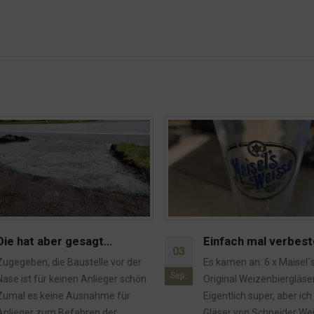
Einfach mal verbestellt
Hier gibt es Kondom
15
Es kamen an: 6 x Maisel´s Weisse
In der Tat, hier gibt es 
Feb.
Original Weizenbiergläser
Nun stehen wir vor einem 
Eigentlich super, aber ich wollte
das immer so? Oder nur, w
Gläser von Schneider Weizen
weiterlesen