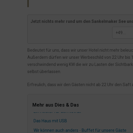
Ob wir genug Parkplätze haben?
Die Unterseite eines Tisches
Jetzt nichts mehr rund um den Sankelmaker See und
Unsere Gästepads und das störende Licht
Die Bewerbung zum Koch
Die 3 Cent reißen es dann raus...?
Bedeutet für uns, dass wir unser Hotel nicht mehr beleuc
Die mühsame Kommunikation bzgl. der L317
Außerdem dürfen wir unser Werbeschild von 22 Uhr bis 
Nehmt DAS, Ihr kleinen Weihnachtsmuffel
verschwindend wenig KW die wir zu Lasten der Sichtbarke
selbst überlassen.
Nachhaltigkeit und so
WLAN
Erfreulich, dass wir den Gästen nicht ab 22 Uhr den Saf
Das gekippte Fenster
Die zerlöcherte Tür
Mehr aus Dies & Das
Ein Hocker für den Notfall
Das Haus mit USB
Wir können auch anders - Buffet für unsere Gäste