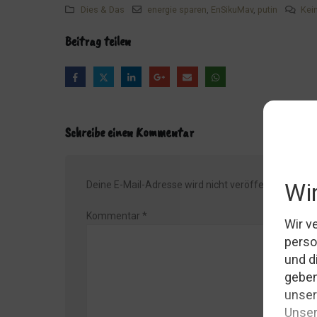
Dies & Das
energie sparen
,
EnSikuMav
,
putin
Kei
Die Spende für den Abiball
Beitrag teilen
Das Getöse hat ein Ende
Die Wirren um Herrn R. aus DK
Gartenpflege und so...
Nicht nur der Hein hat Hunger
Schreibe einen Kommentar
Wunderschöne Natur: Der Sankelmarker See
Das haben die doch geklaut?
Die Sache mit dem Praktikum
Deine E-Mail-Adresse wird nicht veröffentlicht.
Erfo
Pizza, Pasta und Meer
Kommentar
*
Das Loch
Was pink ist, wird nicht geklaut!
Lastschrift? Am Mors!
Die hat aber gesagt...
Da hadder Geburtstag!