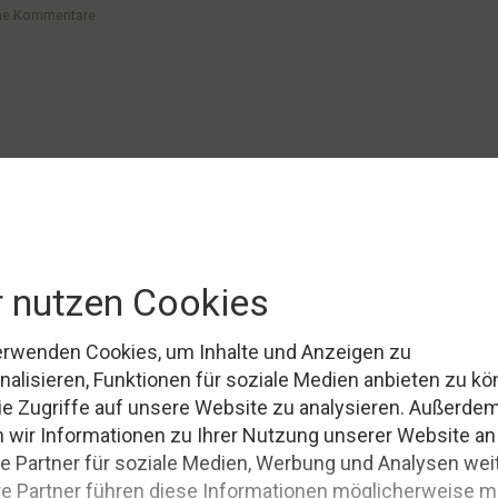
ne Kommentare
rderliche Felder sind mit
*
markiert