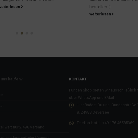
bestellen :)
weiterlesen
 uns kaufen?
KONTAKT
Für den Shop bieten wir ausschließlich
ce
über WhatsApp und EMail
Hier findest Du uns:
Bundesstraße 7
ät
8, 24988 Oeversee
Telefon Hotel:
+49 176 46585369
ellwert nur 2,49€ Versand
ellwert kostenfreier Versand