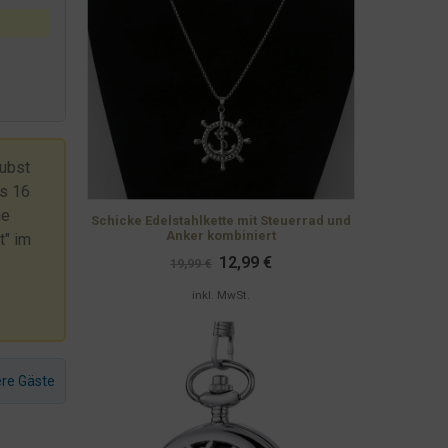
aubst
is 16
he
Schicke Edelstahlkette mit Steuerrad und
Anker kombiniert
t" im
Ursprünglicher
Aktueller
12,99
€
19,99
€
Preis
Preis
war:
ist:
inkl. MwSt.
19,99 €
12,99 €.
ere Gäste