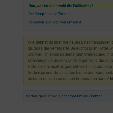
Nun, was ist denn wohl die EnSikuMav?
Der Kampf um die Zimmer
Remondis: Der Weg war umsonst
Der Fensterputzer war da
Das Präservativ und unsere Stühle
Wie denkst du über die neuen Einschränkungen 
Katze entlaufen!
du, dass die verringerte Beleuchtung im Hotel,
Uhr, wirklich einen bedeutenden Unterschied in 
Angepisst.
Erfahrungen in deinem Umfeld gemacht, die du te
Verschwörungstheorien!!!
Hotel nachts nicht abgedreht wird – ist das eine
Dennis wurde outsourced
Gedanken und Geschichten hier in den Komment
diskutieren und von deinen Erlebnissen hören! 
Der Notfall und die Türgarderobe
Notfall im Hotel: Wenn es schnell gehen muss
Die merkwürdige Bestellung bei Bauhaus
Vorheriger Beitrag:
Der Kampf um die Zimmer
Schauts Euch an, was denkt Ihr?
Wenn der Gast bucht, Du ihn aber nicht im System ha