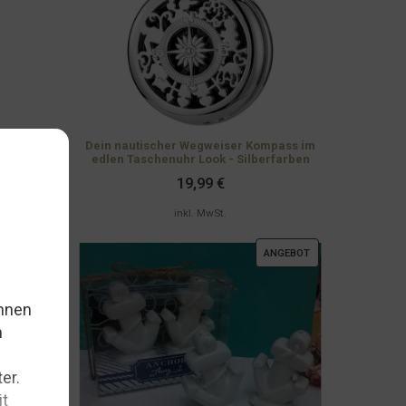
Dein nautischer Wegweiser Kompass im
edlen Taschenuhr Look - Silberfarben
19,99
€
inkl. MwSt.
PRODUKT
ANGEBOT
IM
ANGEBOT