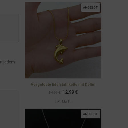
PRODUKT
ANGEBOT
IM
ANGEBOT
ibt jedem
Vergoldete Edelstahlkette mit Delfin
Ursprünglicher
Aktueller
12,99
€
14,99
€
Preis
Preis
war:
ist:
inkl. MwSt.
14,99 €
12,99 €.
PRODUKT
ANGEBOT
IM
ANGEBOT