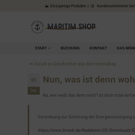
Der Spieltrieb unserer Gäste
🐳 Einzigartige Produkte | 😘 Kundenorientierter Ser
Die Analyse unserer Bewertungen überrascht
Sonnenschein
Frühstück aufs zimmer hotel
Normalerweise beleidigen wir unsere Gäste nicht...
START
BUCHUNG
KONTAKT
DAS MÖG
Eon, das Inkasso und die Wand
Die Sache mit den Thermobechern
Zurück zu Geschichten aus dem Hotelalltag
Unsere Azubis: Ronja und Nele
Nun, was ist denn woh
01
Aber.... warum?
Sep.
Es gibt zu wenig Raucher
Na, wer weiß das denn nicht? Ist doch total einfach
Hier gibt es Kondome!
Papa, findest Du das nicht laut?
Verordnung zur Sicherung der Energieversorgung 
Gelebte Nachhaltigkeit
https://www.bmwk.de/Redaktion/DE/Downloads/E
Unseren Willkommensgruß gibt es nun auch für zu H