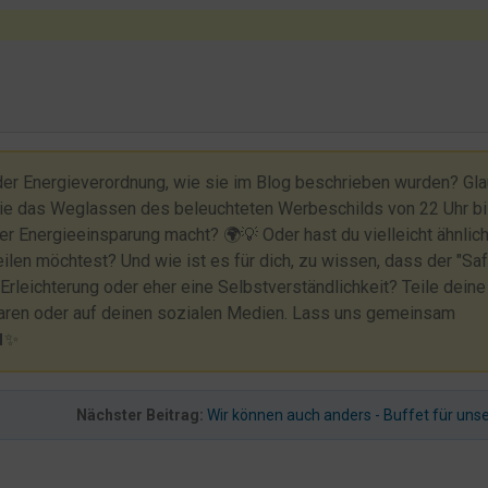
der Energieverordnung, wie sie im Blog beschrieben wurden? Gl
 wie das Weglassen des beleuchteten Werbeschilds von 22 Uhr b
der Energieeinsparung macht? 🌍💡 Oder hast du vielleicht ähnlic
ilen möchtest? Und wie ist es für dich, zu wissen, dass der "Saf
 Erleichterung oder eher eine Selbstverständlichkeit? Teile deine
aren oder auf deinen sozialen Medien. Lass uns gemeinsam
🏨✨
Nächster Beitrag:
Wir können auch anders - Buffet für uns
st