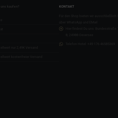
 uns kaufen?
KONTAKT
Für den Shop bieten wir ausschließlich
ce
über WhatsApp und EMail
Hier findest Du uns:
Bundesstraße 7
ät
8, 24988 Oeversee
Telefon Hotel:
+49 176 46585369
ellwert nur 2,49€ Versand
ellwert kostenfreier Versand