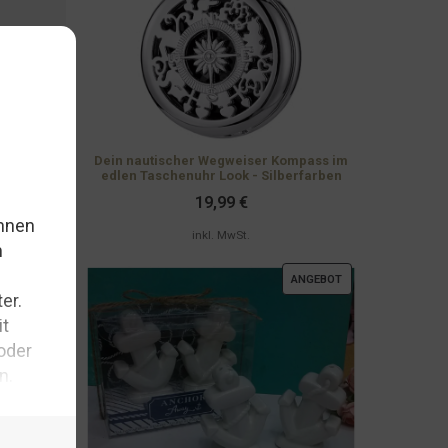
Dein nautischer Wegweiser Kompass im
edlen Taschenuhr Look - Silberfarben
19,99
€
inkl. MwSt.
PRODUKT
ANGEBOT
IM
ANGEBOT