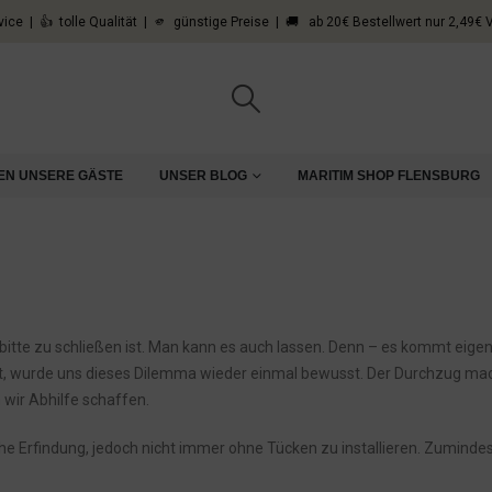
vice | 👍 tolle Qualität | 🫵 günstige Preise | 🚚 ab 20€ Bestellwert nur 2,49€
EN UNSERE GÄSTE
UNSER BLOG
MARITIM SHOP FLENSBURG
ause!
bitte zu schließen ist. Man kann es auch lassen. Denn – es kommt eigen
hält, wurde uns dieses Dilemma wieder einmal bewusst. Der Durchzug ma
 wir Abhilfe schaffen.
che Erfindung, jedoch nicht immer ohne Tücken zu installieren. Zuminde