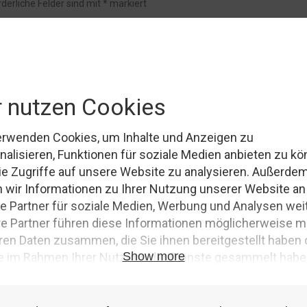
rderliche Felder sind mit
*
markiert