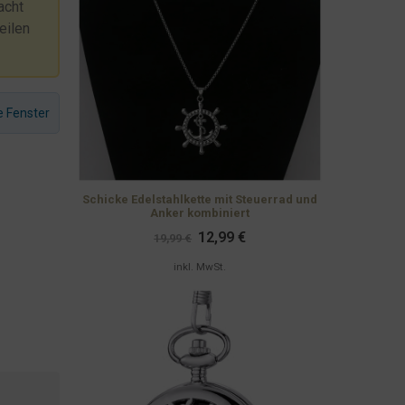
acht
eilen
e Fenster
Schicke Edelstahlkette mit Steuerrad und
Anker kombiniert
Ursprünglicher
Aktueller
12,99
€
19,99
€
Preis
Preis
war:
ist:
inkl. MwSt.
19,99 €
12,99 €.