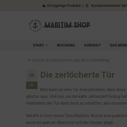
Normalerweise beleidigen wir unsere Gäste nicht...
🐳 Einzigartige Produkte | 😘 Kundenorientierter Ser
Eon, das Inkasso und die Wand
Die Sache mit den Thermobechern
Unsere Azubis: Ronja und Nele
Aber.... warum?
START
BUCHUNG
KONTAKT
DAS MÖG
Es gibt zu wenig Raucher
Hier gibt es Kondome!
Zurück zu Geschichten aus dem Hotelalltag
Papa, findest Du das nicht laut?
Die zerlöcherte Tür
06
Gelebte Nachhaltigkeit
Okt.
Unseren Willkommensgruß gibt es nun auch für zu H
Man kann an eine Tür dranschreiben, dass diese 
Ob wir genug Parkplätze haben?
gleiche raus. Und nun, wo die kalte Jahreszeit Einzug 
Haltbarkeit der Tür dann doch zu schaffen, also mussten
Die Unterseite eines Tisches
Unsere Gästepads und das störende Licht
Abhilfe in Form eines Türschließers. Ansich eine praktis
wenn es spät am Abend ist und der Hunger plagt.
Die Bewerbung zum Koch