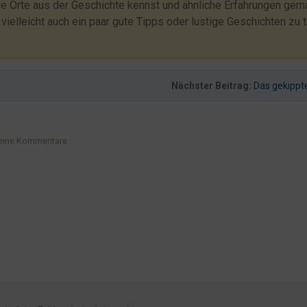
e Orte aus der Geschichte kennst und ähnliche Erfahrungen gem
vielleicht auch ein paar gute Tipps oder lustige Geschichten zu t
Nächster Beitrag:
Das gekippt
eine Kommentare
st