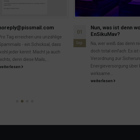
Nun, was ist denn wohl die
Schild wieder da
09
EnSikuMav?
Den Vorgänger hatte de
Feb.
Na, wer weiß das denn nicht? Ist
dahingerafft, der Nachfo
doch total einfach. Es ist die:
nun. Mit dem Zusatz, das
Verordnung zur Sicherung der
hier nicht um...
Energieversorgung über kurzfristig
weiterlesen
wirksame...
weiterlesen