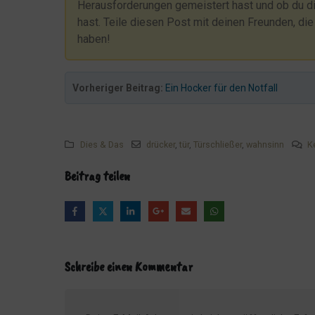
Herausforderungen gemeistert hast und ob du di
Das Präservativ und unsere Stühle
hast. Teile diesen Post mit deinen Freunden, die 
haben!
Katze entlaufen!
Angepisst.
Verschwörungstheorien!!!
Vorheriger Beitrag:
Ein Hocker für den Notfall
Dennis wurde outsourced
Der Notfall und die Türgarderobe
Dies & Das
drücker
,
tür
,
Türschließer
,
wahnsinn
K
Notfall im Hotel: Wenn es schnell gehen muss
Beitrag teilen
Die merkwürdige Bestellung bei Bauhaus
Schauts Euch an, was denkt Ihr?
Wenn der Gast bucht, Du ihn aber nicht im System ha
Die Spende für den Abiball
Schreibe einen Kommentar
Das Getöse hat ein Ende
Die Wirren um Herrn R. aus DK
Gartenpflege und so...