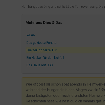
Die 3 Cent reißen es dann raus...?
Nun hängt das Ding und schließt die Tür zuverlässig. Di
Die mühsame Kommunikation bzgl. der L317
Nehmt DAS, Ihr kleinen Weihnachtsmuffel
Mehr aus Dies & Das
Nachhaltigkeit und so
WLAN
Das gekippte Fenster
Die zerlöcherte Tür
Ein Hocker für den Notfall
Das Haus mit USB
Wir können auch anders - Buffet für unsere Gäste
Nun, was ist denn wohl die EnSikuMav?
Wie oft bist du schon spät abends in Heimwerke
Der Kampf um die Zimmer
während der Hunger dir in den Magen zwickt? 😅
deine lustigsten oder frustrierendsten Heimwerk
Remondis: Der Weg war umsonst
Geschichten hast, wie hast du dich damals gefü
Der Fensterputzer war da