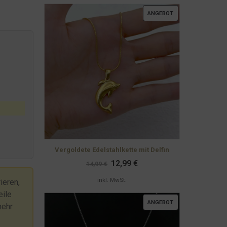
PRODUKT
ANGEBOT
IM
ANGEBOT
Vergoldete Edelstahlkette mit Delfin
Ursprünglicher
Aktueller
12,99
€
14,99
€
Preis
Preis
war:
ist:
inkl. MwSt.
ieren,
14,99 €
12,99 €.
eile
PRODUKT
ANGEBOT
mehr
IM
ANGEBOT