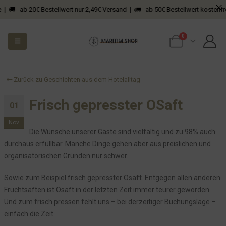
 🚚 ab 20€ Bestellwert nur 2,49€ Versand | 🚛 ab 50€ Bestellwert kostenfreier
0
Ohne Euch...
Zurück zu Geschichten aus dem Hotelalltag
Ein Punkt.
Wie freundlich möchtest Du sein? Ja!
Frisch gepresster OSaft
01
Hey, wir reisen dann halt einfach nicht an!
Nov.
Des einen Freud, des anderen Leid
Die Wünsche unserer Gäste sind vielfältig und zu 98% auch
durchaus erfüllbar. Manche Dinge gehen aber aus preislichen und
Gesucht: Wer kennt diesen Roller?
organisatorischen Gründen nur schwer.
Business Toner
Pakete bitte da(!!!!!) hin...
Sowie zum Beispiel frisch gepresster Osaft. Entgegen allen anderen
Fruchtsäften ist Osaft in der letzten Zeit immer teurer geworden.
Hoffen wir das Beste...
Und zum frisch pressen fehlt uns – bei derzeitiger Buchungslage –
Das Quietschen und Hupen an der Straße...
einfach die Zeit.
Wie man sich bettet, so liegt man