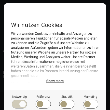
Das Präservativ und unsere Stühle
Katze entlaufen!
Angepisst.
Verschwörungstheorien!!!
Dennis wurde outsourced
Der Notfall und die Türgarderobe
Notfall im Hotel: Wenn es schnell gehen muss
Anmelden
Die merkwürdige Bestellung bei Bauhaus
Schauts Euch an, was denkt Ihr?
Wenn der Gast bucht, Du ihn aber nicht im System hast
Die Spende für den Abiball
Das Getöse hat ein Ende
Die Wirren um Herrn R. aus DK
Gartenpflege und so...
© Copyright 2025. Hotel Seeblick | Maritim Shop
Nicht nur der Hein hat Hunger