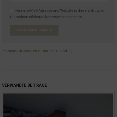
Exemplar zu sein
Bewerbung um einen Ausbildungsplatz als Zahnmedizinische
Name, E-Mail-Adresse und Website in diesem Browser
Fachangestellte
für meinen nächsten Kommentar speichern.
Die EON, die Netz AG und die große Frage nach dem "Warum"?
Schließen wir unser Hotel?
Das Schnuffeltuch Flapsch ist einfach eine Verlockung
Bierkühler mit Zapfhahn - 2x50 L Fässer - 1240x620mm
Zurück zu Geschichten aus dem Hotelalltag
Was macht man mit schlechten Google Bewertungen?
Vor 3 Jahren hieß es Abstand halten
Ideen aus dem Wartezimmer
Und sie pissten... und pissten... und pissten...
VERWANDTE
BEITRÄGE
In Deutschland wird nur die EC Karte akzeptiert
Kiek mol in!
Pisst bitte woanders!
Unser "Restaurant"
Hotel Seeblick führt in die Irre