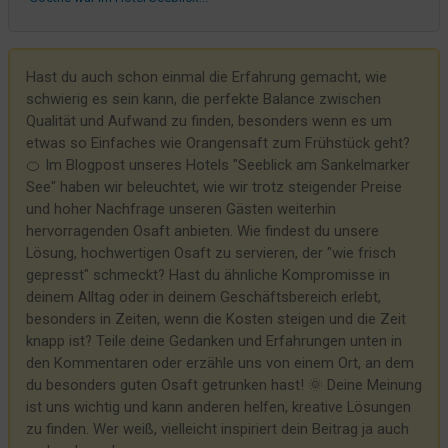
Weisst Du, was Bildung ist?
Gäste mit Humor
Hast du auch schon einmal die Erfahrung gemacht, wie
Der Ferienjob und die Aufgabe
schwierig es sein kann, die perfekte Balance zwischen
Er hat eine Rechtsabteilung
Qualität und Aufwand zu finden, besonders wenn es um
etwas so Einfaches wie Orangensaft zum Frühstück geht?
Wir machen es mit Ziegen...
🍊 Im Blogpost unseres Hotels "Seeblick am Sankelmarker
So falsch liegen Netto & Co garnicht - und auch unser Parkplatz ist
See" haben wir beleuchtet, wie wir trotz steigender Preise
NICHT öffentlich
und hoher Nachfrage unseren Gästen weiterhin
Wir wollen immer schön für unsere Gäste sein
hervorragenden Osaft anbieten. Wie findest du unsere
Lösung, hochwertigen Osaft zu servieren, der "wie frisch
Haberbühne
gepresst" schmeckt? Hast du ähnliche Kompromisse in
Zettelwirtschaft
deinem Alltag oder in deinem Geschäftsbereich erlebt,
besonders in Zeiten, wenn die Kosten steigen und die Zeit
Eine Taschenlampe? Bitte, gerne!
knapp ist? Teile deine Gedanken und Erfahrungen unten in
Lesezirkel & Co
den Kommentaren oder erzähle uns von einem Ort, an dem
Der Eimer
du besonders guten Osaft getrunken hast! 🌞 Deine Meinung
ist uns wichtig und kann anderen helfen, kreative Lösungen
Das Geschirrtuch und die Ehrlichkeit
zu finden. Wer weiß, vielleicht inspiriert dein Beitrag ja auch
Hildegard auf großer Fahrt