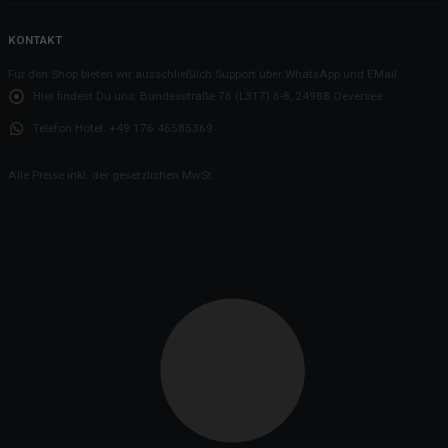
Die Bewerbung zum Koch
KONTAKT
Die 3 Cent reißen es dann raus...?
Für den Shop bieten wir ausschließlich Support über WhatsApp und EMail
Die mühsame Kommunikation bzgl. der L317
Hier findest Du uns:
Bundesstraße 76 (L317) 6-8, 24988 Oeversee
Nehmt DAS, Ihr kleinen Weihnachtsmuffel
Telefon Hotel:
+49 176 46585369
Nachhaltigkeit und so
WLAN
Alle Preise inkl. der gesetzlichen MwSt.
Das gekippte Fenster
Die zerlöcherte Tür
Ein Hocker für den Notfall
Das Haus mit USB
Wir können auch anders - Buffet für unsere Gäste
Nun, was ist denn wohl die EnSikuMav?
Der Kampf um die Zimmer
Remondis: Der Weg war umsonst
Der Fensterputzer war da