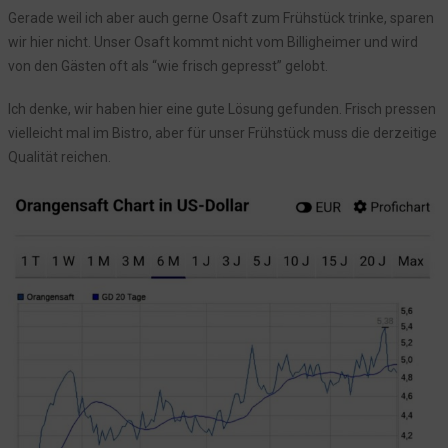
Gerade weil ich aber auch gerne Osaft zum Frühstück trinke, sparen
Lisa
wir hier nicht. Unser Osaft kommt nicht vom Billigheimer und wird
Gäste, die einfach Ar***l***** sind. Punkt.
von den Gästen oft als “wie frisch gepresst” gelobt.
Was seht Ihr hier? Nur Holz, oder vielleicht auch mehr?
Ich denke, wir haben hier eine gute Lösung gefunden. Frisch pressen
Hallo liebe Mitarbeitenden Mitarbeiter (m, w, d, o. Ä.)
vielleicht mal im Bistro, aber für unser Frühstück muss die derzeitige
Schild wieder da
Qualität reichen.
Und immer wieder grüßt der Filter...
Nein. Wir möchten nicht! Wir brauchen keine Unterstützung bei der
Entfernung von "schlechten" Bewertungen!
Harald Schmidt wünscht gute Nacht
Willkommen am Sankelmarker See – Dein Hotel inmitten einer
faszinierenden Geschichte
Fundstück der besonderen Art – oder: Manche Dinge will man
einfach nicht verstehen
Unser Vertrag bei Octopusenergy
Obdachlose Überraschung am frühen Morgen im Bistro
Stille Nacht, kalte Nacht. Wenn man zu dämlich ist...