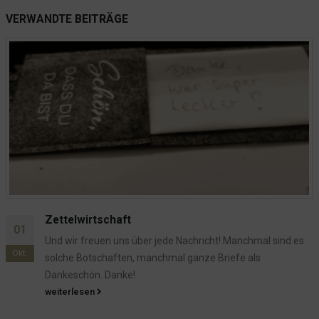
Der Fensterputzer war da
VERWANDTE
BEITRÄGE
Das Präservativ und unsere Stühle
Katze entlaufen!
Angepisst.
Verschwörungstheorien!!!
Dennis wurde outsourced
Der Notfall und die Türgarderobe
Notfall im Hotel: Wenn es schnell gehen muss
Die merkwürdige Bestellung bei Bauhaus
Schauts Euch an, was denkt Ihr?
Wenn der Gast bucht, Du ihn aber nicht im System hast
Sonnenschein
06
Die Spende für den Abiball
t! Manchmal sind es
Wahrscheinlich ist das nun einer der Be
Apr.
riefe als
Informationsgehalt von ca. 0,0 haben.
Das Getöse hat ein Ende
werden sehr viele Leser...
Die Wirren um Herrn R. aus DK
weiterlesen
Gartenpflege und so...