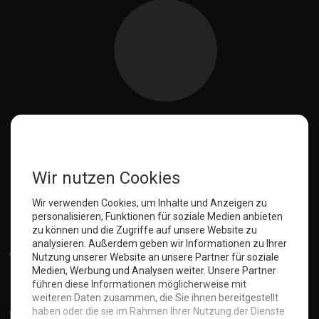
Der Sturm - immer der Lage voraus
Die mühsame Suche nach dem Praktikumsplatz
Die einen hungern, die anderen nicht
Kennt Ihr noch Herrn Z.? Hier kommt Herr S.!
Das neue Pad hängt schon!
Mal eben ein Pad geschrottet
Frozen Gustav
Das ist ein Hocker!
Früh übt sich, wer Service lernen will
Da geht den Gästen ein Licht an
Wollt Ihr uns mal so richtig auf die Nerven gehen?
Wir haben sie: Die Flensburger Quietscheente!
Anmelden
Neue Visitenkarten
Neues von Herrn Z....
Neue Artikel im Onlineshop