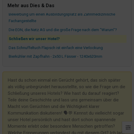
Mehr aus Dies & Das
Exemplar zu sein
Bewerbung um einen Ausbildungsplatz als Zahnmedizinische
Fachangestellte
Die EON, die Netz AG und die große Frage nach dem "Warum"?
Schließen wir unser Hotel?
Das Schnuffeltuch Flapsch ist einfach eine Verlockung
Bierkühler mit Zapfhahn - 2x50 L Fässer - 1240x620mm
Was macht man mit schlechten Google Bewertungen?
Vor 3 Jahren hieß es Abstand halten
Hast du schon einmal ein Gerücht gehört, das sich später
Ideen aus dem Wartezimmer
als völlig unbegründet herausstellte, so wie die Frage um die
Und sie pissten... und pissten... und pissten...
Schließung unseres Hotels? Wie hast du darauf reagiert?
Teile deine Geschichte und lass uns gemeinsam über die
In Deutschland wird nur die EC Karte akzeptiert
Macht von Gerüchten und die Wichtigkeit klarer
Kiek mol in!
Kommunikation diskutieren! 🗣️💬 Kennst du vielleicht sogar
Pisst bitte woanders!
unser Hotel persönlich und hast dort schon spannende
Momente erlebt oder besondere Menschen getroffen?
Unser "Restaurant"
Welche Erinnerungen verbindest du mit diesem Ort? Ich lade