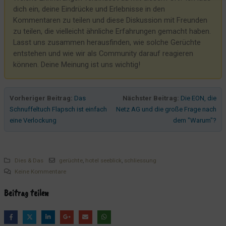
Hotel Seeblick führt in die Irre
dich ein, deine Eindrücke und Erlebnisse in den
Kommentaren zu teilen und diese Diskussion mit Freunden
Die EON ist schon ein sehr komischer Verein
zu teilen, die vielleicht ähnliche Erfahrungen gemacht haben.
Die Lappen
Lasst uns zusammen herausfinden, wie solche Gerüchte
Oeversee - "Teermafia" - gerne teilen!
entstehen und wie wir als Community darauf reagieren
können. Deine Meinung ist uns wichtig!
Wo kein Bratenfett ist, riecht es nach Bratenfett
Gäste der LGBTQ+ Community sind natürlich herzlich willkommen
Ein großes Dankeschön
Vorheriger Beitrag:
Das
Nächster Beitrag:
Die EON, die
Schnuffeltuch Flapsch ist einfach
Netz AG und die große Frage nach
Nutzerorientiert mit einem Hauch überflüssigem Schnickschnack
eine Verlockung
dem "Warum"?
Wo sind die Kugelschreiber?
Und weiter geht das lustige Spielchen der EON
Der Garten, die Zäune und die Hunde
Dies & Das
gerüchte
,
hotel seeblick
,
schliessung
Unsere Erfahrung mit Verpflegungsautomaten mieten - Lavazza
Keine Kommentare
Professional
Beitrag teilen
Ronja und Nele und Hein und Piet
Der Spieltrieb unserer Gäste