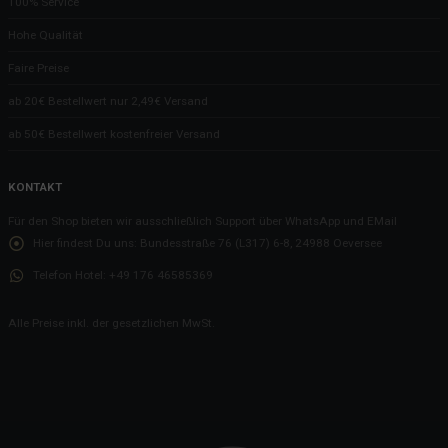
100% Service
Rauchen verboten!
Ahoi Hein!
Hohe Qualität
Besondere Wünsche? Bitte sehr!
Faire Preise
Anonyme Bewertungen
ab 20€ Bestellwert nur 2,49€ Versand
Betriebspraktikum: Tschüss Nele, Tschüss Ronja
ab 50€ Bestellwert kostenfreier Versand
Eine neue Geschirrspülmaschine
Dieses Hotel setzt neue Standards!
KONTAKT
Corona machts möglich?
Für den Shop bieten wir ausschließlich Support über WhatsApp und EMail
Feedback von den Kleinen
Hier findest Du uns:
Bundesstraße 76 (L317) 6-8, 24988 Oeversee
Verarscht vom Lieferdienst
Telefon Hotel:
+49 176 46585369
Lets Fetz sprach der Hund
Alle Preise inkl. der gesetzlichen MwSt.
Auf Rasen kann es mal matschig sein
Pads, Praktikantinnen und Design
Alla Hopp!
Morgenmuffel? Keine Chance!