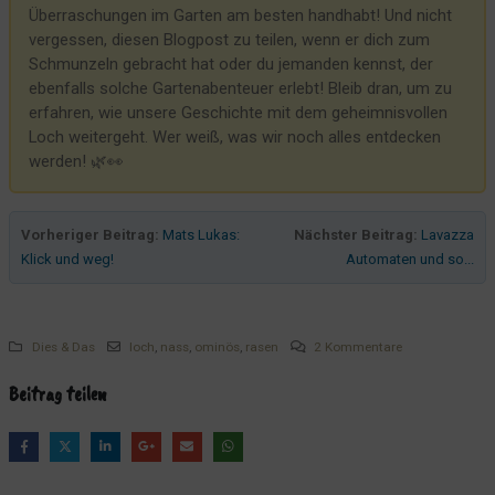
Verarscht vom Lieferdienst
Überraschungen im Garten am besten handhabt! Und nicht
vergessen, diesen Blogpost zu teilen, wenn er dich zum
Lets Fetz sprach der Hund
Schmunzeln gebracht hat oder du jemanden kennst, der
Auf Rasen kann es mal matschig sein
ebenfalls solche Gartenabenteuer erlebt! Bleib dran, um zu
Pads, Praktikantinnen und Design
erfahren, wie unsere Geschichte mit dem geheimnisvollen
Loch weitergeht. Wer weiß, was wir noch alles entdecken
Alla Hopp!
werden! 🌿👀
Morgenmuffel? Keine Chance!
Der Sturm - immer der Lage voraus
Vorheriger Beitrag:
Mats Lukas:
Nächster Beitrag:
Lavazza
Die mühsame Suche nach dem Praktikumsplatz
Klick und weg!
Automaten und so...
Die einen hungern, die anderen nicht
Kennt Ihr noch Herrn Z.? Hier kommt Herr S.!
Das neue Pad hängt schon!
Dies & Das
loch
,
nass
,
ominös
,
rasen
2 Kommentare
Mal eben ein Pad geschrottet
Beitrag teilen
Frozen Gustav
Das ist ein Hocker!
Früh übt sich, wer Service lernen will