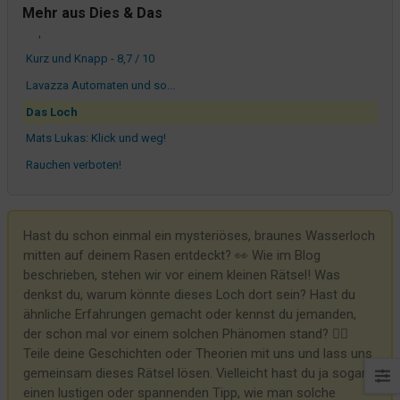
Da hadder Geburtstag!
Mehr aus Dies & Das
Papa? Heute übernachten wir im Hotel!
Kurz und Knapp - 8,7 / 10
Lavazza Automaten und so...
Das Loch
Mats Lukas: Klick und weg!
Rauchen verboten!
Ahoi Hein!
Besondere Wünsche? Bitte sehr!
Hast du schon einmal ein mysteriöses, braunes Wasserloch
Anonyme Bewertungen
mitten auf deinem Rasen entdeckt? 👀 Wie im Blog
Betriebspraktikum: Tschüss Nele, Tschüss Ronja
beschrieben, stehen wir vor einem kleinen Rätsel! Was
denkst du, warum könnte dieses Loch dort sein? Hast du
Eine neue Geschirrspülmaschine
ähnliche Erfahrungen gemacht oder kennst du jemanden,
Dieses Hotel setzt neue Standards!
der schon mal vor einem solchen Phänomen stand? 🕵️‍♂️
Corona machts möglich?
Teile deine Geschichten oder Theorien mit uns und lass uns
gemeinsam dieses Rätsel lösen. Vielleicht hast du ja sogar
Feedback von den Kleinen
einen lustigen oder spannenden Tipp, wie man solche