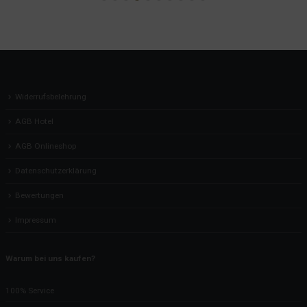
Widerrufsbelehrung
AGB Hotel
AGB Onlineshop
Datenschutzerklärung
Bewertungen
Impressum
Warum bei uns kaufen?
100% Service