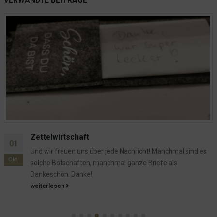
VERWANDTE
BEITRÄGE
Die EON, die Netz AG und 
22
dem “Warum”?
Nachricht! Manchmal sind es
Feb.
Die Geschichte mit der EON u
 ganze Briefe als
Stromzähler ist ja hinlänglich
nun erfolglos vor Gericht...
weiterlesen