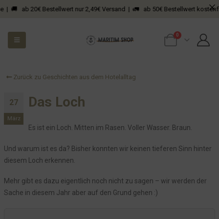
Schauts Euch an, was denkt Ihr?
 | 🚚 ab 20€ Bestellwert nur 2,49€ Versand | 🚛 ab 50€ Bestellwert kostenfrei
Wenn der Gast bucht, Du ihn aber nicht im System hast
Die Spende für den Abiball
0
Das Getöse hat ein Ende
Die Wirren um Herrn R. aus DK
Gartenpflege und so...
Zurück zu Geschichten aus dem Hotelalltag
Nicht nur der Hein hat Hunger
Das Loch
27
Wunderschöne Natur: Der Sankelmarker See
März
Das haben die doch geklaut?
Es ist ein Loch. Mitten im Rasen. Voller Wasser. Braun.
Die Sache mit dem Praktikum
Und warum ist es da? Bisher konnten wir keinen tieferen Sinn hinter
Pizza, Pasta und Meer
diesem Loch erkennen.
Das Loch
Was pink ist, wird nicht geklaut!
Mehr gibt es dazu eigentlich noch nicht zu sagen – wir werden der
Sache in diesem Jahr aber auf den Grund gehen :)
Lastschrift? Am Mors!
Die hat aber gesagt...