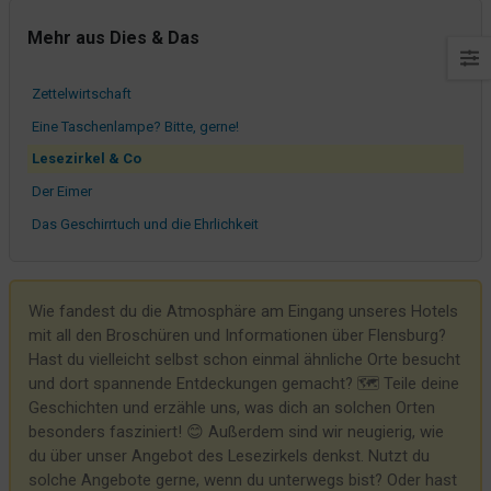
Wir wollen immer schön für unsere Gäste sein
Mehr aus Dies & Das
Haberbühne
Zettelwirtschaft
Eine Taschenlampe? Bitte, gerne!
Lesezirkel & Co
Der Eimer
Das Geschirrtuch und die Ehrlichkeit
Hildegard auf großer Fahrt
Azubi 1 ist nicht amused
Wie fandest du die Atmosphäre am Eingang unseres Hotels
Ist ein Frühstücksbuffet noch zeitgemäß?
mit all den Broschüren und Informationen über Flensburg?
TP-LINK ER605 - Und das Internet rennt
Hast du vielleicht selbst schon einmal ähnliche Orte besucht
und dort spannende Entdeckungen gemacht? 🗺️ Teile deine
Was vorne steht, schmeckt am Besten
Geschichten und erzähle uns, was dich an solchen Orten
Schrägparkende Schrägparker
besonders fasziniert! 😊 Außerdem sind wir neugierig, wie
Da sieh mal einer her...
du über unser Angebot des Lesezirkels denkst. Nutzt du
solche Angebote gerne, wenn du unterwegs bist? Oder hast
SkyDSL - es läuft (mehr oder weniger)