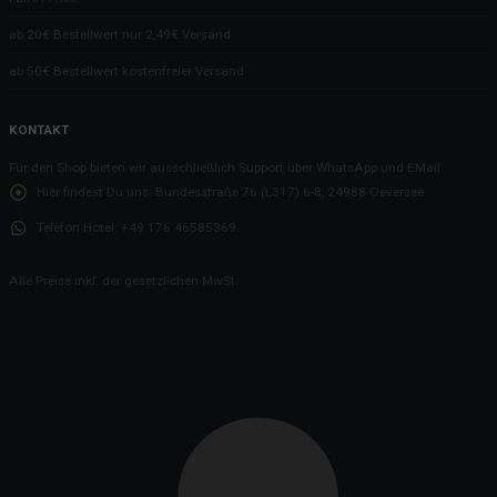
Die zerlöcherte Tür
ab 20€ Bestellwert nur 2,49€ Versand
Ein Hocker für den Notfall
ab 50€ Bestellwert kostenfreier Versand
Das Haus mit USB
Wir können auch anders - Buffet für unsere Gäste
KONTAKT
Nun, was ist denn wohl die EnSikuMav?
Für den Shop bieten wir ausschließlich Support über WhatsApp und EMail
Hier findest Du uns:
Bundesstraße 76 (L317) 6-8, 24988 Oeversee
Der Kampf um die Zimmer
Remondis: Der Weg war umsonst
Telefon Hotel:
+49 176 46585369
Der Fensterputzer war da
Alle Preise inkl. der gesetzlichen MwSt.
Das Präservativ und unsere Stühle
Katze entlaufen!
Angepisst.
Verschwörungstheorien!!!
Dennis wurde outsourced
Der Notfall und die Türgarderobe
Notfall im Hotel: Wenn es schnell gehen muss