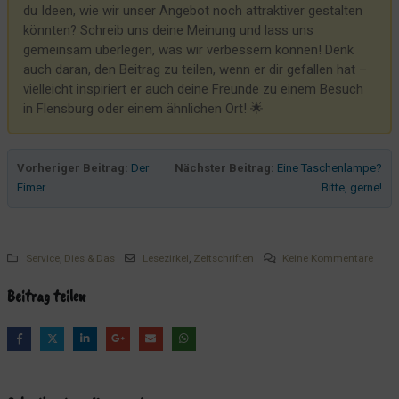
du Ideen, wie wir unser Angebot noch attraktiver gestalten
Erste Hilfe für Kinder – Spielend helfen lernen
könnten? Schreib uns deine Meinung und lass uns
gemeinsam überlegen, was wir verbessern können! Denk
SKY Dsl ist betriebsbereit... aber...
auch daran, den Beitrag zu teilen, wenn er dir gefallen hat –
Einfach mal verbestellt
vielleicht inspiriert er auch deine Freunde zu einem Besuch
Eierschale im Abflussschlauch
in Flensburg oder einem ähnlichen Ort! 🌟
Spielkinder
Tierischer Besuch
Vorheriger Beitrag:
Der
Nächster Beitrag:
Eine Taschenlampe?
Und nun ist es endlich geschafft - 9/10 auf booking.com!
Eimer
Bitte, gerne!
Die Bedeutung der herumliegenden Kugelschreiber
Die Sache mit dem Volumen...
Service
,
Dies & Das
Lesezirkel
,
Zeitschriften
Keine Kommentare
Zwergenwerkzeug
Google und der Po
Beitrag teilen
Der Salat als Füllmaterial
Merkwürdige Werbung von Temu
Schließsystem mit Nummer, Karte oder Chip?
Der Drucker funktioniert nicht...