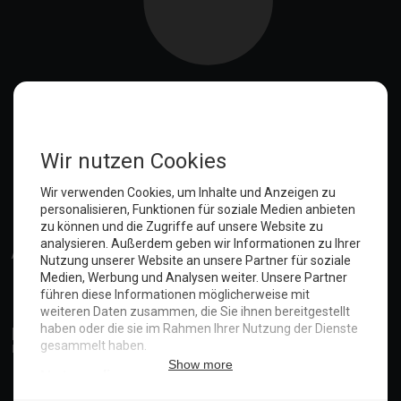
Die merkwürdige Bestellung bei Bauhaus
Schauts Euch an, was denkt Ihr?
Wenn der Gast bucht, Du ihn aber nicht im System hast
Die Spende für den Abiball
Das Getöse hat ein Ende
Die Wirren um Herrn R. aus DK
Gartenpflege und so...
Nicht nur der Hein hat Hunger
Wunderschöne Natur: Der Sankelmarker See
Anmelden
Das haben die doch geklaut?
Die Sache mit dem Praktikum
Pizza, Pasta und Meer
Das Loch
Was pink ist, wird nicht geklaut!
Lastschrift? Am Mors!