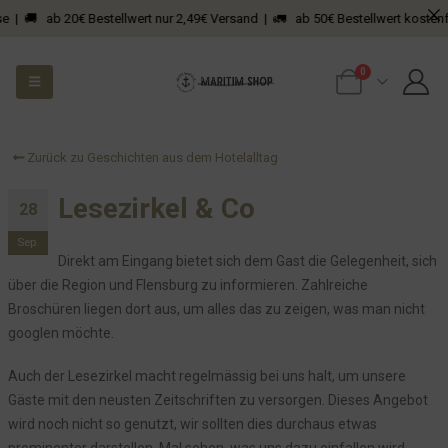
 | 🚚 ab 20€ Bestellwert nur 2,49€ Versand | 🚛 ab 50€ Bestellwert kostenfrei
Entfernung von "schlechten" Bewertungen!
Harald Schmidt wünscht gute Nacht
0
Willkommen am Sankelmarker See – Dein Hotel inmitten einer
faszinierenden Geschichte
Fundstück der besonderen Art – oder: Manche Dinge will man
einfach nicht verstehen
Zurück zu Geschichten aus dem Hotelalltag
Unser Vertrag bei Octopusenergy
Lesezirkel & Co
28
Obdachlose Überraschung am frühen Morgen im Bistro
Stille Nacht, kalte Nacht. Wenn man zu dämlich ist...
Sep.
Direkt am Eingang bietet sich dem Gast die Gelegenheit, sich
Sehr merkwürdiges Fundstück
über die Region und Flensburg zu informieren. Zahlreiche
Es wird Zeit für unser Bistro - bevor ich platze
Broschüren liegen dort aus, um alles das zu zeigen, was man nicht
Sturmwarnung
googlen möchte.
Wenn der Junior der Kinderarbeit frönt
Auch der Lesezirkel macht regelmässig bei uns halt, um unsere
Immer im Sinne unserer Gäste - Early Checkin mal anders
Gäste mit den neusten Zeitschriften zu versorgen. Dieses Angebot
Und dann kam eine Toilette...
wird noch nicht so genutzt, wir sollten dies durchaus etwas
prominenter darstellen. Mal sehen, was uns dazu einfallen wird