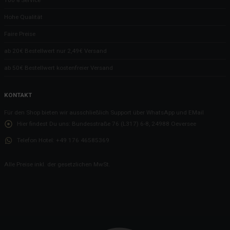
Hier gibt es Kondome!
Hohe Qualität
Papa, findest Du das nicht laut?
Faire Preise
Gelebte Nachhaltigkeit
ab 20€ Bestellwert nur 2,49€ Versand
Unseren Willkommensgruß gibt es nun auch für zu Hause!
ab 50€ Bestellwert kostenfreier Versand
Ob wir genug Parkplätze haben?
Die Unterseite eines Tisches
KONTAKT
Unsere Gästepads und das störende Licht
Für den Shop bieten wir ausschließlich Support über WhatsApp und EMail
Die Bewerbung zum Koch
Hier findest Du uns:
Bundesstraße 76 (L317) 6-8, 24988 Oeversee
Die 3 Cent reißen es dann raus...?
Telefon Hotel:
+49 176 46585369
Die mühsame Kommunikation bzgl. der L317
Nehmt DAS, Ihr kleinen Weihnachtsmuffel
Alle Preise inkl. der gesetzlichen MwSt.
Nachhaltigkeit und so
WLAN
Das gekippte Fenster
Die zerlöcherte Tür