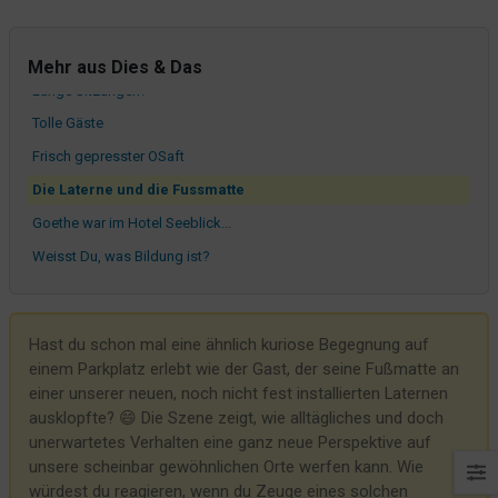
Ein Bett und seine Beanspruchung
noreply@pissmail.com
Mehr aus Dies & Das
Lange Sitzungen?
Tolle Gäste
Frisch gepresster OSaft
Die Laterne und die Fussmatte
Goethe war im Hotel Seeblick...
Weisst Du, was Bildung ist?
Gäste mit Humor
Der Ferienjob und die Aufgabe
Hast du schon mal eine ähnlich kuriose Begegnung auf
Er hat eine Rechtsabteilung
einem Parkplatz erlebt wie der Gast, der seine Fußmatte an
Wir machen es mit Ziegen...
einer unserer neuen, noch nicht fest installierten Laternen
ausklopfte? 😄 Die Szene zeigt, wie alltägliches und doch
So falsch liegen Netto & Co garnicht - und auch unser Parkplatz ist
unerwartetes Verhalten eine ganz neue Perspektive auf
NICHT öffentlich
unsere scheinbar gewöhnlichen Orte werfen kann. Wie
Wir wollen immer schön für unsere Gäste sein
würdest du reagieren, wenn du Zeuge eines solchen