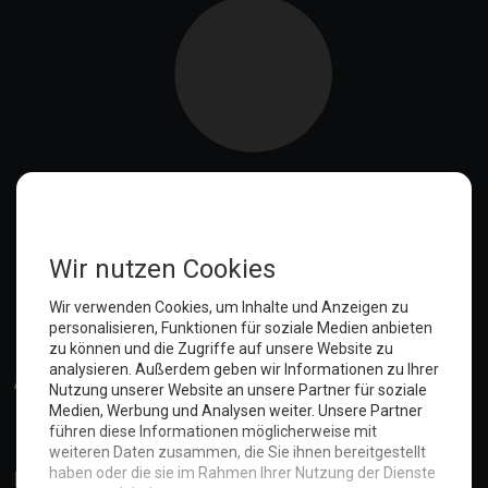
Ein Hocker für den Notfall
Das Haus mit USB
Wir können auch anders - Buffet für unsere Gäste
Nun, was ist denn wohl die EnSikuMav?
Der Kampf um die Zimmer
Remondis: Der Weg war umsonst
Der Fensterputzer war da
Das Präservativ und unsere Stühle
Katze entlaufen!
Angepisst.
Verschwörungstheorien!!!
Dennis wurde outsourced
Anmelden
Der Notfall und die Türgarderobe
Notfall im Hotel: Wenn es schnell gehen muss
Die merkwürdige Bestellung bei Bauhaus