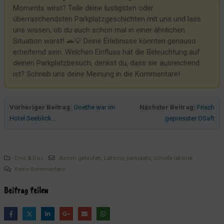
Haberbühne
Moments wirst? Teile deine lustigsten oder
überraschendsten Parkplatzgeschichten mit uns und lass
Zettelwirtschaft
uns wissen, ob du auch schon mal in einer ähnlichen
Eine Taschenlampe? Bitte, gerne!
Situation warst! 🚗💡 Deine Erlebnisse könnten genauso
erheiternd sein. Welchen Einfluss hat die Beleuchtung auf
Lesezirkel & Co
deinen Parkplatzbesuch, denkst du, dass sie ausreichend
Der Eimer
ist? Schreib uns deine Meinung in die Kommentare!
Das Geschirrtuch und die Ehrlichkeit
Hildegard auf großer Fahrt
Vorheriger Beitrag:
Goethe war im
Nächster Beitrag:
Frisch
Azubi 1 ist nicht amused
Hotel Seeblick...
gepresster OSaft
Ist ein Frühstücksbuffet noch zeitgemäß?
TP-LINK ER605 - Und das Internet rennt
Was vorne steht, schmeckt am Besten
Dies & Das
dumm gelaufen
,
Laterne
,
parkplatz
,
schiefe laterne
Keine Kommentare
Schrägparkende Schrägparker
Da sieh mal einer her...
Beitrag teilen
SkyDSL - es läuft (mehr oder weniger)
Erste Hilfe für Kinder – Spielend helfen lernen