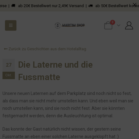
Harald Schmidt wünscht gute Nacht
ise | 🚚 ab 20€ Bestellwert nur 2,49€ Versand | 🚛 ab 50€ Bestellwert kostenf
Willkommen am Sankelmarker See – Dein Hotel inmitten einer
faszinierenden Geschichte
0
Fundstück der besonderen Art – oder: Manche Dinge will man
einfach nicht verstehen
Unser Vertrag bei Octopusenergy
Zurück zu Geschichten aus dem Hotelalltag
Obdachlose Überraschung am frühen Morgen im Bistro
Die Laterne und die
Stille Nacht, kalte Nacht. Wenn man zu dämlich ist...
27
Sehr merkwürdiges Fundstück
Fussmatte
Okt.
Es wird Zeit für unser Bistro - bevor ich platze
Sturmwarnung
Unsere neuen Laternen auf dem Parkplatz sind noch nicht so fest,
Wenn der Junior der Kinderarbeit frönt
als dass man sie nicht mehr umstellen kann. Und eben weil man sie
noch umstellen kann, sind sie noch nicht fest. Aber sie könnten
Immer im Sinne unserer Gäste - Early Checkin mal anders
festgemacht werden, denn die Ausleuchtung ist optimal.
Und dann kam eine Toilette...
Wenn man sich so garnicht beobachtet fühlt...
Das konnte der Gast natürlich nicht wissen, der gestern seine
Fussmatte an eben einer solchen Laterne ausgeklopft hat :)
Da hat ein Hund einen Gehstock gepisst!