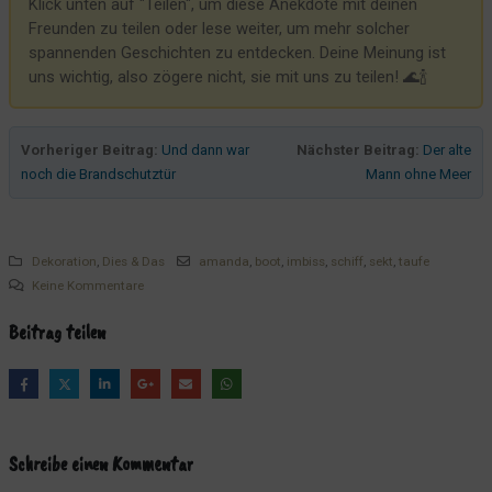
Klick unten auf "Teilen", um diese Anekdote mit deinen
Freunden zu teilen oder lese weiter, um mehr solcher
spannenden Geschichten zu entdecken. Deine Meinung ist
uns wichtig, also zögere nicht, sie mit uns zu teilen! 🌊🍾
Vorheriger Beitrag:
Und dann war
Nächster Beitrag:
Der alte
noch die Brandschutztür
Mann ohne Meer
Dekoration
,
Dies & Das
amanda
,
boot
,
imbiss
,
schiff
,
sekt
,
taufe
Keine Kommentare
Beitrag teilen
Schreibe einen Kommentar