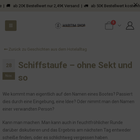
Die Wand an der Treppe
| 🚚 ab 20€ Bestellwert nur 2,49€ Versand | 🚛 ab 50€ Bestellwert kostenfrei
Die Sache mit den Thermobechern
0
Ein neuer Bewohner ist eingezogen
Was in 2 Wochen alles geschah...
Vielleicht noch einen Wein?
Zurück zu Geschichten aus dem Hotelalltag
Kurzerhand unseren Kühlschrank umgestaltet
Infos für Touristen
Schiffstaufe – ohne Sekt und
28
Geländer zu verkaufen?
so
Nov.
Die hässliche Heizung
Der überraschende Blumengruß
Wie kommt man eigentlich auf den Namen eines Bootes? Passiert
Natürlich sind Hunde in unserem Hotel willkommen, aber...
dies durch eine Eingebung, eine Idee? Oder nimmt man den Namen
Die Baustelle auf unserem Gelände
einer verwandten Person?
Silberhochzeit im Hotel Seeblick
Kann man machen. Man kann auch in feuchtfröhlicher Runde
Alles neu macht der Mai
darüber diskutieren und das Ergebnis am nächsten Tag entweder
DIT DA DA DIT
scheiße finden, oder es schlichtweg vergessen haben.