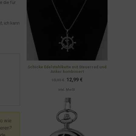
 die für
t, ich kann
Schicke Edelstahlkette mit Steuerrad und
Anker kombiniert
Ursprünglicher
Aktueller
12,99
€
19,99
€
Preis
Preis
war:
ist:
inkl. MwSt.
19,99 €
12,99 €.
so wie
ieren?
ade