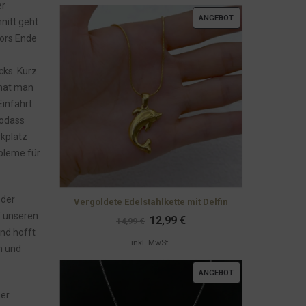
er
PRODUKT
ANGEBOT
nitt geht
IM
vors Ende
ANGEBOT
cks. Kurz
 hat man
Einfahrt
sodass
kplatz
bleme für
 der
Vergoldete Edelstahlkette mit Delfin
f unseren
Ursprünglicher
Aktueller
12,99
€
14,99
€
Preis
Preis
und hofft
war:
ist:
inkl. MwSt.
n und
14,99 €
12,99 €.
PRODUKT
ANGEBOT
IM
ner
ANGEBOT