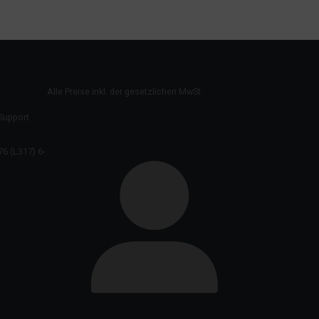
Alle Preise inkl. der gesetzlichen MwSt.
 Support
6 (L317) 6-