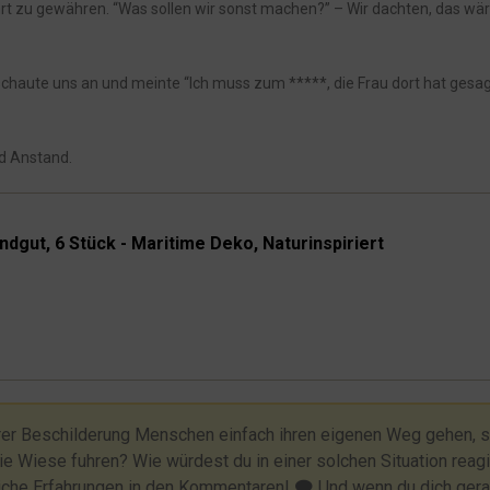
t zu gewähren. “Was sollen wir sonst machen?” – Wir dachten, das wäre
schaute uns an und meinte “Ich muss zum *****, die Frau dort hat gesag
nd Anstand.
ndgut, 6 Stück - Maritime Deko, Naturinspiriert
larer Beschilderung Menschen einfach ihren eigenen Weg gehen, 
ie Wiese fuhren? Wie würdest du in einer solchen Situation reag
liche Erfahrungen in den Kommentaren! 🗨️ Und wenn du dich ger