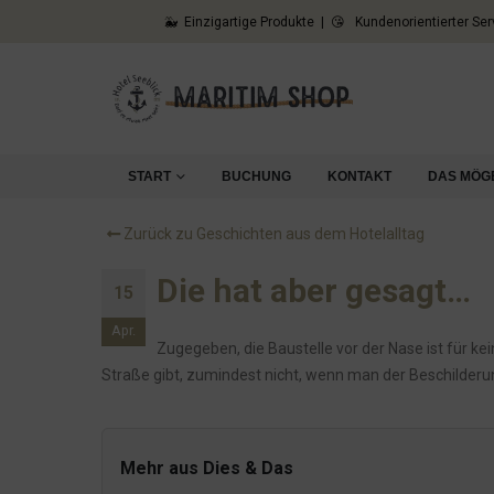
🐳 Einzigartige Produkte | 😘 Kundenorientierter Ser
Notfall im Hotel: Wenn es schnell gehen muss
Die merkwürdige Bestellung bei Bauhaus
Schauts Euch an, was denkt Ihr?
Wenn der Gast bucht, Du ihn aber nicht im System ha
Die Spende für den Abiball
START
BUCHUNG
KONTAKT
DAS MÖG
Das Getöse hat ein Ende
Zurück zu Geschichten aus dem Hotelalltag
Die Wirren um Herrn R. aus DK
Gartenpflege und so...
Die hat aber gesagt…
15
Nicht nur der Hein hat Hunger
Apr.
Zugegeben, die Baustelle vor der Nase ist für 
Wunderschöne Natur: Der Sankelmarker See
Straße gibt, zumindest nicht, wenn man der Beschilderun
Das haben die doch geklaut?
Die Sache mit dem Praktikum
Pizza, Pasta und Meer
Mehr aus Dies & Das
Das Loch