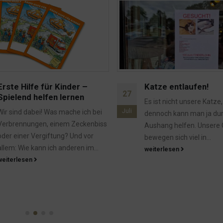
Katze entlaufen!
Wir haben sie: Die
31
Flensburger Quiets
Es ist nicht unsere Katze, aber
Dez.
Links ein Nordertor, recht
dennoch kann man ja durch einen
Flasche Flens. So kommt 
Aushang helfen. Unsere Gäste
die Quietscheente Flensb
bewegen sich viel in...
beliebte Ente ist nun bei..
weiterlesen
weiterlesen