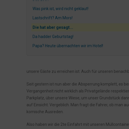
Was pink ist, wird nicht geklaut!
Lastschrift? Am Mors!
Die hat aber gesagt...
Da hadder Geburtstag!
Papa? Heute übernachten wir im Hotel!
Kurz und Knapp - 8,7 / 10
Lavazza Automaten und so...
unsere Gäste zu erreichen ist. Auch für unseren benach
Das Loch
Mats Lukas: Klick und weg!
Seit gestern ist nun aber die Absperrung komplett, es b
Vergangenheit nicht wirklich als Privatgelände respekt
Rauchen verboten!
Parkplatz, über unsere Wiese, um unser Grundstück dann a
Ahoi Hein!
auf Einsicht. Vergeblich. Man fragt die Fahrer, ob man 
Besondere Wünsche? Bitte sehr!
komische Ausreden.
Anonyme Bewertungen
Also haben wir die 2te Einfahrt mit unseren Müllcontaine