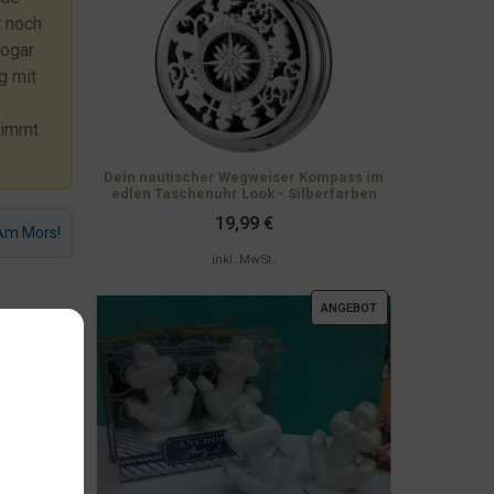
r noch
sogar
g mit
timmt
Dein nautischer Wegweiser Kompass im
edlen Taschenuhr Look - Silberfarben
19,99
€
 Am Mors!
inkl. MwSt.
PRODUKT
ANGEBOT
IM
ANGEBOT