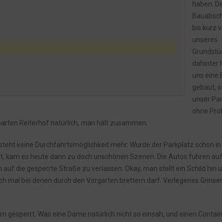
haben. D
Bauabsch
bis kurz 
unseres
Grundstü
dahinter
uns eine 
gebaut, 
unser Par
ohne Pro
barten Reiterhof natürlich, man hält zusammen.
esteht keine Durchfahrtsmöglichkeit mehr. Wurde der Parkplatz schon in
iert, kam es heute dann zu doch unschönen Szenen. Die Autos fuhren au
uf die gesperrte Straße zu verlassen. Okay, man stellt ein Schild hin 
auch mal bei denen durch den Vorgarten brettern darf. Verlegenes Grinse
rn gesperrt. Was eine Dame natürlich nicht so einsah, und einen Contai