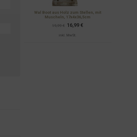
Wal Boot aus Holz zum Stellen, mit
Muscheln, 17x4x36,5cm
Ursprünglicher
Aktueller
16,99
€
19,99
€
Preis
Preis
war:
ist:
inkl. MwSt.
19,99 €
16,99 €.