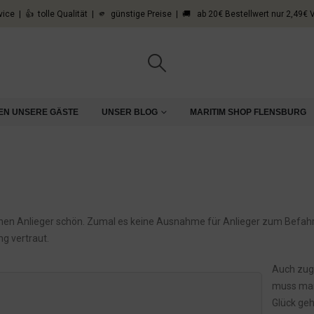
vice | 👍 tolle Qualität | 🫵 günstige Preise | 🚚 ab 20€ Bestellwert nur 2,49€
st
EN UNSERE GÄSTE
UNSER BLOG
MARITIM SHOP FLENSBURG
keinen Anlieger schön. Zumal es keine Ausnahme für Anlieger zum Befah
g vertraut.
Auch zu
muss man
Glück ge