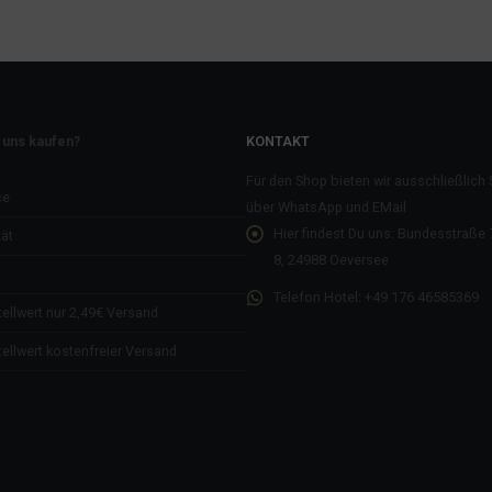
 uns kaufen?
KONTAKT
Für den Shop bieten wir ausschließlich
ce
über WhatsApp und EMail
Hier findest Du uns:
Bundesstraße 7
ät
8, 24988 Oeversee
Telefon Hotel:
+49 176 46585369
ellwert nur 2,49€ Versand
ellwert kostenfreier Versand