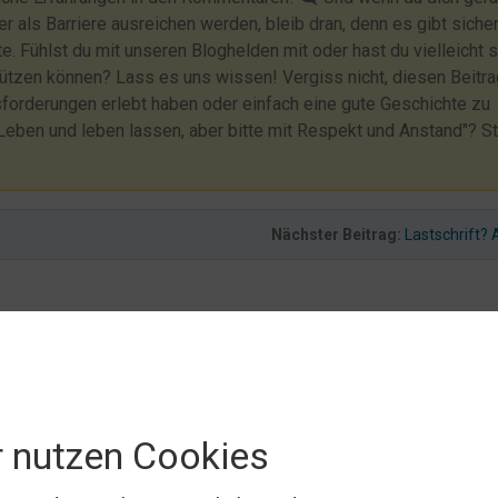
er als Barriere ausreichen werden, bleib dran, denn es gibt siche
 Fühlst du mit unseren Bloghelden mit oder hast du vielleicht 
hützen können? Lass es uns wissen! Vergiss nicht, diesen Beitra
usforderungen erlebt haben oder einfach eine gute Geschichte zu
eben und leben lassen, aber bitte mit Respekt und Anstand"? S
Nächster Beitrag:
Lastschrift?
17
,
sperrung
Keine Kommentare