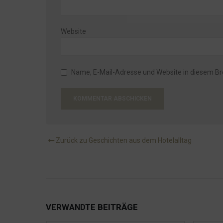
Die Sanierung der L317 macht so keinen Spass
Da darf man sich schonmal wundern!
Website
Ein Schiff wird kommen
Souvenirs, Souvenirs... und noch mehr
Warum ein Hotel?
Name, E-Mail-Adresse und Website in diesem B
Willkommen im Hotel Seeblick
Zurück zu Geschichten aus dem Hotelalltag
VERWANDTE
BEITRÄGE