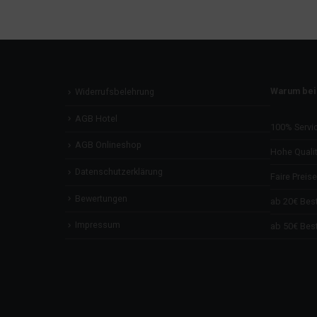
Warum bei
Widerrufsbelehrung
AGB Hotel
100% Servi
AGB Onlineshop
Hohe Qualit
Datenschutzerklärung
Faire Preise
Bewertungen
ab 20€ Best
Impressum
ab 50€ Best