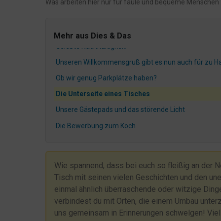
Was arbeiten hier nur für faule und bequeme Menschen 
Hier gibt es Kondome!
Papa, findest Du das nicht laut?
Mehr aus Dies & Das
Gelebte Nachhaltigkeit
Unseren Willkommensgruß gibt es nun auch für zu H
Ob wir genug Parkplätze haben?
Die Unterseite eines Tisches
Unsere Gästepads und das störende Licht
Die Bewerbung zum Koch
Die 3 Cent reißen es dann raus...?
Die mühsame Kommunikation bzgl. der L317
Wie spannend, dass bei euch so fleißig an der Neu
Nehmt DAS, Ihr kleinen Weihnachtsmuffel
Tisch mit seinen vielen Geschichten und den une
einmal ähnlich überraschende oder witzige Dinge
Nachhaltigkeit und so
verbindest du mit Orten, die einem Umbau unter
WLAN
uns gemeinsam in Erinnerungen schwelgen! Viell
Das gekippte Fenster