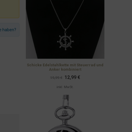
ze haben?
Schicke Edelstahlkette mit Steuerrad und
Anker kombiniert
Ursprünglicher
Aktueller
12,99
€
19,99
€
Preis
Preis
war:
ist:
inkl. MwSt.
19,99 €
12,99 €.