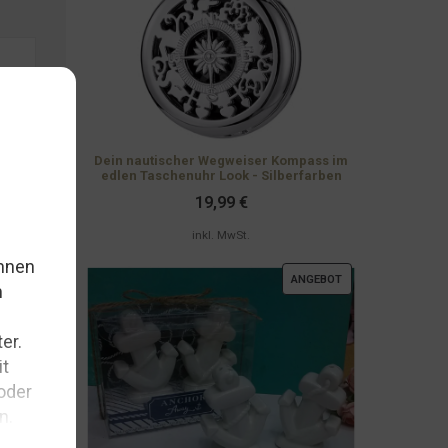
Dein nautischer Wegweiser Kompass im
edlen Taschenuhr Look - Silberfarben
19,99
€
inkl. MwSt.
PRODUKT
ANGEBOT
IM
ANGEBOT