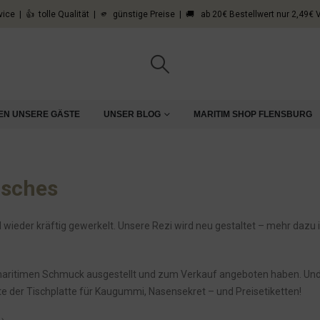
vice | 👍 tolle Qualität | 🫵 günstige Preise | 🚚 ab 20€ Bestellwert nur 2,49€
 - Lavazza Professional
EN UNSERE GÄSTE
UNSER BLOG
MARITIM SHOP FLENSBURG
isches
d wieder kräftig gewerkelt. Unsere Rezi wird neu gestaltet – mehr dazu
maritimen Schmuck ausgestellt und zum Verkauf angeboten haben. Und
ite der Tischplatte für Kaugummi, Nasensekret – und Preisetiketten!