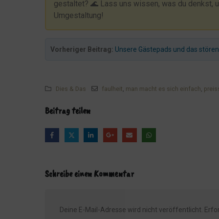
gestaltet? 🌊 Lass uns wissen, was du denkst, 
Umgestaltung!
Die zerlöcherte Tür
Ein Hocker für den Notfall
Das Haus mit USB
Vorheriger Beitrag:
Unsere Gästepads und das stören
Wir können auch anders - Buffet für unsere Gäste
Nun, was ist denn wohl die EnSikuMav?
Dies & Das
faulheit
,
man macht es sich einfach
,
preis
Der Kampf um die Zimmer
Beitrag teilen
Remondis: Der Weg war umsonst
Der Fensterputzer war da
Das Präservativ und unsere Stühle
Katze entlaufen!
Schreibe einen Kommentar
Angepisst.
Verschwörungstheorien!!!
Dennis wurde outsourced
Deine E-Mail-Adresse wird nicht veröffentlicht.
Erfo