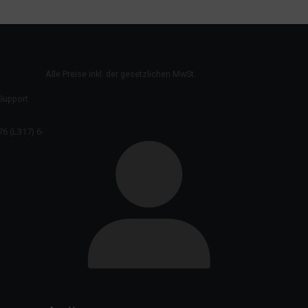
Alle Preise inkl. der gesetzlichen MwSt.
 Support
6 (L317) 6-