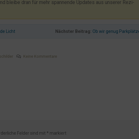
und bleibe dran für mehr spannende Updates aus unserer Rezi-
de Licht
Nächster Beitrag:
Ob wir genug Parkplät
schilder
Keine Kommentare
rderliche Felder sind mit
*
markiert