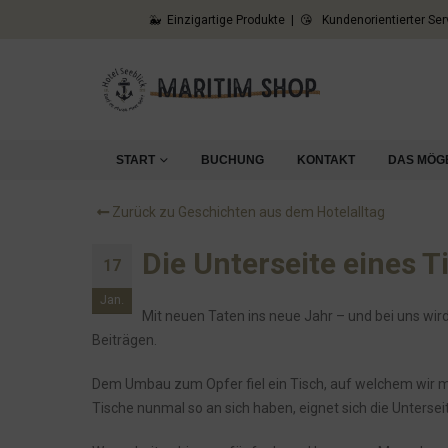
🐳 Einzigartige Produkte | 😘 Kundenorientierter Ser
Und weiter geht das lustige Spielchen der EON
Der Garten, die Zäune und die Hunde
Unsere Erfahrung mit Verpflegungsautomaten mieten
Ronja und Nele und Hein und Piet
Der Spieltrieb unserer Gäste
START
BUCHUNG
KONTAKT
DAS MÖG
Die Analyse unserer Bewertungen überrascht
Zurück zu Geschichten aus dem Hotelalltag
Sonnenschein
Frühstück aufs zimmer hotel
Die Unterseite eines T
17
Normalerweise beleidigen wir unsere Gäste nicht...
Jan.
Mit neuen Taten ins neue Jahr – und bei uns wir
Eon, das Inkasso und die Wand
Beiträgen.
Die Sache mit den Thermobechern
Unsere Azubis: Ronja und Nele
Dem Umbau zum Opfer fiel ein Tisch, auf welchem wir 
Tische nunmal so an sich haben, eignet sich die Unterse
Aber.... warum?
Es gibt zu wenig Raucher