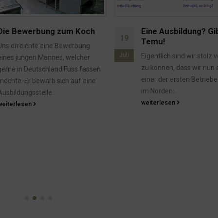
Eine Ausbildung? Gibts bei
Angepisst.
21
Temu!
Zwar dürfte der Blumen
Juli
Eigentlich sind wir stolz verkünden
angepisster als wir sein,
zu können, dass wir nun auch als
ganz glücklich macht uns
einer der ersten Betriebe hier oben
Entdeckung auch nicht.
im Norden...
wir...
weiterlesen
weiterlesen