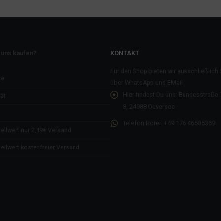
 uns kaufen?
KONTAKT
Für den Shop bieten wir ausschließlich
ce
über WhatsApp und EMail
Hier findest Du uns:
Bundesstraße 7
ät
8, 24988 Oeversee
Telefon Hotel:
+49 176 46585369
ellwert nur 2,49€ Versand
ellwert kostenfreier Versand