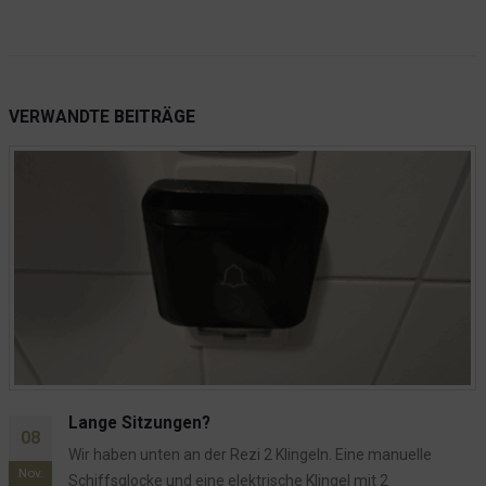
Was macht man mit schlechten Google Bewertungen?
Vor 3 Jahren hieß es Abstand halten
Ideen aus dem Wartezimmer
VERWANDTE
BEITRÄGE
Und sie pissten... und pissten... und pissten...
In Deutschland wird nur die EC Karte akzeptiert
Kiek mol in!
Pisst bitte woanders!
Unser "Restaurant"
Hotel Seeblick führt in die Irre
Die EON ist schon ein sehr komischer Verein
Die Lappen
Oeversee - "Teermafia" - gerne teilen!
Wo kein Bratenfett ist, riecht es nach Bratenfett
Lange Sitzungen?
08
Gäste der LGBTQ+ Community sind natürlich herzlich willkommen
Wir haben unten an der Rezi 2 Klingeln. Eine manuelle
Nov.
Ein großes Dankeschön
Schiffsglocke und eine elektrische Klingel mit 2