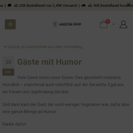
Nein. Wir möchten nicht! Wir brauchen keine Unterstützung bei der
e | 🚚 ab 20€ Bestellwert nur 2,49€ Versand | 🚛 ab 50€ Bestellwert kostenfre
Entfernung von "schlechten" Bewertungen!
Harald Schmidt wünscht gute Nacht
0
Willkommen am Sankelmarker See – Dein Hotel inmitten einer
faszinierenden Geschichte
Fundstück der besonderen Art – oder: Manche Dinge will man
Zurück zu Geschichten aus dem Hotelalltag
einfach nicht verstehen
Gäste mit Humor
Unser Vertrag bei Octopusenergy
20
Obdachlose Überraschung am frühen Morgen im Bistro
Okt.
Stille Nacht, kalte Nacht. Wenn man zu dämlich ist...
Viele Gäste loben unser Essen. Dies geschieht meistens
mündlich – manchmal auch schriftlich auf der Serviette. Egal wie,
Sehr merkwürdiges Fundstück
wir freuen uns regelmässig darüber.
Es wird Zeit für unser Bistro - bevor ich platze
Sturmwarnung
Und dann kam der Gast, der wohl weniger Vegetarier war, dafür aber
eine ganze Menge an Humor.
Wenn der Junior der Kinderarbeit frönt
Immer im Sinne unserer Gäste - Early Checkin mal anders
Danke dafür!
Und dann kam eine Toilette...