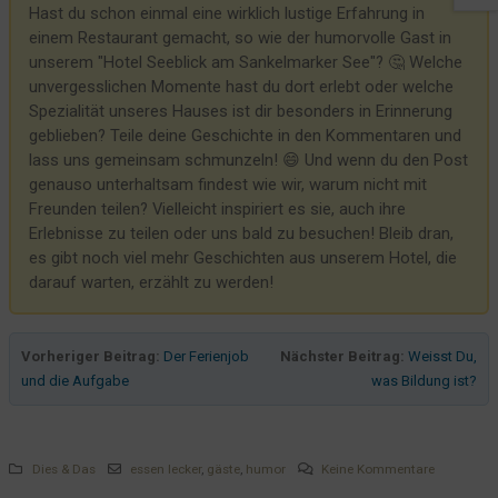
Hast du schon einmal eine wirklich lustige Erfahrung in
NICHT öffentlich
einem Restaurant gemacht, so wie der humorvolle Gast in
Wir wollen immer schön für unsere Gäste sein
unserem "Hotel Seeblick am Sankelmarker See"? 🤔 Welche
Haberbühne
unvergesslichen Momente hast du dort erlebt oder welche
Spezialität unseres Hauses ist dir besonders in Erinnerung
Zettelwirtschaft
geblieben? Teile deine Geschichte in den Kommentaren und
Eine Taschenlampe? Bitte, gerne!
lass uns gemeinsam schmunzeln! 😄 Und wenn du den Post
Lesezirkel & Co
genauso unterhaltsam findest wie wir, warum nicht mit
Freunden teilen? Vielleicht inspiriert es sie, auch ihre
Der Eimer
Erlebnisse zu teilen oder uns bald zu besuchen! Bleib dran,
Das Geschirrtuch und die Ehrlichkeit
es gibt noch viel mehr Geschichten aus unserem Hotel, die
darauf warten, erzählt zu werden!
Hildegard auf großer Fahrt
Azubi 1 ist nicht amused
Ist ein Frühstücksbuffet noch zeitgemäß?
Vorheriger Beitrag:
Der Ferienjob
Nächster Beitrag:
Weisst Du,
und die Aufgabe
was Bildung ist?
TP-LINK ER605 - Und das Internet rennt
Was vorne steht, schmeckt am Besten
Schrägparkende Schrägparker
Dies & Das
essen lecker
,
gäste
,
humor
Keine Kommentare
Da sieh mal einer her...