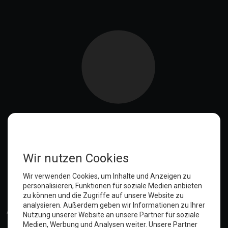
Das gekippte Fenster
Die zerlöcherte Tür
Ein Hocker für den Notfall
Das Haus mit USB
Wir können auch anders - Buffet für unsere Gäste
Nun, was ist denn wohl die EnSikuMav?
Der Kampf um die Zimmer
Remondis: Der Weg war umsonst
Der Fensterputzer war da
Das Präservativ und unsere Stühle
Katze entlaufen!
Angepisst.
Verschwörungstheorien!!!
Dennis wurde outsourced
Anmelden
Der Notfall und die Türgarderobe