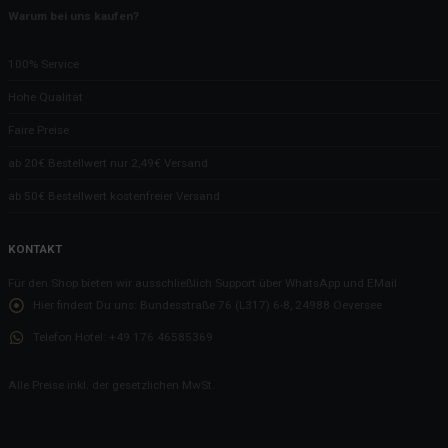
Aber.... warum?
Warum bei uns kaufen?
Es gibt zu wenig Raucher
100% Service
Hier gibt es Kondome!
Hohe Qualität
Papa, findest Du das nicht laut?
Faire Preise
Gelebte Nachhaltigkeit
ab 20€ Bestellwert nur 2,49€ Versand
Unseren Willkommensgruß gibt es nun auch für zu Hause!
Ob wir genug Parkplätze haben?
ab 50€ Bestellwert kostenfreier Versand
Die Unterseite eines Tisches
KONTAKT
Unsere Gästepads und das störende Licht
Für den Shop bieten wir ausschließlich Support über WhatsApp und EMail
Die Bewerbung zum Koch
Hier findest Du uns:
Bundesstraße 76 (L317) 6-8, 24988 Oeversee
Die 3 Cent reißen es dann raus...?
Telefon Hotel:
+49 176 46585369
Die mühsame Kommunikation bzgl. der L317
Nehmt DAS, Ihr kleinen Weihnachtsmuffel
Alle Preise inkl. der gesetzlichen MwSt.
Nachhaltigkeit und so
WLAN