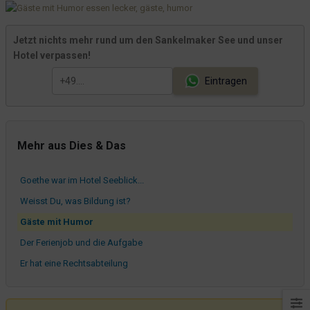
Wenn man sich so garnicht beobachtet fühlt...
Da hat ein Hund einen Gehstock gepisst!
Jetzt nichts mehr rund um den Sankelmaker See und unser
Hotel verpassen!
Ein Bett und seine Beanspruchung
noreply@pissmail.com
Eintragen
Lange Sitzungen?
Tolle Gäste
Frisch gepresster OSaft
Mehr aus Dies & Das
Die Laterne und die Fussmatte
Goethe war im Hotel Seeblick...
Weisst Du, was Bildung ist?
Gäste mit Humor
Der Ferienjob und die Aufgabe
Er hat eine Rechtsabteilung
Wir machen es mit Ziegen...
So falsch liegen Netto & Co garnicht - und auch unser Parkplatz ist