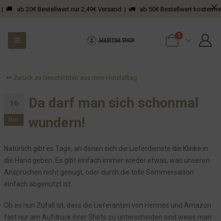
Das ist ein Hocker!
 🚚 ab 20€ Bestellwert nur 2,49€ Versand | 🚛 ab 50€ Bestellwert kostenfreie
Früh übt sich, wer Service lernen will
Da geht den Gästen ein Licht an
0
Wollt Ihr uns mal so richtig auf die Nerven gehen?
Wir haben sie: Die Flensburger Quietscheente!
Zurück zu Geschichten aus dem Hotelalltag
Neue Visitenkarten
Neues von Herrn Z....
Da darf man sich schonmal
16
Neue Artikel im Onlineshop
wundern!
Nov.
Ein Fernseher in der Rezeption
Unser kleiner maritimer Shop
Natürlich gibt es Tage, an denen sich die Lieferdienste die Klinke in
Ein bisschen Malern, ein bisschen aufbauen
die Hand geben. Es gibt einfach immer wieder etwas, was unseren
Zack Bumm Fabelhaft
Ansprüchen nicht genügt, oder durch die tolle Sommersaison
Momente der Freude und Dankbarkeit
einfach abgenutzt ist.
Und dann war da noch der Herr Z....
Ob es nun Zufall ist, dass die Lieferanten von Hermes und Amazon
Das Cafe Seeblick auf alten Postkarten
fast nur am Aufdruck ihrer Shirts zu unterscheiden sind weiss man