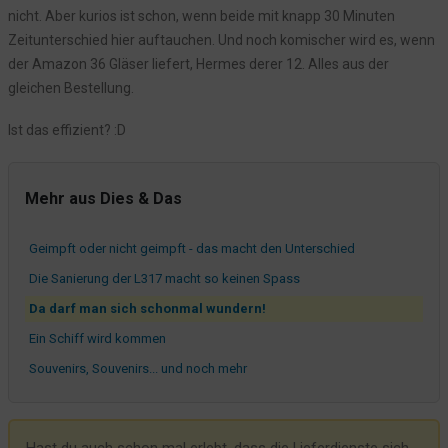
Der Hund - Das Auto - Die Katze
nicht. Aber kurios ist schon, wenn beide mit knapp 30 Minuten
Zeitunterschied hier auftauchen. Und noch komischer wird es, wenn
Schiffstaufe - ohne Sekt und so
der Amazon 36 Gläser liefert, Hermes derer 12. Alles aus der
Lecker Flammkuchen im Angebot
gleichen Bestellung.
Punschen am Sankelmarker See
Warum sind pinkfarbene Regenschirme irgendwie besser?
Ist das effizient? :D
Apropos Getränke
Ein ehrliches Getränk zu später Stunde
Mehr aus Dies & Das
Gustav - der Hotel Pfau
Geimpft oder nicht geimpft - das macht den Unterschied
Die Sanierung der L317 macht so keinen Spass
Da darf man sich schonmal wundern!
Ein Schiff wird kommen
Souvenirs, Souvenirs... und noch mehr
Warum ein Hotel?
Willkommen im Hotel Seeblick