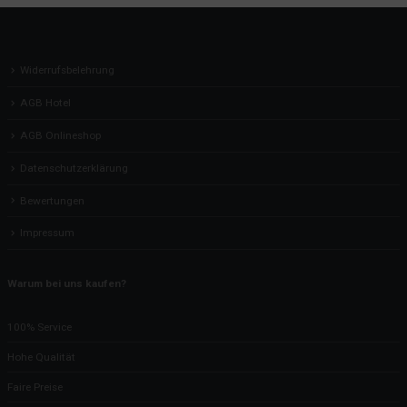
Widerrufsbelehrung
AGB Hotel
AGB Onlineshop
Datenschutzerklärung
Bewertungen
Impressum
Warum bei uns kaufen?
100% Service
Hohe Qualität
Faire Preise