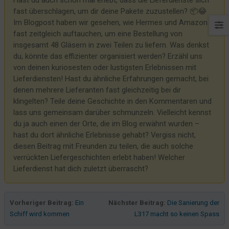
Hast du auch schon mal erlebt, dass die Lieferdienste sich
fast überschlagen, um dir deine Pakete zuzustellen? 📦😂
Im Blogpost haben wir gesehen, wie Hermes und Amazon
fast zeitgleich auftauchen, um eine Bestellung von
insgesamt 48 Gläsern in zwei Teilen zu liefern. Was denkst
du, könnte das effizienter organisiert werden? Erzähl uns
von deinen kuriosesten oder lustigsten Erlebnissen mit
Lieferdiensten! Hast du ähnliche Erfahrungen gemacht, bei
denen mehrere Lieferanten fast gleichzeitig bei dir
klingelten? Teile deine Geschichte in den Kommentaren und
lass uns gemeinsam darüber schmunzeln. Vielleicht kennst
du ja auch einen der Orte, die im Blog erwähnt wurden –
hast du dort ähnliche Erlebnisse gehabt? Vergiss nicht,
diesen Beitrag mit Freunden zu teilen, die auch solche
verrückten Liefergeschichten erlebt haben! Welcher
Lieferdienst hat dich zuletzt überrascht?
Vorheriger Beitrag:
Ein
Nächster Beitrag:
Die Sanierung der
Schiff wird kommen
L317 macht so keinen Spass