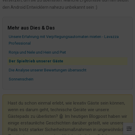
Nutzerorientiert mit einem Hauch überflüssigem Schnickschnack
den Android Entwicklern nahezu unbekannt sein :)
Wo sind die Kugelschreiber?
Und weiter geht das lustige Spielchen der EON
Mehr aus Dies & Das
Der Garten, die Zäune und die Hunde
Unsere Erfahrung mit Verpflegungsautomaten mieten - Lavazza
Professional
Ronja und Nele und Hein und Piet
Der Spieltrieb unserer Gäste
Die Analyse unserer Bewertungen überrascht
Sonnenschein
Frühstück aufs zimmer hotel
Normalerweise beleidigen wir unsere Gäste nicht...
Hast du schon einmal erlebt, wie kreativ Gäste sein können,
Eon, das Inkasso und die Wand
wenn es darum geht, technische Geräte wie unsere
Die Sache mit den Thermobechern
Gästepads zu überlisten? 🤖 Im heutigen Blogpost haben wir
einige erstaunliche Geschichten darüber geteilt, wie unsere
Unsere Azubis: Ronja und Nele
Pads trotz starker Sicherheitsmaßnahmen in ungewöhnliche
Aber.... warum?