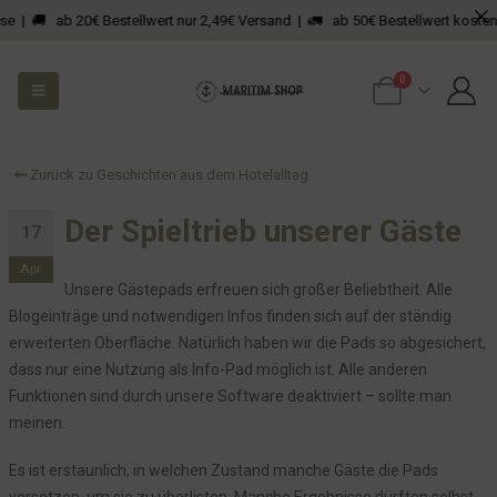
Was macht man mit schlechten Google Bewertungen?
e | 🚚 ab 20€ Bestellwert nur 2,49€ Versand | 🚛 ab 50€ Bestellwert kostenfre
Vor 3 Jahren hieß es Abstand halten
Ideen aus dem Wartezimmer
0
Und sie pissten... und pissten... und pissten...
In Deutschland wird nur die EC Karte akzeptiert
Kiek mol in!
Zurück zu Geschichten aus dem Hotelalltag
Pisst bitte woanders!
Der Spieltrieb unserer Gäste
17
Unser "Restaurant"
Hotel Seeblick führt in die Irre
Apr.
Unsere Gästepads erfreuen sich großer Beliebtheit. Alle
Die EON ist schon ein sehr komischer Verein
Blogeinträge und notwendigen Infos finden sich auf der ständig
Die Lappen
erweiterten Oberfläche. Natürlich haben wir die Pads so abgesichert,
Oeversee - "Teermafia" - gerne teilen!
dass nur eine Nutzung als Info-Pad möglich ist. Alle anderen
Funktionen sind durch unsere Software deaktiviert – sollte man
Wo kein Bratenfett ist, riecht es nach Bratenfett
meinen.
Gäste der LGBTQ+ Community sind natürlich herzlich willkommen
Ein großes Dankeschön
Es ist erstaunlich, in welchen Zustand manche Gäste die Pads
versetzen, um sie zu überlisten. Manche Ergebnisse dürften selbst