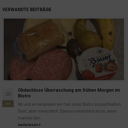
Die hat aber gesagt...
VERWANDTE
BEITRÄGE
Da hadder Geburtstag!
Papa? Heute übernachten wir im Hotel!
Kurz und Knapp - 8,7 / 10
Lavazza Automaten und so...
Das Loch
Mats Lukas: Klick und weg!
Rauchen verboten!
Ahoi Hein!
Besondere Wünsche? Bitte sehr!
Obdachlose Überraschung am frühen Morgen im
Anonyme Bewertungen
20
Bistro
Betriebspraktikum: Tschüss Nele, Tschüss Ronja
Jan.
Ab und an vergessen wir mal, unser Bistro zuzuschließen.
Eine neue Geschirrspülmaschine
Doof, aber menschlich. Ebenso menschlich ist es, wenn
man bei den...
Dieses Hotel setzt neue Standards!
weiterlesen
Corona machts möglich?