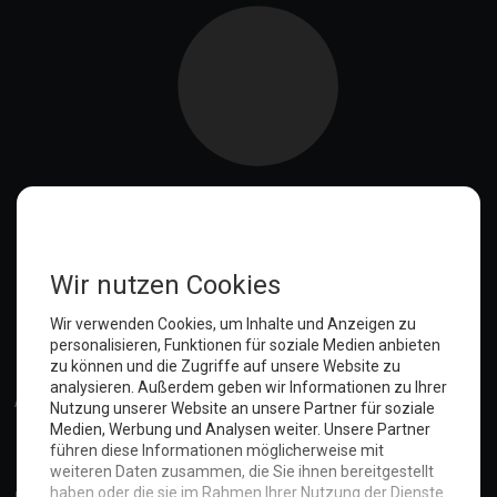
Schiffstaufe - ohne Sekt und so
Lecker Flammkuchen im Angebot
Punschen am Sankelmarker See
Warum sind pinkfarbene Regenschirme irgendwie besser?
Apropos Getränke
Ein ehrliches Getränk zu später Stunde
Gustav - der Hotel Pfau
Geimpft oder nicht geimpft - das macht den Unterschied
Die Sanierung der L317 macht so keinen Spass
Da darf man sich schonmal wundern!
Ein Schiff wird kommen
Souvenirs, Souvenirs... und noch mehr
Anmelden
Warum ein Hotel?
Willkommen im Hotel Seeblick