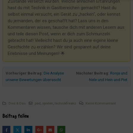
Zustände versetzt wurden. Welche ähnlichen Erfahrungen
Es gibt zu wenig Raucher
hast du mit Technik in Gastbereichen gemacht? Hast du
selbst einmal versucht, ein Gerät zu „hacken“, oder kennst
Hier gibt es Kondome!
du jemanden, der es geschafft hat? Lass uns in den
Papa, findest Du das nicht laut?
Kommentaren wissen, tausche dich mit anderen Lesern aus
und teile diesen Post, wenn er dich zum Schmunzeln
Gelebte Nachhaltigkeit
gebracht hat! Vielleicht hast du ja auch eine eigene kleine
Unseren Willkommensgruß gibt es nun auch für zu Hause!
Geschichte zu erzählen? Wir sind gespannt auf deine
Ob wir genug Parkplätze haben?
Erlebnisse und Meinungen! 🌟
Die Unterseite eines Tisches
Unsere Gästepads und das störende Licht
Vorheriger Beitrag:
Die Analyse
Nächster Beitrag:
Ronja und
Die Bewerbung zum Koch
unserer Bewertungen überrascht
Nele und Hein und Piet
Die 3 Cent reißen es dann raus...?
Die mühsame Kommunikation bzgl. der L317
Dies & Das
pad
,
spielen
,
technikfreaks
Keine Kommentare
Nehmt DAS, Ihr kleinen Weihnachtsmuffel
Nachhaltigkeit und so
Beitrag teilen
WLAN
Das gekippte Fenster