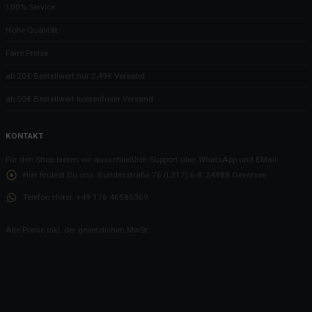
100% Service
Früh übt sich, wer Service lernen will
Hohe Qualität
Da geht den Gästen ein Licht an
Faire Preise
Wollt Ihr uns mal so richtig auf die Nerven gehen?
ab 20€ Bestellwert nur 2,49€ Versand
Wir haben sie: Die Flensburger Quietscheente!
ab 50€ Bestellwert kostenfreier Versand
Neue Visitenkarten
Neues von Herrn Z....
KONTAKT
Neue Artikel im Onlineshop
Für den Shop bieten wir ausschließlich Support über WhatsApp und EMail
Ein Fernseher in der Rezeption
Hier findest Du uns:
Bundesstraße 76 (L317) 6-8, 24988 Oeversee
Unser kleiner maritimer Shop
Telefon Hotel:
+49 176 46585369
Ein bisschen Malern, ein bisschen aufbauen
Zack Bumm Fabelhaft
Alle Preise inkl. der gesetzlichen MwSt.
Momente der Freude und Dankbarkeit
Und dann war da noch der Herr Z....
Das Cafe Seeblick auf alten Postkarten
Der Hund - Das Auto - Die Katze