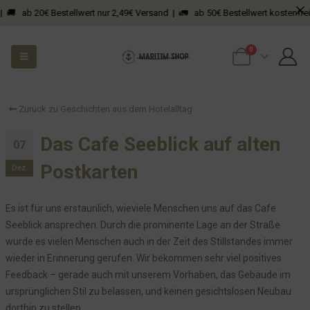
Ob wir genug Parkplätze haben?
ab 20€ Bestellwert nur 2,49€ Versand | 🚛 ab 50€ Bestellwert kostenfreier Ve
Die Unterseite eines Tisches
0
Unsere Gästepads und das störende Licht
Die Bewerbung zum Koch
Die 3 Cent reißen es dann raus...?
Zurück zu Geschichten aus dem Hotelalltag
Die mühsame Kommunikation bzgl. der L317
Nehmt DAS, Ihr kleinen Weihnachtsmuffel
Das Cafe Seeblick auf alten
07
Nachhaltigkeit und so
Postkarten
Dez.
WLAN
Das gekippte Fenster
Es ist für uns erstaunlich, wieviele Menschen uns auf das Cafe
Die zerlöcherte Tür
Seeblick ansprechen. Durch die prominente Lage an der Straße
Ein Hocker für den Notfall
wurde es vielen Menschen auch in der Zeit des Stillstandes immer
wieder in Erinnerung gerufen. Wir bekommen sehr viel positives
Das Haus mit USB
Feedback – gerade auch mit unserem Vorhaben, das Gebäude im
Wir können auch anders - Buffet für unsere Gäste
ursprünglichen Stil zu belassen, und keinen gesichtslosen Neubau
Nun, was ist denn wohl die EnSikuMav?
dorthin zu stellen.