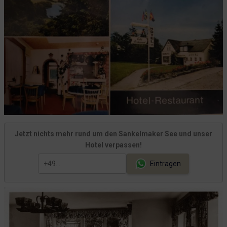
Das Loch
Mats Lukas: Klick und weg!
Rauchen verboten!
Ahoi Hein!
Besondere Wünsche? Bitte sehr!
Anonyme Bewertungen
Betriebspraktikum: Tschüss Nele, Tschüss Ronja
Eine neue Geschirrspülmaschine
Dieses Hotel setzt neue Standards!
Jetzt nichts mehr rund um den Sankelmaker See und unser
Corona machts möglich?
Hotel verpassen!
Feedback von den Kleinen
Eintragen
Verarscht vom Lieferdienst
Lets Fetz sprach der Hund
Auf Rasen kann es mal matschig sein
Pads, Praktikantinnen und Design