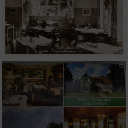
Alla Hopp!
Morgenmuffel? Keine Chance!
Der Sturm - immer der Lage voraus
Die mühsame Suche nach dem Praktikumsplatz
Die einen hungern, die anderen nicht
Kennt Ihr noch Herrn Z.? Hier kommt Herr S.!
Das neue Pad hängt schon!
Mal eben ein Pad geschrottet
Frozen Gustav
Das ist ein Hocker!
Früh übt sich, wer Service lernen will
Da geht den Gästen ein Licht an
Wollt Ihr uns mal so richtig auf die Nerven gehen?
Wir haben sie: Die Flensburger Quietscheente!
Neue Visitenkarten