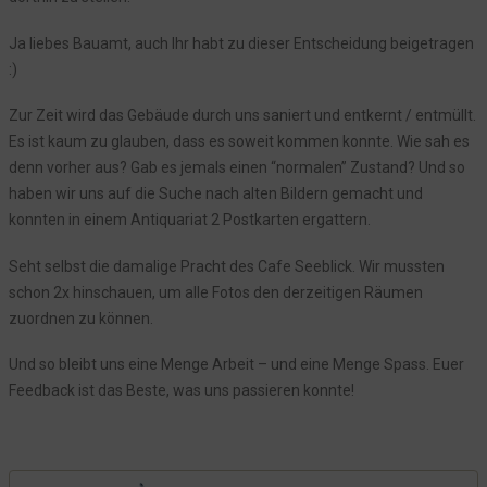
Der Kampf um die Zimmer
Ja liebes Bauamt, auch Ihr habt zu dieser Entscheidung beigetragen
Remondis: Der Weg war umsonst
:)
Der Fensterputzer war da
Das Präservativ und unsere Stühle
Zur Zeit wird das Gebäude durch uns saniert und entkernt / entmüllt.
Es ist kaum zu glauben, dass es soweit kommen konnte. Wie sah es
Katze entlaufen!
denn vorher aus? Gab es jemals einen “normalen” Zustand? Und so
Angepisst.
haben wir uns auf die Suche nach alten Bildern gemacht und
Verschwörungstheorien!!!
konnten in einem Antiquariat 2 Postkarten ergattern.
Dennis wurde outsourced
Seht selbst die damalige Pracht des Cafe Seeblick. Wir mussten
Der Notfall und die Türgarderobe
schon 2x hinschauen, um alle Fotos den derzeitigen Räumen
Notfall im Hotel: Wenn es schnell gehen muss
zuordnen zu können.
Die merkwürdige Bestellung bei Bauhaus
Und so bleibt uns eine Menge Arbeit – und eine Menge Spass. Euer
Schauts Euch an, was denkt Ihr?
Feedback ist das Beste, was uns passieren konnte!
Wenn der Gast bucht, Du ihn aber nicht im System hast
Die Spende für den Abiball
Das Getöse hat ein Ende