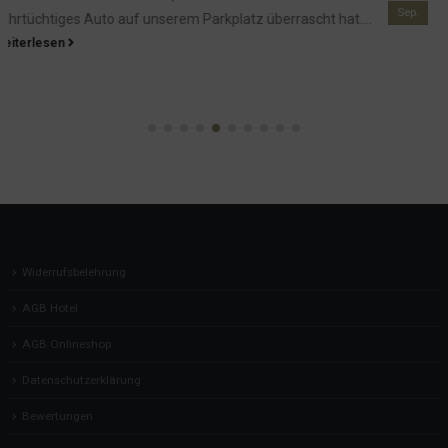
Sep.
unseren Gästen in Zukunft das Frühstück servieren
möchten. Gang und...
weiterlesen
Widerrufsbelehrung
AGB Hotel
AGB Onlineshop
Datenschutzerklärung
Bewertungen