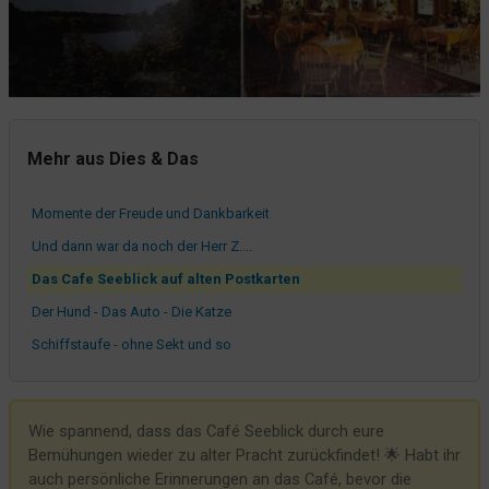
Neues von Herrn Z....
Neue Artikel im Onlineshop
Ein Fernseher in der Rezeption
Unser kleiner maritimer Shop
Ein bisschen Malern, ein bisschen aufbauen
Mehr aus Dies & Das
Zack Bumm Fabelhaft
Momente der Freude und Dankbarkeit
Und dann war da noch der Herr Z....
Das Cafe Seeblick auf alten Postkarten
Der Hund - Das Auto - Die Katze
Schiffstaufe - ohne Sekt und so
Lecker Flammkuchen im Angebot
Punschen am Sankelmarker See
Wie spannend, dass das Café Seeblick durch eure
Warum sind pinkfarbene Regenschirme irgendwie besser?
Bemühungen wieder zu alter Pracht zurückfindet! 🌟 Habt ihr
Apropos Getränke
auch persönliche Erinnerungen an das Café, bevor die