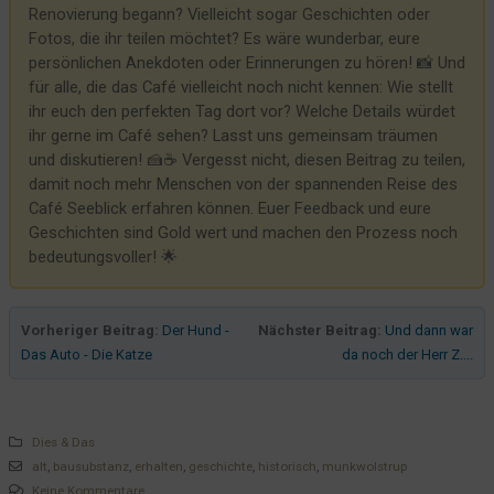
Renovierung begann? Vielleicht sogar Geschichten oder
Ein ehrliches Getränk zu später Stunde
Fotos, die ihr teilen möchtet? Es wäre wunderbar, eure
Gustav - der Hotel Pfau
persönlichen Anekdoten oder Erinnerungen zu hören! 📸 Und
Geimpft oder nicht geimpft - das macht den Unterschied
für alle, die das Café vielleicht noch nicht kennen: Wie stellt
ihr euch den perfekten Tag dort vor? Welche Details würdet
Die Sanierung der L317 macht so keinen Spass
ihr gerne im Café sehen? Lasst uns gemeinsam träumen
Da darf man sich schonmal wundern!
und diskutieren! 🍰☕ Vergesst nicht, diesen Beitrag zu teilen,
damit noch mehr Menschen von der spannenden Reise des
Ein Schiff wird kommen
Café Seeblick erfahren können. Euer Feedback und eure
Souvenirs, Souvenirs... und noch mehr
Geschichten sind Gold wert und machen den Prozess noch
Warum ein Hotel?
bedeutungsvoller! 🌟
Willkommen im Hotel Seeblick
Vorheriger Beitrag:
Der Hund -
Nächster Beitrag:
Und dann war
Das Auto - Die Katze
da noch der Herr Z....
Dies & Das
alt
,
bausubstanz
,
erhalten
,
geschichte
,
historisch
,
munkwolstrup
Keine Kommentare