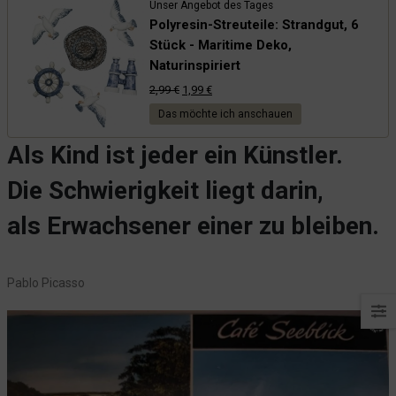
Unser Angebot des Tages
Die Wirren um Herrn R. aus DK
Polyresin-Streuteile: Strandgut, 6
Gartenpflege und so...
Stück - Maritime Deko,
Naturinspiriert
Nicht nur der Hein hat Hunger
Ursprünglicher
Aktueller
2,99
€
1,99
€
Wunderschöne Natur: Der Sankelmarker See
Preis
Preis
Das möchte ich anschauen
Das haben die doch geklaut?
war:
ist:
Die Sache mit dem Praktikum
Als Kind ist jeder ein Künstler.
2,99 €
1,99 €.
Pizza, Pasta und Meer
Die Schwierigkeit liegt darin,
Das Loch
als Erwachsener einer zu bleiben.
Was pink ist, wird nicht geklaut!
Lastschrift? Am Mors!
Die hat aber gesagt...
Pablo Picasso
Da hadder Geburtstag!
Papa? Heute übernachten wir im Hotel!
Kurz und Knapp - 8,7 / 10
Lavazza Automaten und so...