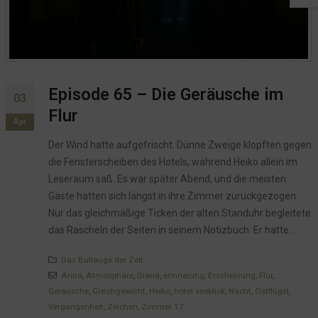
Episode 65 – Die Geräusche im
03
Flur
Apr.
Der Wind hatte aufgefrischt. Dünne Zweige klopften gegen
die Fensterscheiben des Hotels, während Heiko allein im
Leseraum saß. Es war später Abend, und die meisten
Gäste hatten sich längst in ihre Zimmer zurückgezogen.
Nur das gleichmäßige Ticken der alten Standuhr begleitete
das Rascheln der Seiten in seinem Notizbuch. Er hatte...
Das Bullauge der Zeit
Anna
,
Atmosphäre
,
Diana
,
erinnerung
,
Erscheinung
,
Flur
,
Geräusche
,
Gleichgewicht
,
Heiko
,
hotel seeblick
,
Nacht
,
Ostflügel
,
Vergangenheit
,
Zeichen
,
Zimmer 17