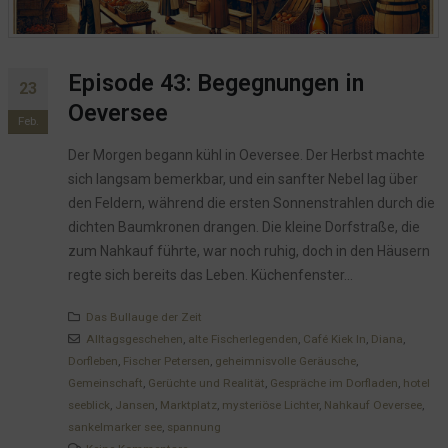
Episode 43: Begegnungen in
23
Oeversee
Feb.
Der Morgen begann kühl in Oeversee. Der Herbst machte
sich langsam bemerkbar, und ein sanfter Nebel lag über
den Feldern, während die ersten Sonnenstrahlen durch die
dichten Baumkronen drangen. Die kleine Dorfstraße, die
zum Nahkauf führte, war noch ruhig, doch in den Häusern
regte sich bereits das Leben. Küchenfenster...
Das Bullauge der Zeit
Alltagsgeschehen
,
alte Fischerlegenden
,
Café Kiek In
,
Diana
,
Dorfleben
,
Fischer Petersen
,
geheimnisvolle Geräusche
,
Gemeinschaft
,
Gerüchte und Realität
,
Gespräche im Dorfladen
,
hotel
seeblick
,
Jansen
,
Marktplatz
,
mysteriöse Lichter
,
Nahkauf Oeversee
,
sankelmarker see
,
spannung