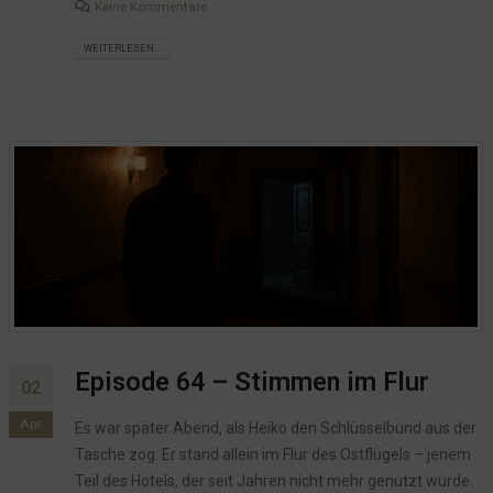
Keine Kommentare
WEITERLESEN...
Episode 64 – Stimmen im Flur
02
Apr.
Es war später Abend, als Heiko den Schlüsselbund aus der
Tasche zog. Er stand allein im Flur des Ostflügels – jenem
Teil des Hotels, der seit Jahren nicht mehr genutzt wurde.