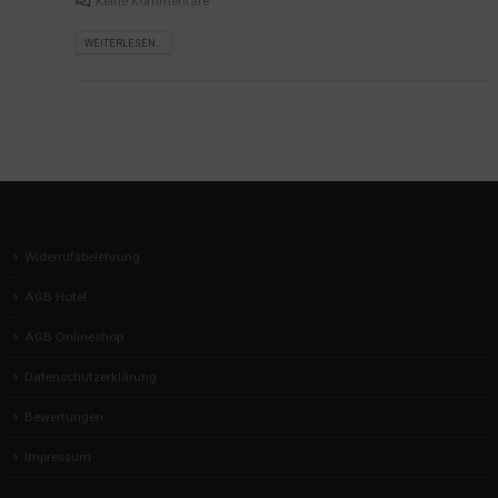
Keine Kommentare
WEITERLESEN...
Widerrufsbelehrung
AGB Hotel
AGB Onlineshop
Datenschutzerklärung
Bewertungen
Impressum