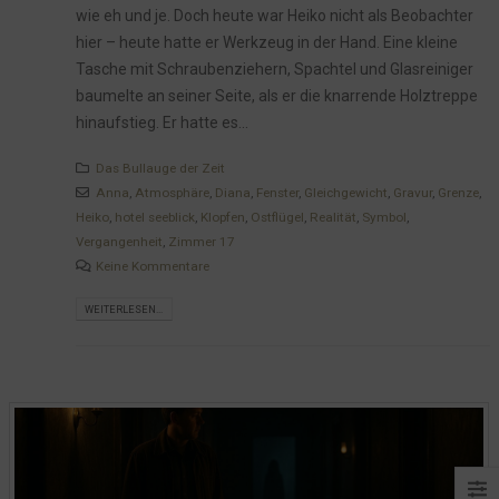
wie eh und je. Doch heute war Heiko nicht als Beobachter
hier – heute hatte er Werkzeug in der Hand. Eine kleine
Tasche mit Schraubenziehern, Spachtel und Glasreiniger
baumelte an seiner Seite, als er die knarrende Holztreppe
hinaufstieg. Er hatte es...
Das Bullauge der Zeit
Anna
,
Atmosphäre
,
Diana
,
Fenster
,
Gleichgewicht
,
Gravur
,
Grenze
,
Heiko
,
hotel seeblick
,
Klopfen
,
Ostflügel
,
Realität
,
Symbol
,
Vergangenheit
,
Zimmer 17
Keine Kommentare
WEITERLESEN...