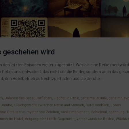
s geschehen wird
n den letzten Episoden weiter zugespitzt. Was als eine Reihe merkwürd
 Geheimnis entwickelt, das nicht nur die Kinder, sondern auch das ges
, den Hotelbetrieb aufrechtzuerhalten und die Unruhe...
ch
,
Balance des Sees
,
Dorfleben
,
Fischer in Panik
,
geheime Rituale
,
geheimnisvo
 Unruhe
,
Gleichgewicht zwischen Natur und Mensch
,
hotel seeblick
,
Jonas
iöse Geräusche
,
mysteriöse Zeichen
,
sankelmarker see
,
Schicksal
,
spannung
,
T
mmer im Hotel
,
Vergangenheit trifft Gegenwart
,
verschwundene Relikte
,
Wächter