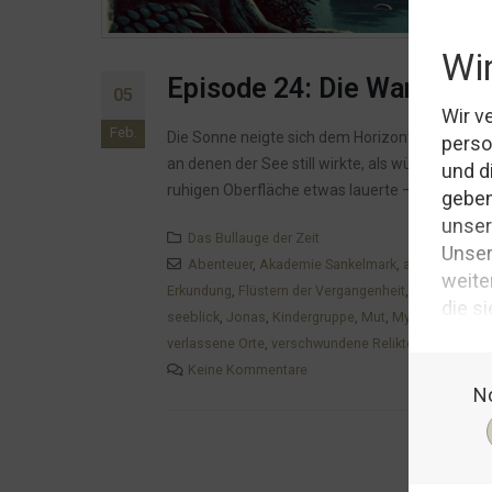
Episode 24: Die Warnung a
05
Feb.
Die Sonne neigte sich dem Horizont entgegen u
an denen der See still wirkte, als würde er sei
ruhigen Oberfläche etwas lauerte – etwas,...
Das Bullauge der Zeit
Abenteuer
,
Akademie Sankelmark
,
alte Inschrifte
Erkundung
,
Flüstern der Vergangenheit
,
Forschergeis
seeblick
,
Jonas
,
Kindergruppe
,
Mut
,
Mystik
,
Naturp
verlassene Orte
,
verschwundene Relikte
,
Wächter de
Keine Kommentare