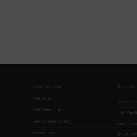
Warum bei
Widerrufsbelehrung
AGB Hotel
100% Servi
AGB Onlineshop
Hohe Qualit
Datenschutzerklärung
Faire Preise
Bewertungen
ab 20€ Best