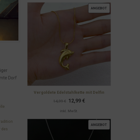
PRODUKT
ANGEBOT
IM
ANGEBOT
iger
amte Dorf
Vergoldete Edelstahlkette mit Delfin
Ursprünglicher
Aktueller
12,99
€
14,99
€
Preis
Preis
lle
war:
ist:
inkl. MwSt.
14,99 €
12,99 €.
radition
PRODUKT
ANGEBOT
 des
IM
ANGEBOT