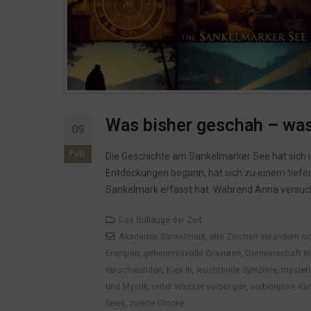
Was bisher geschah – wa
09
Feb.
Die Geschichte am Sankelmarker See hat sich i
Entdeckungen begann, hat sich zu einem tiefen
Sankelmark erfasst hat. Während Anna versucht
Das Bullauge der Zeit
Akademie Sankelmark
,
alte Zeichen verändern si
Energien
,
geheimnisvolle Gravuren
,
Gemeinschaft in
verschwunden
,
Kiek In
,
leuchtende Symbole
,
myster
und Mystik
,
unter Wasser verborgen
,
verborgene Ka
Sees
,
zweite Glocke