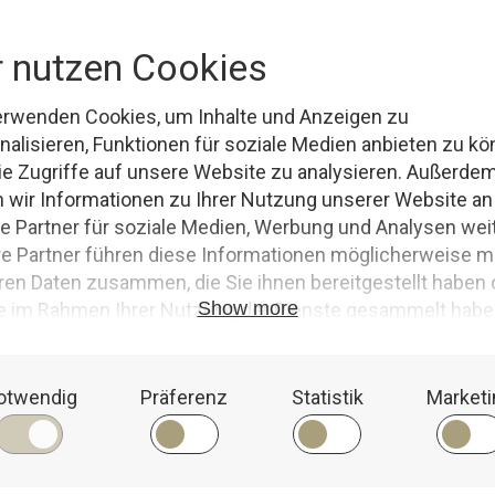
us der Tiefe
nd tauchte den Sankelmarker See in ein goldenes Licht. Es war einer di
ne Geheimnisse tief in sich verbergen. Doch die Kinder wussten, dass unte
n
,
alte Kulturen
,
alte Symbole
,
Balance des Sees
,
Bootssteg
,
Dorfbewohner
,
Dor
t
,
forschung
,
geheimnisvolle Gravuren
,
geheimnisvolles Zeichen
,
Gemeinschaf
hänomene
,
Nebel
,
Rituale
,
sankelmarker see
,
spannung
,
Spiegelung
,
verborgene 
s Sees
,
Wasser
WEIT