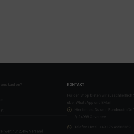
 uns kaufen?
KONTAKT
Für den Shop bieten wir ausschließlich
ce
über WhatsApp und EMail
Hier findest Du uns:
Bundesstraße 7
ät
8, 24988 Oeversee
Telefon Hotel:
+49 176 46585369
ellwert nur 2,49€ Versand