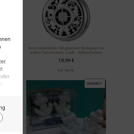
eser Tage,
r der
Dein nautischer Wegweiser Kompass im
edlen Taschenuhr Look - Silberfarben
19,99
€
inkl. MwSt.
fleben
,
t
,
hotel
PRODUKT
ANGEBOT
Wahrheit
,
IM
ANGEBOT
ERLESEN...