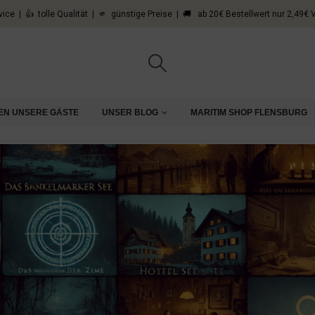
vice | 👍 tolle Qualität | 🫵 günstige Preise | 🚚 ab 20€ Bestellwert nur 2,49€
EN UNSERE GÄSTE
UNSER BLOG
MARITIM SHOP FLENSBURG