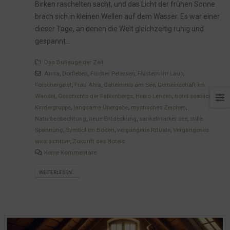
Birken raschelten sacht, und das Licht der frühen Sonne
brach sich in kleinen Wellen auf dem Wasser. Es war einer
dieser Tage, an denen die Welt gleichzeitig ruhig und
gespannt...
Das Bullauge der Zeit
Anna
,
Dorfleben
,
Fischer Petersen
,
Flüstern im Laub
,
Forschergeist
,
Frau Alva
,
Geheimnis am See
,
Gemeinschaft im
Wandel
,
Geschichte der Falkenbergs
,
Heiko Lenzen
,
hotel seeblick
,
Kindergruppe
,
langsame Übergabe
,
mystisches Zeichen
,
Naturbeobachtung
,
neue Entdeckung
,
sankelmarker see
,
stille
Spannung
,
Symbol im Boden
,
vergangene Rituale
,
Vergangenes
wird sichtbar
,
Zukunft des Hotels
Keine Kommentare
WEITERLESEN...