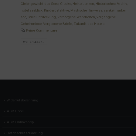
Gleichgewicht des Sees
,
Glocke
,
Heiko Lenzen
,
Historisches Archiv
,
hotel seeblick
,
Kinderdetektive
,
Mystische Hinweise
,
sankelmarker
see
,
Stille Entdeckung
,
Verborgene Wahrheiten
,
vergangene
Geheimnisse
,
Vergessene Briefe
,
Zukunft des Hotels
Keine Kommentare
WEITERLESEN...
Widerrufsbelehrung
AGB Hotel
AGB Onlineshop
Datenschutzerklärung