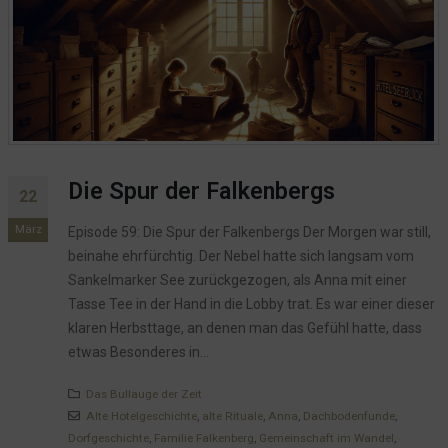
Die Spur der Falkenbergs
22
März
Episode 59: Die Spur der Falkenbergs Der Morgen war still,
beinahe ehrfürchtig. Der Nebel hatte sich langsam vom
Sankelmarker See zurückgezogen, als Anna mit einer
Tasse Tee in der Hand in die Lobby trat. Es war einer dieser
klaren Herbsttage, an denen man das Gefühl hatte, dass
etwas Besonderes in...
Das Bullauge der Zeit
Alte Hotelgeschichte
,
alte Rituale
,
Anna
,
Dachbodenfunde
,
Dorfgeschichte
,
Familie Falkenberg
,
Gemeinschaft im Wandel
,