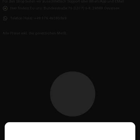
Für den Shop bieten wir ausschließlich Support über WhatsApp und EMail
Hier findest Du uns:
Bundesstraße 76 (L317) 6-8, 24988 Oeversee
Telefon Hotel:
+49 176 46585369
Alle Preise inkl. der gesetzlichen MwSt.