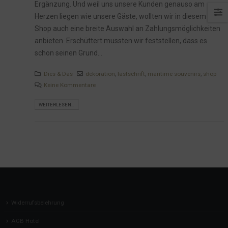
Ergänzung. Und weil uns unsere Kunden genauso am
Herzen liegen wie unsere Gäste, wollten wir in diesem
Shop auch eine breite Auswahl an Zahlungsmöglichkeiten
anbieten. Erschüttert mussten wir feststellen, dass es
schon seinen Grund...
Dies & Das
dekoration
,
lastschrift
,
maritime souvenirs
,
shop
Keine Kommentare
WEITERLESEN...
Widerrufsbelehrung
AGB Hotel