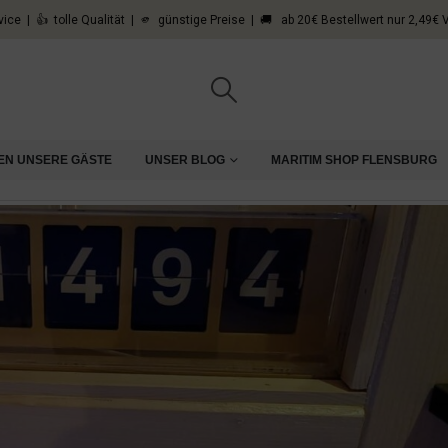
vice | 👍 tolle Qualität | 🫵 günstige Preise | 🚚 ab 20€ Bestellwert nur 2,49€
EN UNSERE GÄSTE
UNSER BLOG
MARITIM SHOP FLENSBURG