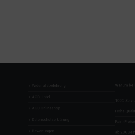
Warum bei
Widerrufsbelehrung
AGB Hotel
100% Servi
AGB Onlineshop
Hohe Qualit
Datenschutzerklärung
Faire Preise
Bewertungen
ab 20€ Best