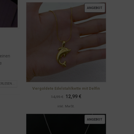
PRODUKT
ANGEBOT
IM
ANGEBOT
 einen
e
ERLESEN...
Vergoldete Edelstahlkette mit Delfin
Ursprünglicher
Aktueller
12,99
€
14,99
€
Preis
Preis
war:
ist:
inkl. MwSt.
14,99 €
12,99 €.
PRODUKT
ANGEBOT
IM
ANGEBOT