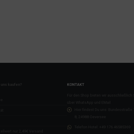
 uns kaufen?
KONTAKT
Für den Shop bieten wir ausschließlich
ce
über WhatsApp und EMail
Hier findest Du uns:
Bundesstraße 7
ät
8, 24988 Oeversee
Telefon Hotel:
+49 176 46585369
ellwert nur 2,49€ Versand