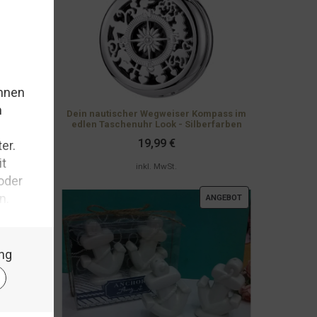
Dein nautischer Wegweiser Kompass im
edlen Taschenuhr Look - Silberfarben
19,99
€
inkl. MwSt.
PRODUKT
ANGEBOT
IM
ANGEBOT