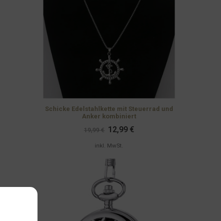
Schicke Edelstahlkette mit Steuerrad und
Anker kombiniert
Ursprünglicher
Aktueller
12,99
€
19,99
€
Preis
Preis
war:
ist:
inkl. MwSt.
19,99 €
12,99 €.