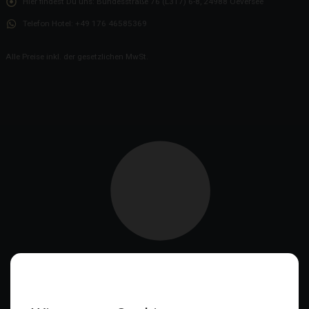
Hier findest Du uns:
Bundesstraße 76 (L317) 6-8, 24988 Oeversee
Telefon Hotel:
+49 176 46585369
Alle Preise inkl. der gesetzlichen MwSt.