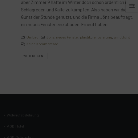
aber Zimmer 9 hatte im Winter doch schon ordentlich mit
Schlagregen und Kälte zu kämpfen. Also haben wir die
Gunst der Stunde genutzt, und die Firma Jöns beauftragt,
ein neues Fenster einzubauen. Erneut haben...
Umbau
Jöns
,
neues Fenster
,
plastik
,
renovierung
,
winddicht
Keine Kommentare
WEITERLESEN...
Widerrufsbelehrung
AGB Hotel
AGB Onlineshop