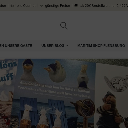
vice | 👍 tolle Qualität | 🫵 günstige Preise | 🚚 ab 20€ Bestellwert nur 2,49€
EN UNSERE GÄSTE
UNSER BLOG
MARITIM SHOP FLENSBURG