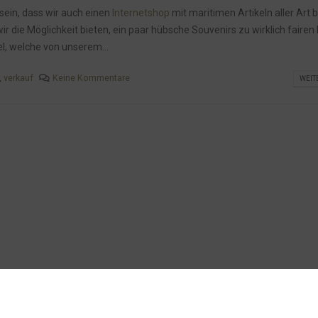
sein, dass wir auch einen
Internetshop
mit maritimen Artikeln aller Art 
 die Möglichkeit bieten, ein paar hübsche Souvenirs zu wirklich fairen
el, welche von unserem...
,
verkauf
Keine Kommentare
WEIT