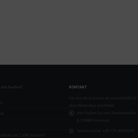
 uns kaufen?
KONTAKT
Für den Shop bieten wir ausschließlich
ce
über WhatsApp und EMail
Hier findest Du uns:
Bundesstraße 7
ät
8, 24988 Oeversee
Telefon Hotel:
+49 176 46585369
ellwert nur 2,49€ Versand