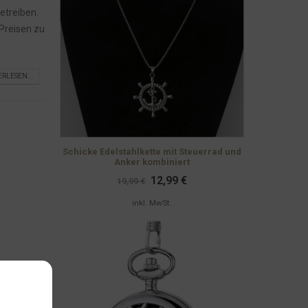
betreiben.
 Preisen zu
ERLESEN...
Schicke Edelstahlkette mit Steuerrad und
Anker kombiniert
Ursprünglicher
Aktueller
12,99
€
19,99
€
Preis
Preis
war:
ist:
inkl. MwSt.
19,99 €
12,99 €.