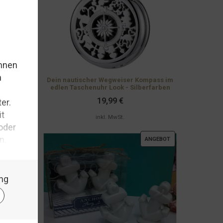
Dein nautischer Wegweiser Kompass im
edlen Taschenuhr Look - Silberfarben
19,99
€
inkl. MwSt.
PRODUKT
ANGEBOT
IM
ANGEBOT