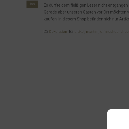
Jan.
Es dürfte dem fleißigen Leser nicht entgangen 
Gerade aber unseren Gästen vor Ort möchten wir
kaufen. In diesem Shop befinden sich nur Artik
Dekoration
artikel
,
maritim
,
onlineshop
,
shop