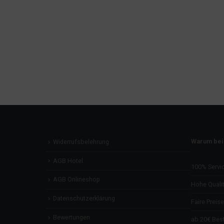
Warum bei
Widerrufsbelehrung
AGB Hotel
100% Servi
AGB Onlineshop
Hohe Qualit
Datenschutzerklärung
Faire Preise
Bewertungen
ab 20€ Best