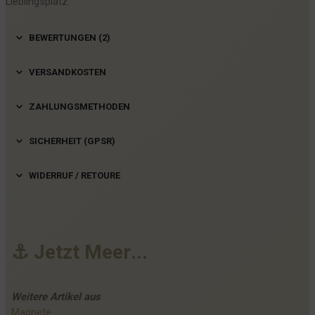
Lieblingsplatz.
BEWERTUNGEN (2)
VERSANDKOSTEN
ZAHLUNGSMETHODEN
SICHERHEIT (GPSR)
WIDERRUF / RETOURE
⚓
J
e
t
z
t
M
e
e
r
.
.
.
Weitere
Artikel
aus
Magnete