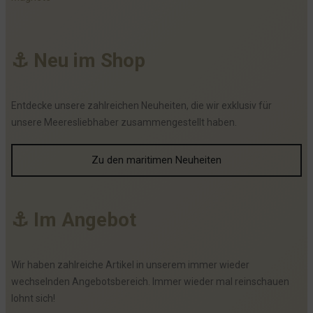
⚓
N
e
u
i
m
S
h
o
p
Entdecke unsere zahlreichen Neuheiten, die wir exklusiv für
unsere Meeresliebhaber zusammengestellt haben.
Zu den maritimen Neuheiten
⚓
I
m
A
n
g
e
b
o
t
Wir haben zahlreiche Artikel in unserem immer wieder
wechselnden Angebotsbereich. Immer wieder mal reinschauen
lohnt sich!