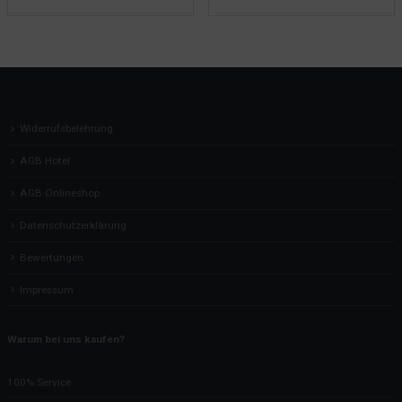
Widerrufsbelehrung
AGB Hotel
AGB Onlineshop
Datenschutzerklärung
Bewertungen
Impressum
Warum bei uns kaufen?
100% Service