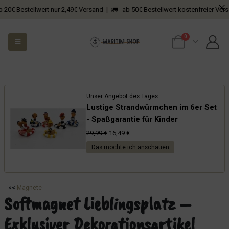
Bestellwert nur 2,49€ Versand | 🚛 ab 50€ Bestellwert kostenfreier Versand
0
Unser Angebot des Tages
Lustige Strandwürmchen im 6er Set
- Spaßgarantie für Kinder
Ursprünglicher
Aktueller
29,99
€
16,49
€
Preis
Preis
Das möchte ich anschauen
war:
ist:
29,99 €
16,49 €.
<<
Magnete
Softmagnet Lieblingsplatz –
Exklusiver Dekorationsartikel