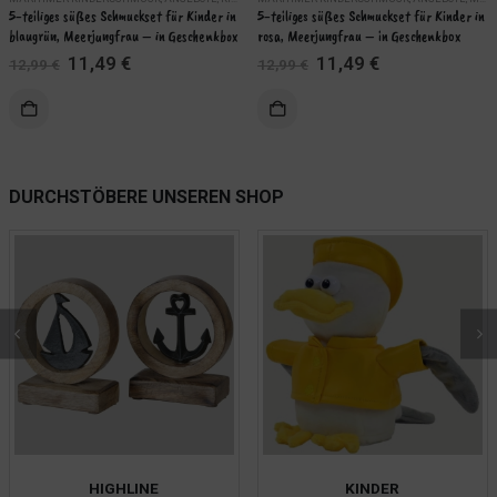
5-teiliges süßes Schmuckset für Kinder in 
5-teiliges süßes Schmuckset für Kinder in 
blaugrün, Meerjungfrau – in Geschenkbox
rosa, Meerjungfrau – in Geschenkbox
Ursprünglicher
Aktueller
Ursprünglicher
Aktueller
11,49
€
11,49
€
12,99
€
12,99
€
Preis
Preis
Preis
Preis
war:
ist:
war:
ist:
KORB
IN DEN WARENKORB
12,99 €
11,49 €.
12,99 €
11,49 €.
WEITERLES
DURCHSTÖBERE UNSEREN SHOP
HIGHLINE
KINDER