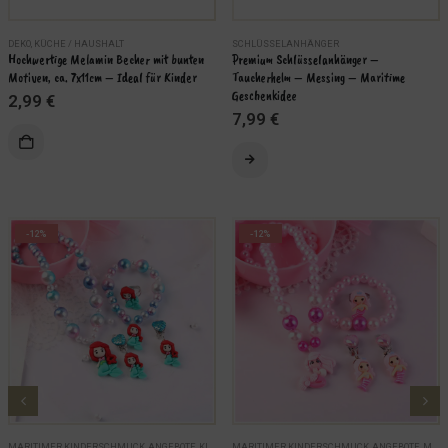
DEKO
,
KÜCHE / HAUSHALT
SCHLÜSSELANHÄNGER
Hochwertige Melamin Becher mit bunten 
Premium Schlüsselanhänger – 
Motiven, ca. 7x11cm – Ideal für Kinder
Taucherhelm – Messing – Maritime 
Geschenkidee
2,99
€
7,99
€
Dieses Produkt weist mehrere Varianten auf. Die Optionen können auf der Produktseite gewählt werden
IN DEN WARENKORB
EN
-12%
-12%
MARITIMER KINDERSCHMUCK
,
ANGEBOTE
,
KINDER
MARITIMER KINDERSCHMUCK
,
MARITIME SCHMUCKSETS
,
SCHMUCK
,
ANGEBOTE
,
MARITIME SCHMUCKSETS