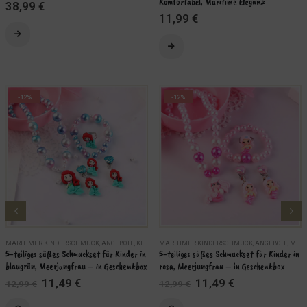
Komfortabel, Maritime Eleganz
38,99
€
11,99
€
Dieses Produkt weist mehrere Varianten auf. Die Optionen können auf der Produktseite gewählt werden
Dieses Produkt weist mehrere Varianten auf. Die Optionen können auf der Produktseite gewählt werden
KORB
WEITERLESEN
-12%
-12%
MARITIMER KINDERSCHMUCK
,
ANGEBOTE
,
KINDER
MARITIMER KINDERSCHMUCK
,
MARITIME SCHMUCKSETS
,
SCHMUCK
,
ANGEBOTE
,
MARITIME SCHMUCKSETS
5-teiliges süßes Schmuckset für Kinder in 
5-teiliges süßes Schmuckset für Kinder in 
blaugrün, Meerjungfrau – in Geschenkbox
rosa, Meerjungfrau – in Geschenkbox
Ursprünglicher
Aktueller
Ursprünglicher
Aktueller
11,49
€
11,49
€
12,99
€
12,99
€
Preis
Preis
Preis
Preis
war:
ist:
war:
ist: