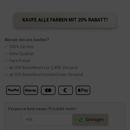
g
e
l
r
i
P
c
r
h
e
KAUFE ALLE FARBEN MIT 20% RABATT!
e
i
r
s
P
i
r
s
Warum bei uns kaufen?
e
t
i
:
✅ 100% Service
s
1
✅ Hohe Qualität
w
4
a
,
✅ Faire Preise
r
4
:
9
✅ ab 20€ Bestellwert nur 2,49€ Versand
1
✅ ab 50€ Bestellwert kostenfreier Versand
6
€
,
.
9
9
€
Verpasse kein neues Produkt mehr!
Eintragen