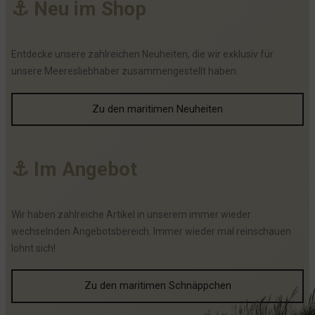
⚓
N
e
u
i
m
S
h
o
p
Entdecke unsere zahlreichen Neuheiten, die wir exklusiv für
unsere Meeresliebhaber zusammengestellt haben.
Zu den maritimen Neuheiten
⚓
I
m
A
n
g
e
b
o
t
Wir haben zahlreiche Artikel in unserem immer wieder
wechselnden Angebotsbereich. Immer wieder mal reinschauen
lohnt sich!
Zu den maritimen Schnäppchen