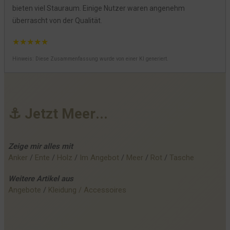
bieten viel Stauraum. Einige Nutzer waren angenehm
überrascht von der Qualität.
★
★
★
★
★
Hinweis: Diese Zusammenfassung wurde von einer KI generiert.
⚓
J
e
t
z
t
M
e
e
r
.
.
.
Zeige mir alles mit
Anker
 / 
Ente
 / 
Holz
 / 
Im Angebot
 / 
Meer
 / 
Rot
 / 
Tasche
Weitere
Artikel
aus
Angebote
 / 
Kleidung / Accessoires