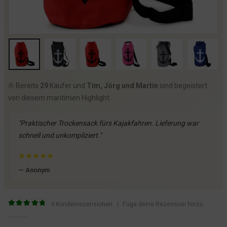
⛵️ Bereits
29
Käufer und
Tim, Jörg und Martin
sind begeistert
von diesem maritimen Highlight.
"Praktischer Trockensack fürs Kajakfahren. Lieferung war
schnell und unkompliziert."
★
★
★
★
★
— Anonym
4
Kundenrezensionen
|
Füge deine Rezension hinzu
5
von 5