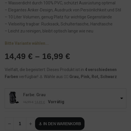
– Wasserdicht durch 100% PVC, schützt Ausrüstung optimal
– Elegantes Anker-Design, Ausdruck von Persönlichkeit und Stil
– 10 Liter Volumen, genug Platz für wichtige Gegenstände
– Vielseitig tragbar: Rucksack, Schultertasche, Handtasche
– Leicht zu reinigen, bleibt optisch lange wie neu
Bitte Variante wählen...
14,49
€
–
16,99
€
Vielfalt, die begeistert: Dieses Produkt ist in
4 verschiedenen
Farben
verfügbar! ⚓️ Wähle aus 👉🏾
Grau, Pink, Rot, Schwarz
Farbe: Grau
Vorrätig
U
A
16,99
€
14,49
€
r
k
s
t
p
u
r
e
⚓ IN DEN WARENKORB
ü
l
n
l