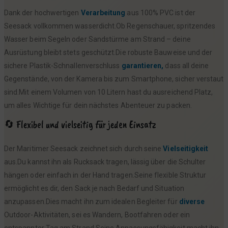
Dank der hochwertigen
Verarbeitung
aus 100% PVC ist der
Seesack vollkommen wasserdicht.Ob Regenschauer, spritzendes
Wasser beim Segeln oder Sandstürme am Strand – deine
Ausrüstung bleibt stets geschützt.Die robuste Bauweise und der
sichere Plastik-Schnallenverschluss
garantieren,
dass all deine
Gegenstände, von der Kamera bis zum Smartphone, sicher verstaut
sind.Mit einem Volumen von 10 Litern hast du ausreichend Platz,
um alles Wichtige für dein nächstes Abenteuer zu packen.
🔄 Flexibel und vielseitig für jeden Einsatz
Der Maritimer Seesack zeichnet sich durch seine
Vielseitigkeit
aus.Du kannst ihn als Rucksack tragen, lässig über die Schulter
hängen oder einfach in der Hand tragen.Seine flexible Struktur
ermöglicht es dir, den Sack je nach Bedarf und Situation
anzupassen.Dies macht ihn zum idealen Begleiter für
diverse
Outdoor-Aktivitäten, sei es Wandern, Bootfahren oder ein
entspannter Tag am Strand.Seine Anpassungsfähigkeit macht ihn