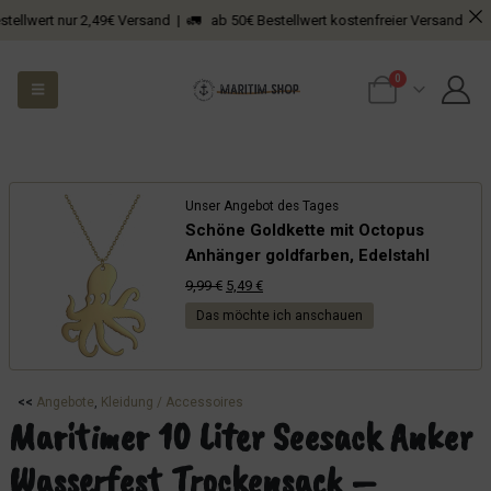
rt nur 2,49€ Versand | 🚛 ab 50€ Bestellwert kostenfreier Versand
0
Unser Angebot des Tages
Schöne Goldkette mit Octopus
Anhänger goldfarben, Edelstahl
Ursprünglicher
Aktueller
9,99
€
5,49
€
Preis
Preis
Das möchte ich anschauen
war:
ist:
9,99 €
5,49 €.
<<
Angebote
, 
Kleidung / Accessoires
Maritimer 10 Liter Seesack Anker
Wasserfest Trockensack –