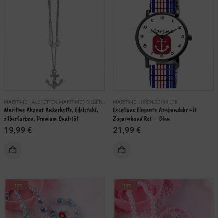
MARITIME HALSKETTEN
,
SCHMUCK
,
MARITIMER SILBERSCHMUCK
MARITIME UHREN
,
SCHMUCK
,
SCHMUCK
Maritime Akzent Ankerkette, Edelstahl, 
Excellanc Elegante Armbanduhr mit 
silberfarben, Premium Qualität
Zugarmband Rot – Blau
19,99
€
21,99
€
IN DEN WARENKORB
KORB
-12%
-12%