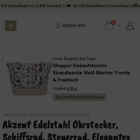
Bestellwert nur 2,49€ Versand | 🚛 ab 50€ Bestellwert kostenfreier Versand
0
Unser Angebot des Tages
Shopper Einkaufstasche
Strandtasche Weiß Maritim Trendy
& Praktisch
Ursprünglicher
Aktueller
11,99
€
6,99
€
Preis
Preis
Das möchte ich anschauen
war:
ist:
11,99 €
6,99 €.
<<
Schmuck
, 
Angebote
, 
Maritimer Silberschmuck
Akzent Edelstahl Ohrstecker,
Schiffsrad, Steuerrad, Elegantes