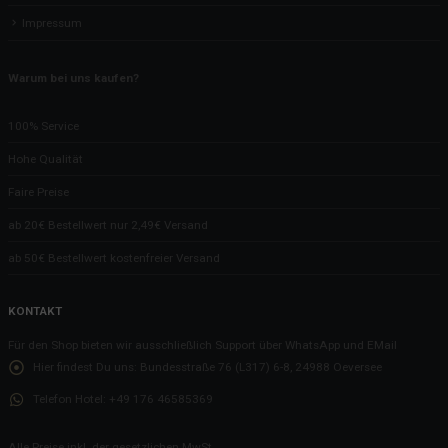
Impressum
Warum bei uns kaufen?
100% Service
Hohe Qualität
Faire Preise
ab 20€ Bestellwert nur 2,49€ Versand
ab 50€ Bestellwert kostenfreier Versand
KONTAKT
Für den Shop bieten wir ausschließlich Support über WhatsApp und EMail
Hier findest Du uns:
Bundesstraße 76 (L317) 6-8, 24988 Oeversee
Telefon Hotel:
+49 176 46585369
Alle Preise inkl. der gesetzlichen MwSt.