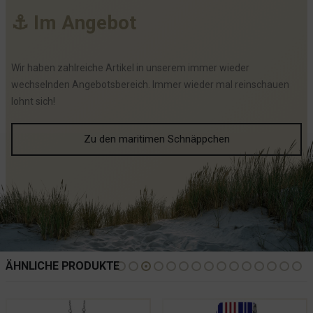
⚓
I
m
A
n
g
e
b
o
t
Wir haben zahlreiche Artikel in unserem immer wieder
wechselnden Angebotsbereich. Immer wieder mal reinschauen
lohnt sich!
Zu den maritimen Schnäppchen
ÄHNLICHE PRODUKTE