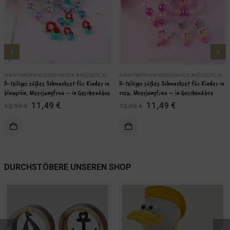
MARITIMER KINDERSCHMUCK
,
ANGEBOTE
,
KINDER
MARITIMER KINDERSCHMUCK
,
MARITIME SCHMUCKSETS
,
SCHMUCK
,
ANGEBOTE
,
MARITIME SCHMUCKSETS
5-teiliges süßes Schmuckset für Kinder in 
5-teiliges süßes Schmuckset für Kinder in 
blaugrün, Meerjungfrau – in Geschenkbox
rosa, Meerjungfrau – in Geschenkbox
Ursprünglicher
Aktueller
Ursprünglicher
Aktueller
11,49
€
11,49
€
12,99
€
12,99
€
Preis
Preis
Preis
Preis
war:
ist:
war:
ist:
KORB
IN DEN WARENKORB
12,99 €
11,49 €.
12,99 €
11,49 €.
WEITERLES
DURCHSTÖBERE UNSEREN SHOP