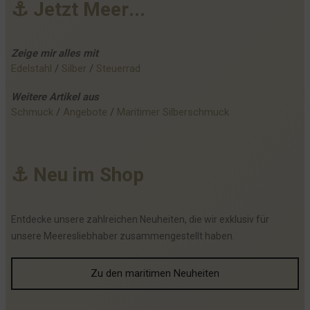
⚓
J
e
t
z
t
M
e
e
r
.
.
.
Zeige mir alles mit
Edelstahl
 / 
Silber
 / 
Steuerrad
Weitere
Artikel
aus
Schmuck
 / 
Angebote
 / 
Maritimer Silberschmuck
⚓
N
e
u
i
m
S
h
o
p
Entdecke unsere zahlreichen Neuheiten, die wir exklusiv für
unsere Meeresliebhaber zusammengestellt haben.
Zu den maritimen Neuheiten