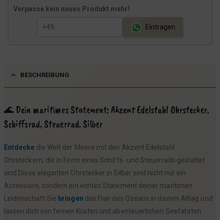
r
s
Verpasse kein neues Produkt mehr!
P
i
r
s
Eintragen
e
t
i
:
s
1
BESCHREIBUNG
w
6
a
,
r
9
🌊 Dein maritimes Statement: Akzent Edelstahl Ohrstecker,
:
9
Schiffsrad, Steuerrad, Silber
1
Entdecke
die Welt der Meere mit den Akzent Edelstahl
9
€
Ohrsteckern, die in Form eines Schiffs- und Steuerrads gestaltet
,
.
sind.Diese eleganten Ohrstecker in Silber sind nicht nur ein
9
Accessoire, sondern ein echtes Statement deiner maritimen
9
Leidenschaft.Sie
bringen
das Flair des Ozeans in deinen Alltag und
lassen dich von fernen Küsten und abenteuerlichen Seefahrten