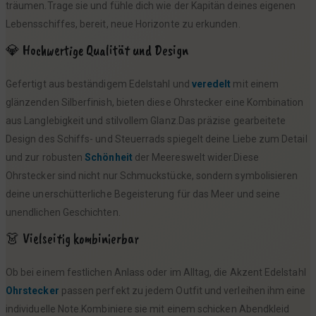
€
träumen.Trage sie und fühle dich wie der Kapitän deines eigenen
Lebensschiffes, bereit, neue Horizonte zu erkunden.
💎 Hochwertige Qualität und Design
Gefertigt aus beständigem Edelstahl und
veredelt
mit einem
glänzenden Silberfinish, bieten diese Ohrstecker eine Kombination
aus Langlebigkeit und stilvollem Glanz.Das präzise gearbeitete
Design des Schiffs- und Steuerrads spiegelt deine Liebe zum Detail
und zur robusten
Schönheit
der Meereswelt wider.Diese
Ohrstecker sind nicht nur Schmuckstücke, sondern symbolisieren
deine unerschütterliche Begeisterung für das Meer und seine
unendlichen Geschichten.
👗 Vielseitig kombinierbar
Ob bei einem festlichen Anlass oder im Alltag, die Akzent Edelstahl
Ohrstecker
passen perfekt zu jedem Outfit und verleihen ihm eine
individuelle Note.Kombiniere sie mit einem schicken Abendkleid