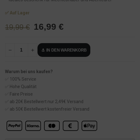
✅ Auf Lager
U
A
16,99
€
19,99
€
r
k
s
t
⚓ IN DEN WARENKORB
p
u
r
e
ü
l
Warum bei uns kaufen?
n
l
✅ 100% Service
g
e
✅ Hohe Qualität
l
r
✅ Faire Preise
✅ ab 20€ Bestellwert nur 2,49€ Versand
i
P
✅ ab 50€ Bestellwert kostenfreier Versand
c
r
h
e
e
i